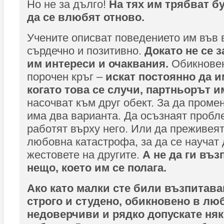
Но не за дълго!
На тях им трябват бу
да се влюбят отново.
Учените описват поведението им във 
сърдечно и позитивно.
Докато не се 
им интереси и очаквания.
Обикновен
порочен кръг –
искат постоянно да им
когато това се случи, партньорът 
насочват към друг обект. За да проме
има два варианта. Да осъзнаят пробл
работят върху него. Или да преживеят
любовна катастрофа, за да се научат
жестовете на другите.
А не да ги въз
нещо, което им се полага.
Ако като малки сте били възпитава
строго и студено, обикновено в лю
недоверчиви и рядко допускате няк