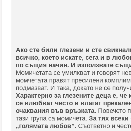
Ако сте били глезени и сте свикнал
всичко, което искате, сега и в люб
по същия начин. И използвате същ
Момичетата се умилкват и говорят нев
момчетата правят пресилени комплим
подмазват. И така, докато не се получ
Характерно за глезените деца е, че 
се влюбват често и влагат прекале
очаквания във връзката.
Повечето п
тази група са момичета.
За тях всеки
„голямата любов”.
Съответно и чест