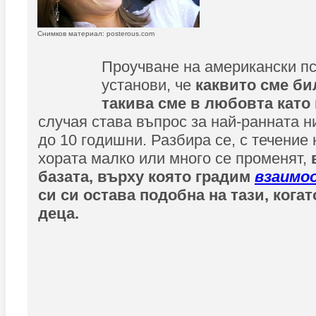
Снимков материал: posterous.com
Проучване на американски пс
установи, че
каквито сме би
такива сме в любовта като 
случая става въпрос за най-ранната ни
до 10 годишни. Разбира се, с течение
хората малко или много се променят,
в
базата, върху която градим
взаимо
си си остава подобна на тази, кога
деца.