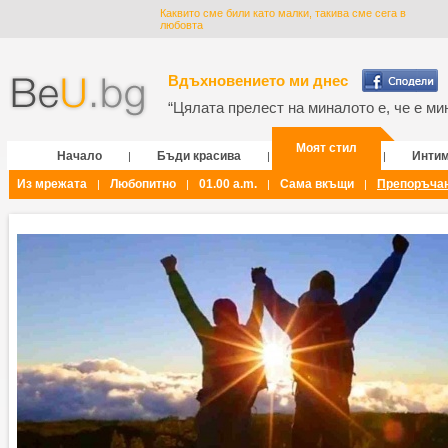
Каквито сме били като малки, такива сме сега в
любовта
Вдъхновението ми днес
“Цялата прелест на миналото е, че е мин
Моят стил
Начало
Бъди красива
Инти
|
|
|
Из мрежата
Любопитно
01.00 a.m.
Сама вкъщи
Препоръча
|
|
|
|