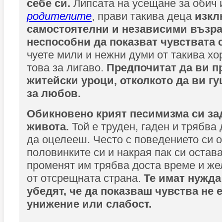
себе си.
Липсата на усещане за обич 
родителите
, прави такива деца
изкл
самостоятелни и независими възра
неспособни да показват чувствата 
чуете мили и нежни думи от такива хо
това за лигаво.
Предпочитат да ви п
житейски уроци, отколкото да ви гу
за любов.
Обикновено крият песимизма си за
живота.
Той е труден, гаден и трябва 
да оцелееш. Често с поведението си 
половинките си и накрая пак си остава
променят им трябва доста време и же
от отсрещната страна.
Те имат нужда
убедят, че да показваш чувства не 
унижение или слабост.