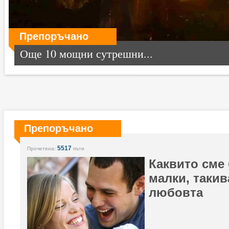
Препоръчано
Още 10 мощни сутрешни...
Препоръчано
5517
Прочетена:
пъти
Каквито сме 
малки, такив
любовта