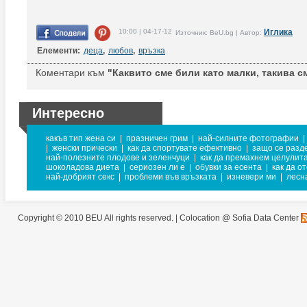
10:00 | 04-17-12
Иглика
Източник: BeU.bg | Автор:
Елементи:
деца
,
любов
,
връзка
Коментари към
"Каквито сме били като малки, такива с
Интересно
какъв тип жена си
|
празничен грим
|
най-силните фотографии
|
|
женски прически
|
как да спортувате ефективно
|
защо се разд
най-полезните плодове и зеленчуци
|
как да премахнем целулит
шоколадова диета
|
сериозен ли е
|
обувки за есента
|
как да о
най-добрият секс
|
проблеми във връзката
|
изневери ми
|
лесн
Copyright © 2010 BEU All rights reserved. |
Colocation @ Sofia Data Center