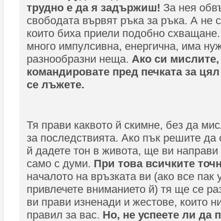
трудно е да я задържиш!
За нея обв
свободата вървят ръка за ръка. А не 
които биха приели подобно схващане.
много импулсивна, енергична, има нуж
разнообразни неща.
Ако си мислите,
командировате пред печката за цял
се лъжете.
Тя прави каквото й скимне, без да мис
за последствията. Ако пък решите да 
й дадете тон в живота, ще ви направи 
само с думи.
При това всичките точн
началото на връзката ви (ако все пак 
привлечете вниманието й) тя ще се р
ви прави изненади и жестове, които ни
правил за вас.
Но, не успеете ли да