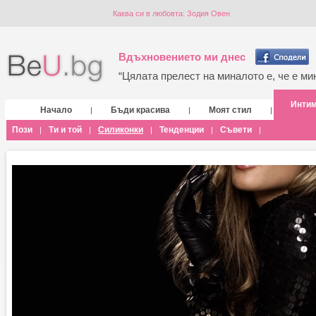
Каква си в любовта: Зодия Овен
Вдъхновението ми днес
“Цялата прелест на миналото е, че е мин
Инти
Начало
Бъди красива
Моят стил
|
|
|
Пози
Ти и той
Силиконки
Тенденции
Съвети
|
|
|
|
|