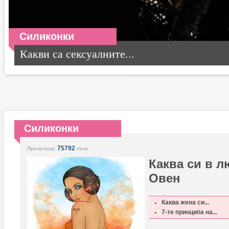
Силиконки
Какви са сексуалните...
Силиконки
75792
Прочетена:
пъти
Каква си в л
Овен
Каква жена си...
7-те принципа на...