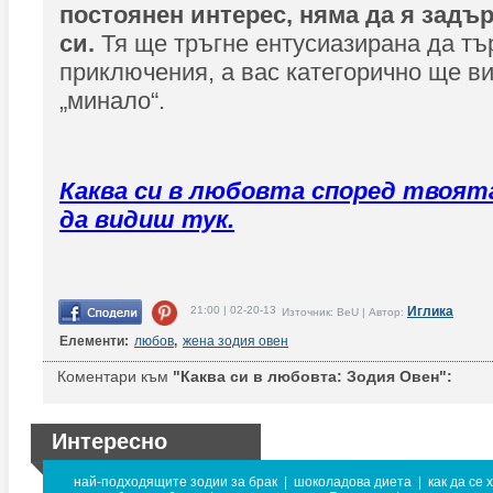
постоянен интерес, няма да я задъ
си.
Тя ще тръгне ентусиазирана да тъ
приключения, а вас категорично ще в
„минало“.
Каква си в любовта според твоят
да видиш тук.
21:00 | 02-20-13
Иглика
Източник: BeU | Автор:
Елементи:
любов
,
жена зодия овен
Коментари към
"Каква си в любовта: Зодия Овен":
Интересно
най-подходящите зодии за брак
|
шоколадова диета
|
как да се