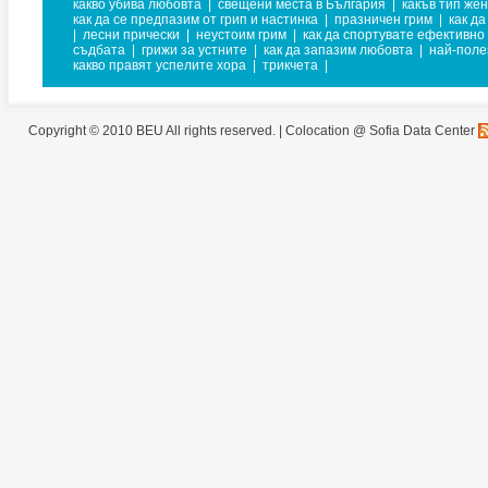
какво убива любовта
|
свещени места в България
|
какъв тип жен
как да се предпазим от грип и настинка
|
празничен грим
|
как д
|
лесни прически
|
неустоим грим
|
как да спортувате ефективно
съдбата
|
грижи за устните
|
как да запазим любовта
|
най-поле
какво правят успелите хора
|
трикчета
|
Copyright © 2010 BEU All rights reserved. |
Colocation @ Sofia Data Center