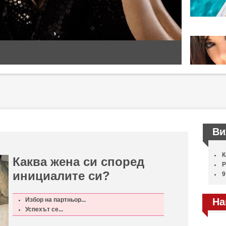
Ви
К
Каква жена си според
Р
инициалите си?
9
Избор на партньор...
На
Успехът се...