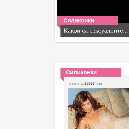
Силиконки
Какви са сексуалните...
Силиконки
95677
Прочетена:
пъти