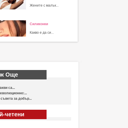
Жените с малък...
Силиконки
Какво е да си...
ж Още
акви са...
еволюционно:...
 съвета за добър...
й-четени