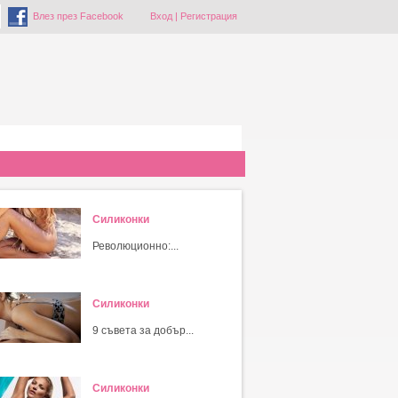
Влез през Facebook
Вход
|
Регистрация
Силиконки
Революционно:...
Силиконки
9 съвета за добър...
Силиконки