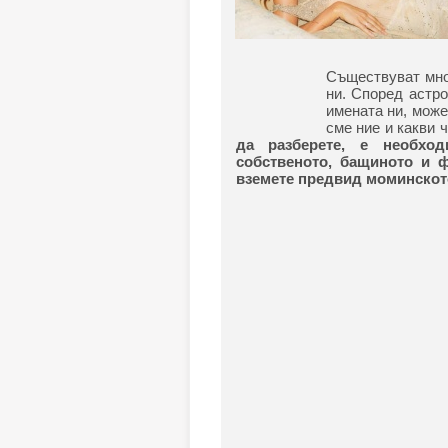
Съществуват мног
ни. Според астро
имената ни, може
сме ние и какви 
да разберете, е необхо
собственото, бащиното и 
вземете предвид моминското 