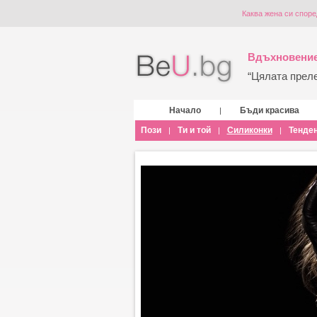
Каква жена си споре
Вдъхновение
“Цялата прелес
Начало
Бъди красива
|
Пози
Ти и той
Силиконки
Тенде
|
|
|