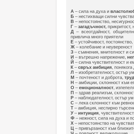
А
– сила на духа и
властолю
Б
– нестихващи силни чувства
В
– непостоянство, несигурнос
Г
–
загадъчност,
прикритост, 
Д
– всеотдайност, общителн
привлича много приятели
Е
– устойчивост, постоянство,
Ж
– колебание и неувереност
З
– съмнения, мнителност и с
И
– вътрешно напрежение,
не
Й
– силна чувствителност и е
К
–
свръх амбиция
, понякога
Л
– изобретателност, остър у
М
– почтеност и доброта,
тру
Н
– амбиции, склонност към е
О
–
емоционалност
, изпепел
П
– здрав реализъм, склоннос
Р
– наблюдателност, остър ум
С
– лека склонност към ревно
Т
– амбиция, неспирно търсене
У
–
интуиция
, чувствителнос
Ф
– нежност, сила на духа и п
Х
– непостоянство на чувства
Ц
– привързаност към близкит
Ч
– лоялност, великодушие