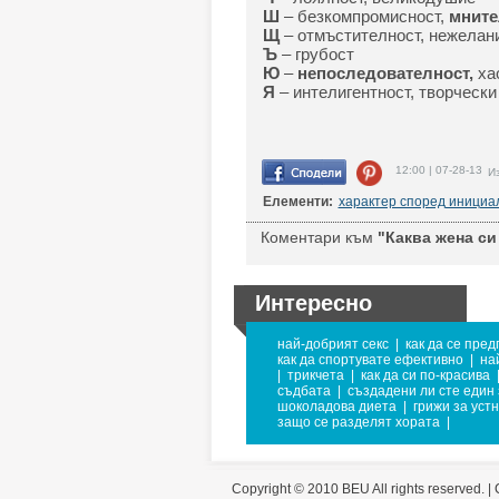
Ш
– безкомпромисност,
мните
Щ
– отмъстителност, нежелани
Ъ
– грубост
Ю
–
непоследователност,
ха
Я
– интелигентност, творческ
12:00 | 07-28-13
Из
Елементи:
характер според инициа
Коментари към
"Каква жена си
Интересно
най-добрият секс
|
как да се пред
как да спортувате ефективно
|
на
|
трикчета
|
как да си по-красива
съдбата
|
създадени ли сте един 
шоколадова диета
|
грижи за уст
защо се разделят хората
|
Copyright © 2010 BEU All rights reserved. |