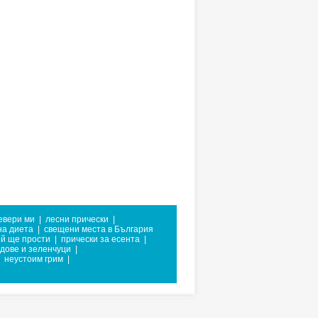
евери ми
|
лесни прически
|
на диета
|
свещени места в България
ой ще прости
|
прически за есента
|
дове и зеленчуци
|
неустоим грим
|