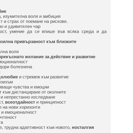
бие
, изумителна воля и амбиция
т и страх от поемане на рискове.
но и удивителен чар
ост, умение да се впише във всяка среда и да
силна привързаност към близките
илна воля
прекъснато желание за действие и развитие
моционалност
 дори болезнена
м
долюбие
и стремеж към развитие
гоизъм
яващи чувства и емоции
т към дистанциране от околните
 и непрестанно изследване
ст,
всеотдайност
и принципност
 на нови хоризонти
т и емоционалност
очтеност
та
е, трудна адаптивност към новото,
носталгия