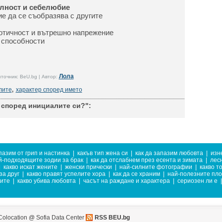
лност и себелюбие
е да се съобразява с другите
отичност и вътрешно напрежение
и способности
Лола
точник: BeU.bg | Автор:
лите
,
характер според името
 според инициалите си?":
пазим от грип и настинка
|
какъв тип жена си
|
как да запазим любовта
|
изн
й-подходящите зодии за брак
|
как да отслабнем през есента и зимата
|
лес
|
какво искат жените
|
женски прически
|
най-силните фотографии
|
какво т
за друг
|
какво правят успелите хора
|
как да се храним
|
най-полезните пло
ните
|
какво убива любовта
|
часът на раждане и характера
|
сериозен ли е
|
Colocation @ Sofia Data Center
RSS BEU.bg