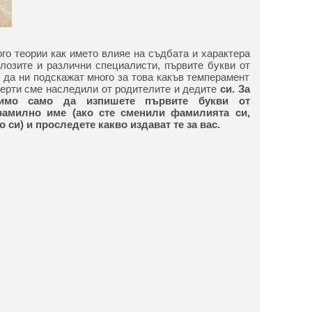
о теории как името влияе на съдбата и характера
лозите и различни специалисти, първите букви от
 да ни подскажат много за това какъв темперамент
черти сме наследили от родителите и дедите
си. За
димо само да изпишете първите букви от
фамилно име (ако сте сменили фамилията си,
си) и проследете какво издават те за вас.