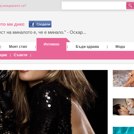
д инициалите си?
то ми днес
т на миналото е, че е минало.” - Оскар...
Интимно
Моят стил
Бъди здрава
Мода
|
|
|
|
нции
Съвети
|
|