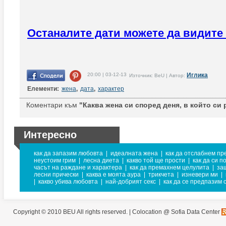
Останалите дати можете да видите 
20:00 | 03-12-13
Иглика
Източник: BeU | Автор:
Елементи:
жена
,
дата
,
характер
Коментари към
"Каква жена си според деня, в който си р
Интересно
как да запазим любовта
|
идеалната жена
|
как да отслабнем пр
неустоим грим
|
лесна диета
|
какво той ще прости
|
как да си п
часът на раждане и характера
|
как да премахнем целулита
|
за
лесни прически
|
каква е моята аура
|
трикчета
|
изневери ми
|
|
какво убива любовта
|
най-добрият секс
|
как да се предпазим 
Copyright © 2010 BEU All rights reserved. |
Colocation @ Sofia Data Center