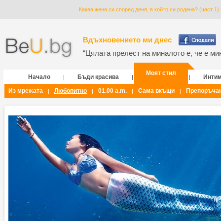
Каква жена си според деня, в който си родена? (част 1)
Вдъхновението ми днес
“Цялата прелест на миналото е, че е мин
Моят стил
Начало
Бъди красива
Инти
|
|
|
Из мрежата
Любопитно
01.00 a.m.
Сама вкъщи
Препоръча
|
|
|
|