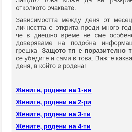
Защото това може да ви разкрие
отколкото очаквате.
Зависимостта между деня от месе
личността е открита преди много год
че в днешно време не сме особен
доверяваме на подобна информа
грешка!
Защото тя е поразително т
се убедите и сами в това. Вижте какв
деня, в който е родена!
Жените, родени на 1-ви
Жените, родени на 2-ри
Жените, родени на 3-ти
Жените, родени на 4-ти