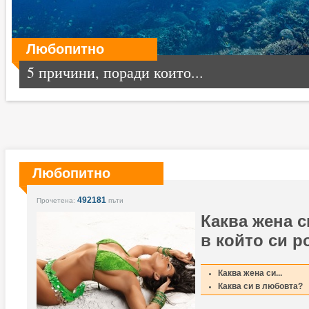
Любопитно
5 причини, поради които...
Любопитно
492181
Прочетена:
пъти
Каква жена с
в който си р
Каква жена си...
Каква си в любовта?