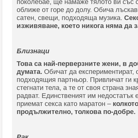
поколебае, ще намаже тялото ви със 
оближе от горе до долу. Обича лъскав
сатен, свещи, подходяща музика.
Сек
изживяване, което никога няма да 
Близнаци
Това са най-перверзните жени, в д
думата.
Обичат да експериментират, о
подходящия партньор. Привличат ги к
стегнати тела, а те от своя страна зна
радват. Единственият им недостатък е
приемат секса като маратон –
колкото
продължително, толкова по-добре.
Рак