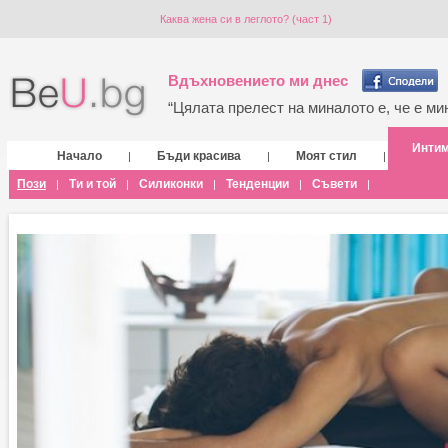
Каква жена си в леглото? (част 1)
Вдъхновението ми днес
“Цялата прелест на миналото е, че е мин
Инти
Начало
Бъди красива
Моят стил
|
|
|
Пози
Ти и той
Силиконки
Тенденции
Съвети
|
|
|
|
|