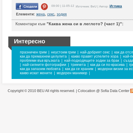
09:00 | 11-05-12
Иглика
Източник: BeU | Автор:
Елементи:
жена
,
секс
,
зодия
Коментари към
"Каква жена си в леглото? (част 1)":
Интересно
празничен грим
|
неустоим грим
|
най-добрият секс
|
как да отс
как да премахнем целулита
|
какво правят успелите хора
|
най-п
проблеми във връзката
|
най-подходящите зодии за брак
|
създа
|
най-силните фотографии
|
трикчета
|
как да си по-красива
|
гр
как да запазим любовта
|
как да се храним
|
модерни визии за е
какво искат жените
|
модерен маникюр
|
Copyright © 2010 BEU All rights reserved. |
Colocation @ Sofia Data Center