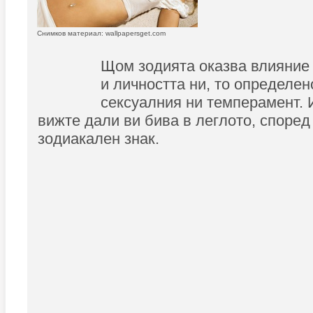
Снимков материал: wallpapersget.com
Щом зодията оказва влияние
и личността ни, то определен
сексуалния ни темперамент. 
вижте дали ви бива в леглото, споре
зодиакален знак.