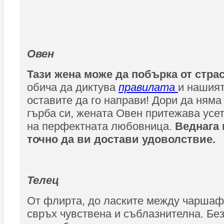
Овен
Тази жена може да побърка от стра
обича да диктува
правилата
и нашият
оставите да го направи! Дори да няма
гърба си, жената Овен притежава усе
на перфектната любовница.
Веднага 
точно да ви достави удоволствие.
Телец
От флирта, до ласките между чаршафи
свръх чувствена и съблазнителна. Без