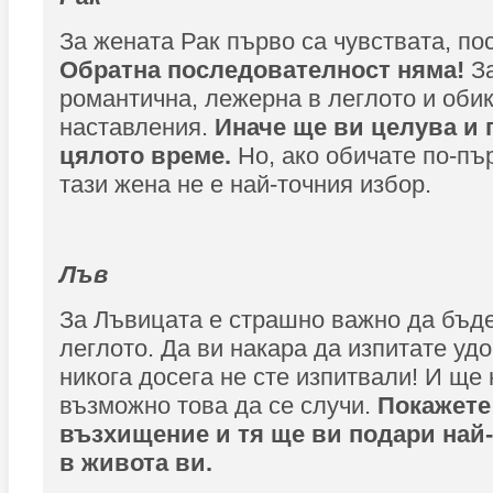
За жената Рак първо са чувствата, пос
Обратна последователност няма!
За
романтична, лежерна в леглото и оби
наставления.
Иначе ще ви целува и 
цялото време.
Но, ако обичате по-пъ
тази жена не е най-точния избор.
Лъв
За Лъвицата е страшно важно да бъд
леглото. Да ви накара да изпитате уд
никога досега не сте изпитвали! И ще
възможно това да се случи.
Покажете
възхищение и тя ще ви подари най-
в живота ви.