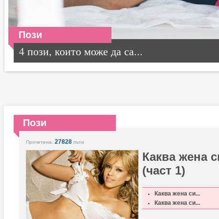
Пози
4 пози, които може да са...
Пози
27828
Прочетена:
пъти
Каква жена с
(част 1)
Каква жена си...
Каква жена си...