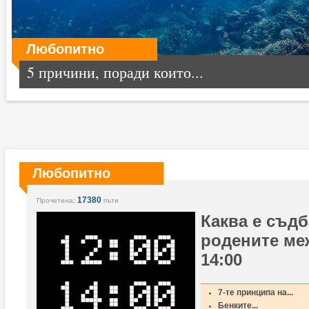
Любопитно
5 причини, поради които...
Любопитно
17380
Прочетена:
пъти
Каква е съдб
родените меж
14:00
7-те принципа на...
Бенките...