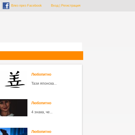
Влез през Facebook
Вход
|
Регистрация
Любопитно
Тази японска...
Любопитно
4 знака, че...
Любопитно