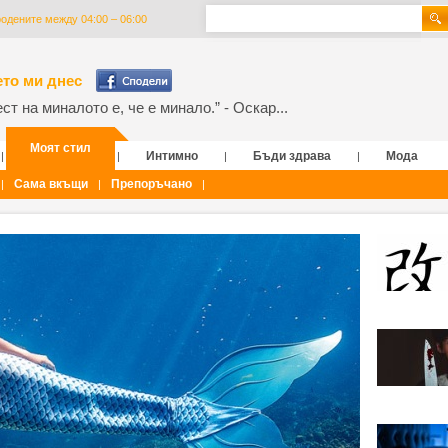
родените между 04:00 – 06:00
то ми днес
т на миналото е, че е минало.” - Оскар...
Моят стил
Интимно
Бъди здрава
Мода
|
|
|
|
Сама вкъщи
Препоръчано
|
|
|