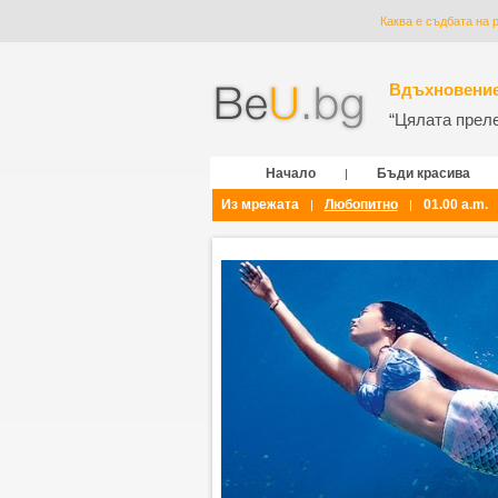
Каква е съдбата на 
Вдъхновение
“Цялата прелес
Начало
Бъди красива
|
Из мрежата
Любопитно
01.00 a.m.
|
|