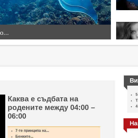
...
Ви
5
Каква е съдбата на
Т
родените между 04:00 –
4
06:00
На
7-те принципа на...
Бенките...