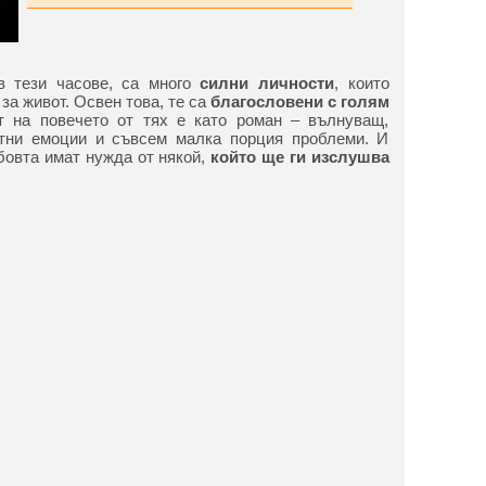
в тези часове, са много
силни личности
, които
за живот. Освен това, те са
благословени с голям
т на повечето от тях е като роман – вълнуващ,
тни емоции и съвсем малка порция проблеми. И
бовта имат нужда от някой,
който ще ги изслушва