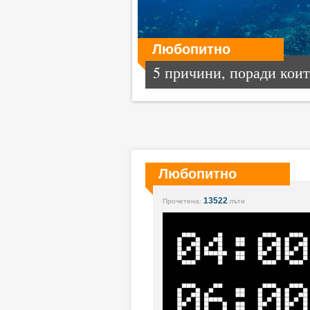
Любопитно
5 причини, поради които
Любопитно
13522
Прочетена:
пъти