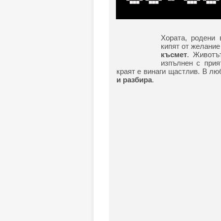
Хората, родени 
кипят от желание 
късмет
. Животъ
изпълнен с прия
краят е винаги щастлив. В лю
и разбира
.