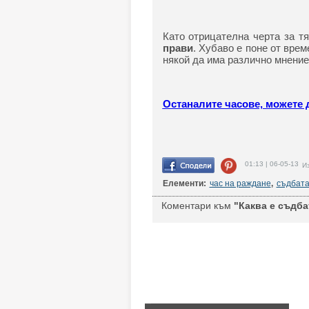
Като отрицателна черта за 
прави
. Хубаво е поне от врем
някой да има различно мнение
Останалите часове, можете д
01:13 | 06-05-13
Из
Елементи:
час на раждане
,
съдбат
Коментари към
"Каква е съдбат