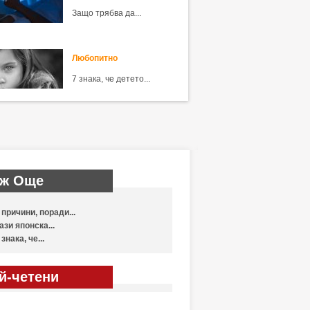
Защо трябва да...
Любопитно
7 знака, че детето...
ж Още
 причини, поради...
ази японска...
 знака, че...
й-четени