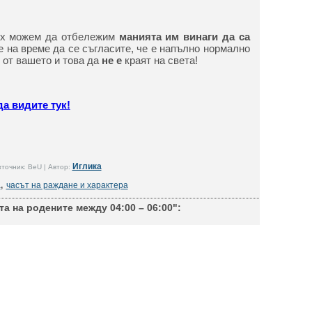
тях можем да отбележим
манията им винаги да са
е на време да се съгласите, че е напълно нормално
 от вашето и това да
не е
краят на света!
а видите тук!
Иглика
точник: BeU | Автор:
а
,
часът на раждане и характера
а на родените между 04:00 – 06:00":