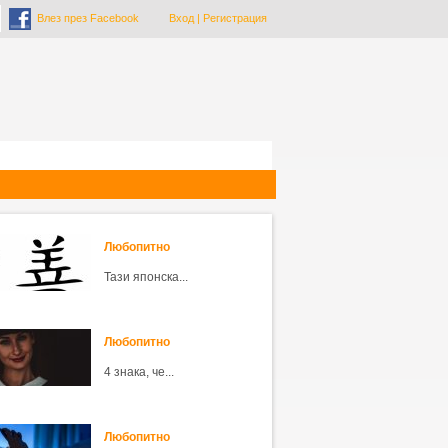
Влез през Facebook
Вход
|
Регистрация
Любопитно
Тази японска...
Любопитно
4 знака, че...
Любопитно