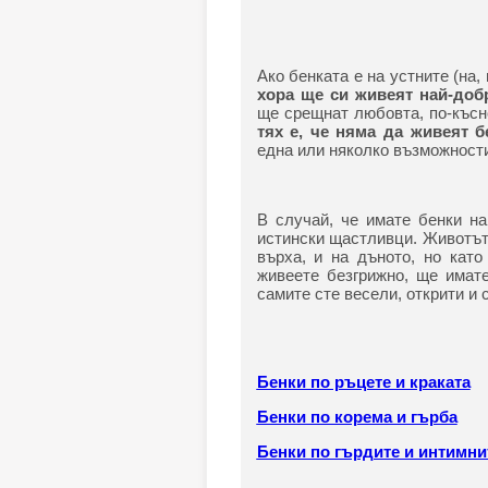
Ако бенката е на устните (на, 
хора ще си живеят най-добр
ще срещнат любовта, по-късн
тях е, че няма да живеят б
една или няколко възможност
В случай, че имате бенки на
истински щастливци. Животът
върха, и на дъното, но като
живеете безгрижно, ще имате
самите сте весели, открити и 
Бенки по ръцете и краката
Бенки по корема и гърба
Бенки по гърдите и интимни