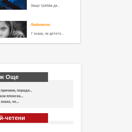
Защо трябва да...
Любопитно
7 знака, че детето...
ж Още
 причини, поради...
ази японска...
 знака, че...
й-четени