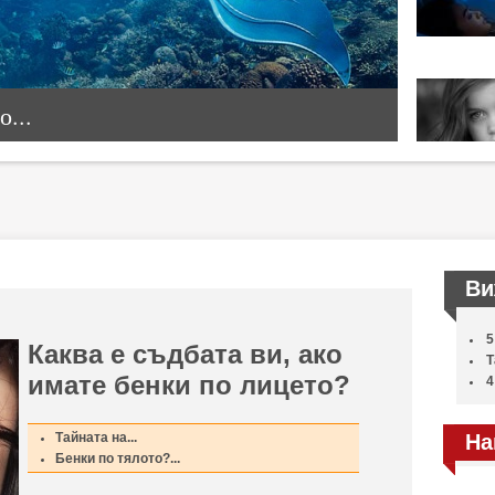
...
Ви
5
Каква е съдбата ви, ако
Т
имате бенки по лицето?
4
Тайната на...
На
Бенки по тялото?...