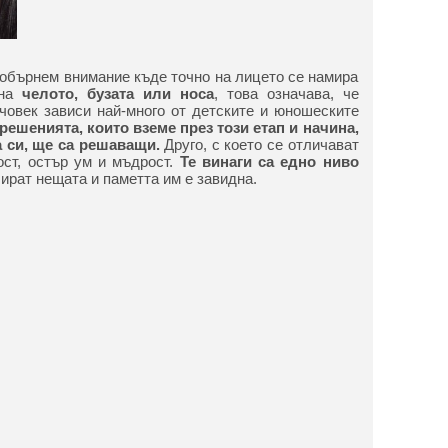
обърнем внимание къде точно на лицето се намира
на
челото, бузата или носа
, това означава, че
човек зависи най-много от детските и юношеските
решенията, които вземе през този етап и начина,
 си, ще са решаващи.
Друго, с което се отличават
ост, остър ум и мъдрост.
Те винаги са едно ниво
лират нещата и паметта им е завидна.