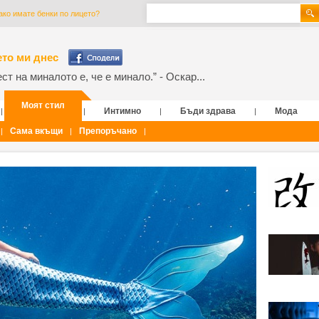
 ако имате бенки по лицето?
то ми днес
т на миналото е, че е минало.” - Оскар...
Моят стил
Интимно
Бъди здрава
Мода
|
|
|
|
Сама вкъщи
Препоръчано
|
|
|