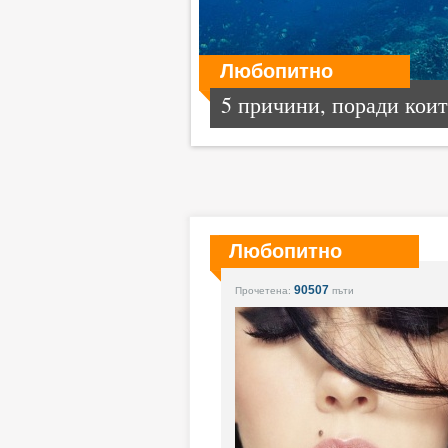
Любопитно
5 причини, поради които
Любопитно
90507
Прочетена:
пъти