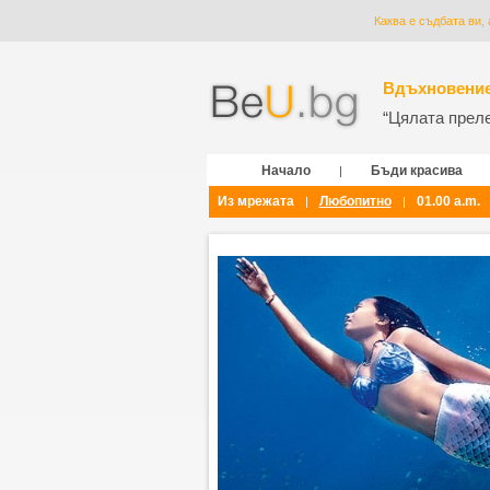
Каква е съдбата ви,
Вдъхновение
“Цялата прелес
Начало
Бъди красива
|
Из мрежата
Любопитно
01.00 a.m.
|
|