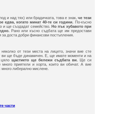
под и над тях) или брадичката, това е знак,
че тези
е едва, когато минат 40-те си години.
По-късно
о и ще създадат семейство.
Но пък хубавото при
едно.
Рано или късно съдбата ще им предостави
и за доста добри финансови постъпления.
 няколко от тези места на лицето, значи вие сте
 ви ще бъде динамичен. Е, ще имате моменти и на
 цяло
щастието ще бележи съдбата ви.
Ще си
 много приятели и хорта, които ви обичат. А вие
с много либерално мислене.
те части