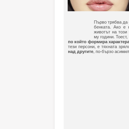
Първо трябва да 
бенката. Ако е 
животът на този 
му години. Тоест,
по който формира характера
тези персони, е тяхната зрял
над другите
, по-бързо асими