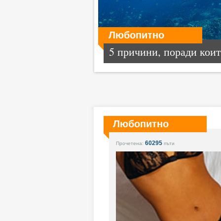
Любопитно
5 причини, поради които
Любопитно
60295
Прочетена:
пъти