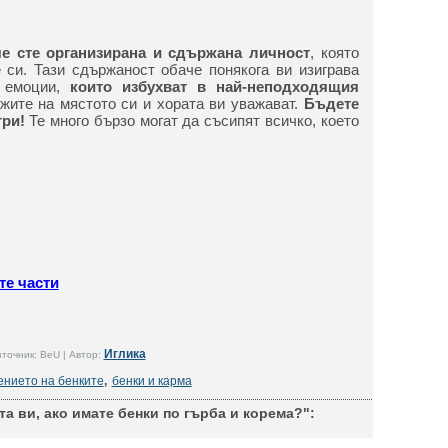
че сте организирана и сдържана личност
, която
е си. Тази сдържаност обаче понякога ви изиграва
 емоции,
които избухват в най-неподходящия
жите на мястото си и хората ви уважават.
Бъдете
гри!
Те много бързо могат да съсипят всичко, което
те части
Иглика
точник: BeU | Автор:
ението на бенките
,
бенки и карма
а ви, ако имате бенки по гърба и корема?":