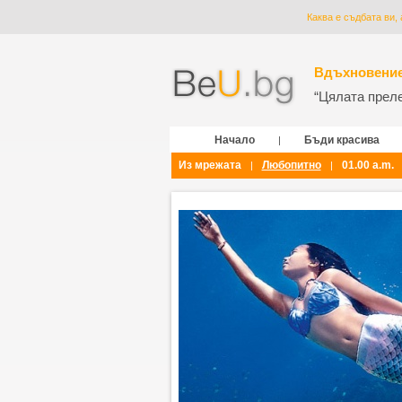
Каква е съдбата ви,
Вдъхновение
“Цялата прелес
Начало
Бъди красива
|
Из мрежата
Любопитно
01.00 a.m.
|
|