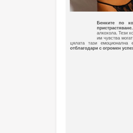
Бенките по к
пристрастяване.
алкохола. Тези х
им чувства могат
цялата тази емоционална 
отблагодари с огромен успех