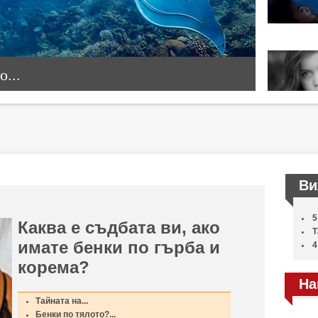
...
Ви
5
Каква е съдбата ви, ако
Т
имате бенки по гърба и
4
корема?
На
Тайната на...
Бенки по тялото?...