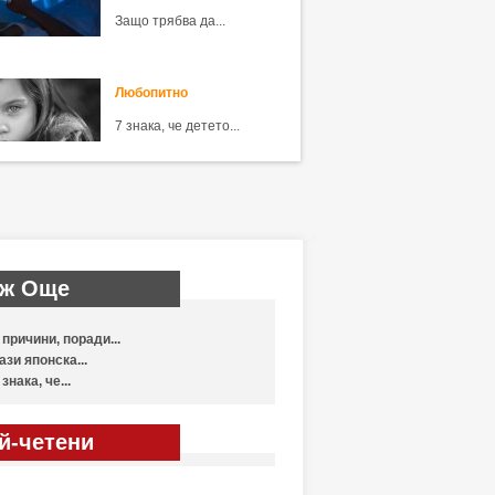
Защо трябва да...
Любопитно
7 знака, че детето...
ж Още
 причини, поради...
ази японска...
 знака, че...
й-четени