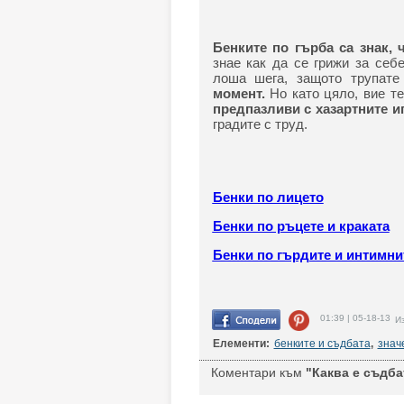
Бенките по гърба са знак, 
знае как да се грижи за себ
лоша шега, защото трупате
момент.
Но като цяло, вие те
предпазливи с хазартните и
градите с труд.
Бенки по лицето
Бенки по ръцете и краката
Бенки по гърдите и интимни
01:39 | 05-18-13
Из
Елементи:
бенките и съдбата
,
знач
Коментари към
"Каква е съдбат