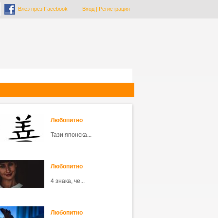
Влез през Facebook
Вход
|
Регистрация
Любопитно
Тази японска...
Любопитно
4 знака, че...
Любопитно