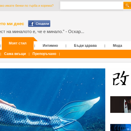
 ако имате бенки по гърба и корема?
то ми днес
т на миналото е, че е минало.” - Оскар...
Моят стил
Интимно
Бъди здрава
Мода
|
|
|
|
Сама вкъщи
Препоръчано
|
|
|