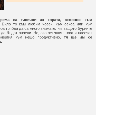
орема са типични за хората, склонни към
Било то към любим човек, към секса или към
ора трябва да са много внимателни, защото бурните
 да бъдат опасни. Но, ако осъзнаят това и насочат
енергия към нещо продуктивно,
тя ще им се
.