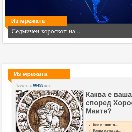
Из мрежата
Седмичен хороскоп на...
Из мрежата
66455
Прочетена:
пъти
Каква е ваша
според Хоро
Маите?
Кое е твоето...
Каква жена си...