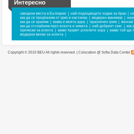
Интересно
свещени места в България
|
най-подходящите зодии за брак
|
н
как да се предпазим от грип и настинка
|
модерен маникюр
|
неу
как да се храним
|
каква е моята аура
|
празничен грим
|
женски
как да отслабнем през есента и зимата
|
най-добрият секс
|
как 
прически за есента
|
какво правят успелите хора
|
какво той ще 
модерни визии за есента
|
Copyright © 2010 BEU All rights reserved. |
Colocation @ Sofia Data Center