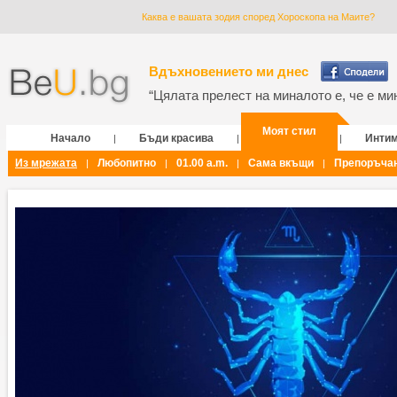
Каква е вашата зодия според Хороскопа на Маите?
Вдъхновението ми днес
“Цялата прелест на миналото е, че е мин
Моят стил
Начало
Бъди красива
Инти
|
|
|
Из мрежата
Любопитно
01.00 a.m.
Сама вкъщи
Препоръча
|
|
|
|