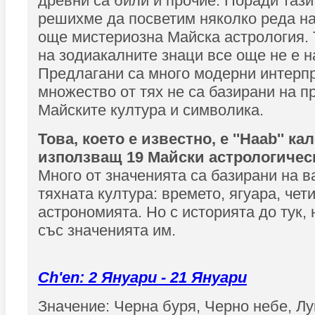
древни са били и прочие. Поради тази
решихме да посветим няколко реда на
още мистериозна Майска астрология. 
на зодиакалните знаци все още не е 
Предлагани са много модерни интерпр
множество от тях не са базирани на п
Майските култура и символика.
Това, което е известно, е ''Haab'' ка
използващ 19 Майски астрологичес
Много от значенията са базирани на в
тяхната култура: времето, ягуара, чет
астрономията. Но с историята до тук,
със значенията им.
Ch'en: 2 Януари - 21 Януари
Значение: Черна буря, Черно небе, Лу