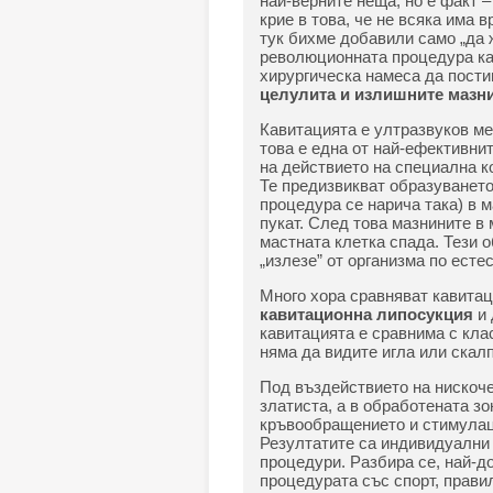
най-верните неща, но е факт 
крие в това, че не всяка има 
тук бихме добавили само „да 
революционната процедура кав
хирургическа намеса да пости
целулита и излишните мазн
Кавитацията е ултразвуков ме
това е една от най-ефективнит
на действието на специална к
Те предизвикват образуването 
процедура се нарича така) в м
пукат. След това мазнините в
мастната клетка спада. Тези 
„излезе” от организма по есте
Много хора сравняват кавитац
кавитационна липосукция
и 
кавитацията е сравнима с кла
няма да видите игла или скалп
Под въздействието на нискоче
златиста, а в обработената з
кръвообращението и стимулаци
Резултатите са индивидуални 
процедури. Разбира се, най-до
процедурата със спорт, прави