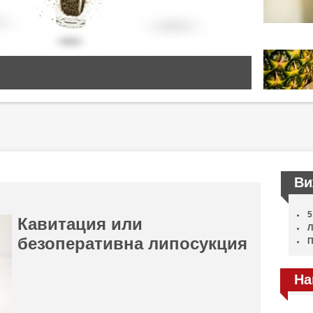
Ви
5
Кавитация или
Л
безоперативна липосукция
П
На