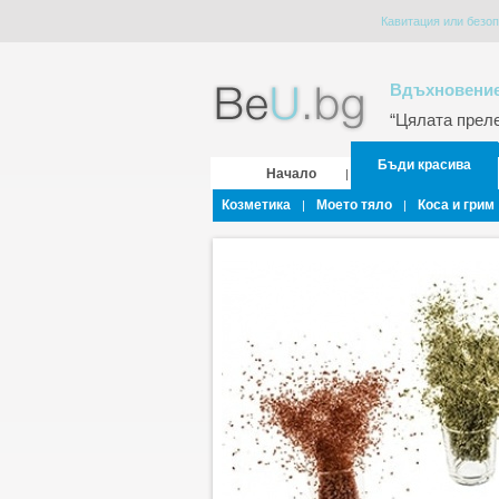
Кавитация или безо
Вдъхновение
“Цялата прелес
Бъди красива
Начало
|
Козметика
Моето тяло
Коса и грим
|
|