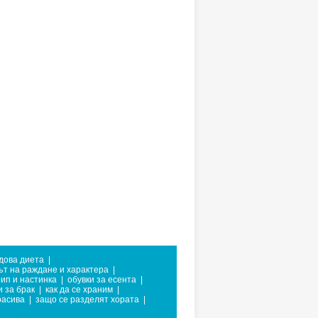
дова диета
|
ът на раждане и характера
|
рип и настинка
|
обувки за есента
|
 за брак
|
как да се храним
|
расива
|
защо се разделят хората
|