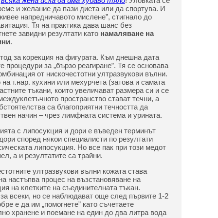
–
всяка жена иска да има хубаво тяло
! Уловката се
време и желание да пази диета или да спортува. И
живее напредничавото мислене”, стигнало до
итация. Тя на практика дава шанс без
гнете завидни резултати като
намаляване на
ини
.
тод за корекция на фигурата. Към днешна дата
е процедури за „бързо реагиране”. Тя се основава
омбинация от нискочестотни ултразвукови вълни.
на т.нар. кухини или мехурчета (затова и самата
астните тъкани, които увеличават размера си и се
 междуклетъчното пространство стават течни, а
обстоятелства са благоприятни течността да
ствен начин – чрез лимфната система и урината.
ията с липосукция и дори е въведен терминът
дори според някои специалисти по резултати
сическата липосукция. Но все пак при този медот
ел, а и резултатите са трайни.
стотните ултразвукови вълни кожата става
она настъпва процес на възстановяване на
я на клетките на съединителната тъкан.
за всеки, но се наблюдават още след първите 1-2
бре е да им „помогнете” като съчетаете
лно хранене и поемане на един до два литра вода