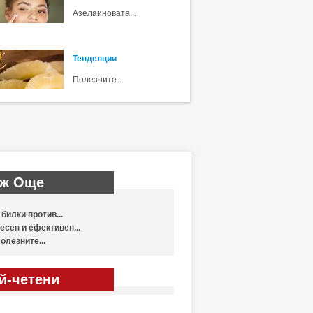
Азелаиновата...
Тенденции
Полезните...
ж Още
 билки против...
есен и ефективен...
олезните...
й-четени