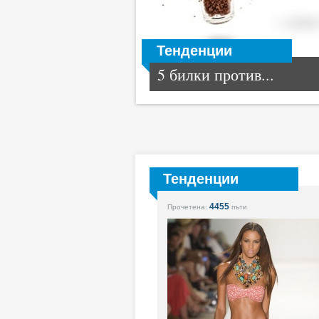
Тенденции
5 билки против...
Тенденции
4455
Прочетена:
пъти