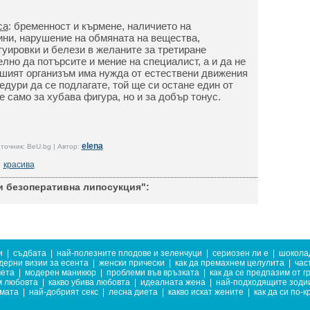
са
: бременност и кърмене, наличието на
ини, нарушение на обмяната на вещества,
туировки и белези в желаните за третиране
лно да потърсите и мение на специалист, а и да не
ашият организъм има нужда от естествени движения
цедури да се подлагате, той ще си остане един от
 само за хубава фигура, но и за добър тонус.
elena
точник: BeU.bg | Автор:
красива
 безоперативна липосукция":
и
|
съдбата
|
най-полезните плодове и зеленчуци
|
сериозен ли е
|
шокола
дерни визии за есента
|
женски прически
|
как да премахнем целулита
|
час
чета
|
модерен маникюр
|
проблеми във връзката
|
как да се предпазим от г
м любовта
|
какво убива любовта
|
идеалната жена
|
най-подходящите зодии
имата
|
най-добрият секс
|
лесна диета
|
какво искат жените
|
как да си по-к