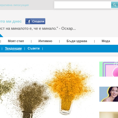
перативна липосукция
то ми днес
т на миналото е, че е минало.” - Оскар...
Моят стил
Интимно
Бъди здрава
Мода
|
|
|
|
Тенденции
Съвети
|
|
|