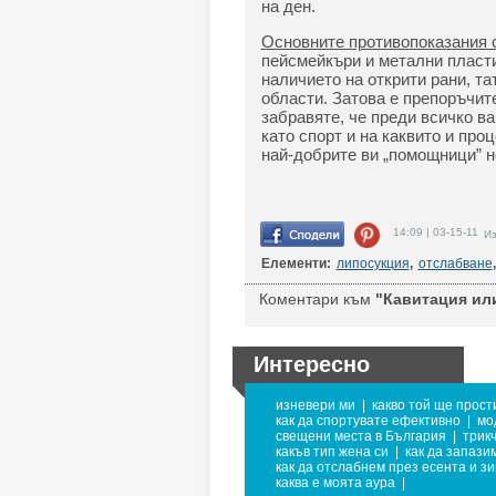
на ден.
Основните противопоказания 
пейсмейкъри и метални пласт
наличието на открити рани, та
области. Затова е препоръчите
забравяте, че преди всичко в
като спорт и на каквито и про
най-добрите ви „помощници” не
14:09 | 03-15-11
Из
Елементи:
липосукция
,
отслабване
,
Коментари към
"Кавитация или
Интересно
изневери ми
|
какво той ще прост
как да спортувате ефективно
|
мо
свещени места в България
|
трик
какъв тип жена си
|
как да запази
как да отслабнем през есента и з
каква е моята аура
|