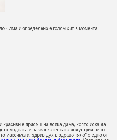
до? Има и определено е голям хит в момента!
 красиви е присъщ на всяка дама, която иска да
ото модната и развлекателната индустрия ни го
то максимата „здрав дух в здраво тяло” е едно от