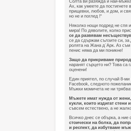
Солта ви разяжда и най-мъжка
Ах, как умеете да постигнете в
прищевки, любов, и дом, и свя
но не и поглед !“
Няколко нощи подред не спя и
мира! По дяволите, колко прис
се да развявам несъществув
се да сдържам сълзите си, за 
ролята на Жана д`Арк. Аз съм 
пенис няма да ми поникне!
Защо да прикриваме природа
наранят сърцето ни? Това са г
оценени!
Един приятел, по случай 8-ми
Facebook, следното пожелание
Мъжки момичета не ни трябват“
Мъжете имат нужда от жени, 
кукли, които издигат стени и
съвсем естествено, а не жалко
Всичко днес се обърка, а ние
стоически на болка, да поп
и респект, да избутваме мъж