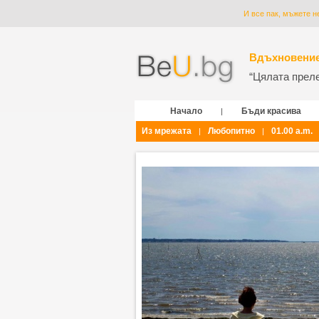
И все пак, мъжете н
Вдъхновение
“Цялата прелес
Начало
Бъди красива
|
Из мрежата
Любопитно
01.00 a.m.
|
|