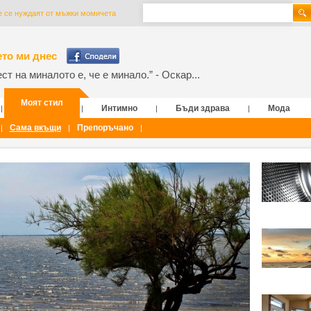
е се нуждаят от мъжки момичета
то ми днес
т на миналото е, че е минало.” - Оскар...
Моят стил
Интимно
Бъди здрава
Мода
|
|
|
|
Сама вкъщи
Препоръчано
|
|
|