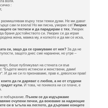
та воля.
сичко :
т,
 размишлявам върху тези тежки думи. Не ми дават
ърце сам ги взела! Но ми писна, уморих се!
Уморих
ащите си тестиси и да парадирам с тях.
Уморих
да браня достойнството си. Уморих се да играя
родена жена, мамка му, и колкото и да ми се иска,
та си, защо да се срамуваме от нея?
За да не
лупости, защото днес сме наранени, но утре –
 март, беше публикувал на стената си във
: “Бъдете много истински и женствени, дами!
. И да не си го признаваме, прав е, дяволски прав!
които да ги даряват с любов, а не от студени
 градят кули.
И това, че понякога ни се плаче, е
.
 се побъркахме.
Пънем се да издържаме
равяме счупени печки, да воюваме за надмощие
ете си в ъгъла на леглото, да дърпаме конците