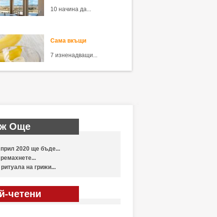
10 начина да...
Сама вкъщи
7 изненадващи...
ж Още
прил 2020 ще бъде...
ремахнете...
 ритуала на грижи...
й-четени