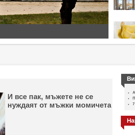
Ви
А
И все пак, мъжете не се
П
нуждаят от мъжки момичета
7
На