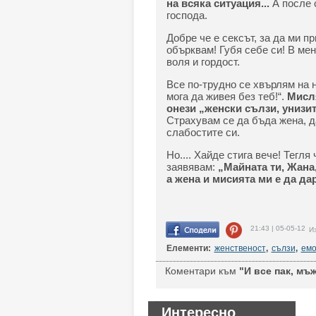
на всяка ситуация...
А после 
господа.
Добре че е сексът, за да ми п
обърквам! Губя себе си! В ме
воля и гордост.
Все по-трудно се хвърлям на 
мога да живея без теб!“.
Мисля
онези „женски сълзи, унизит
Страхувам се да бъда жена, д
слабостите си.
Но.... Хайде стига вече! Тегля
заявявам:
„Майната ти, Жана,
а жена и мисията ми е да д
21:43 | 05-05-12
Из
Елементи:
женственост
,
сълзи
,
емо
Коментари към
"И все пак, мъ
Интересно