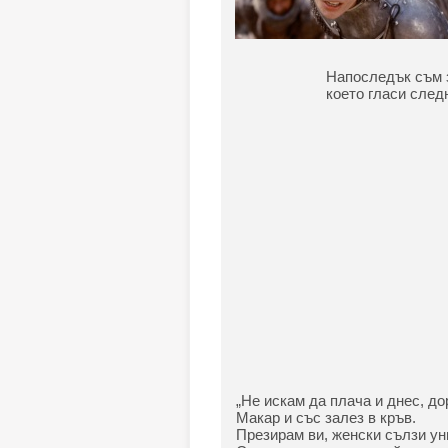
Напоследък съм з
което гласи след
„Не искам да плача и днес, до
Макар и със залез в кръв.
Презирам ви, женски сълзи ун