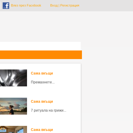
Влез през Facebook
Вход
|
Регистрация
Сама вкъщи
Премахнете...
Сама вкъщи
7 ритуала на грижи...
Сама вкъщи