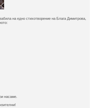
абила на едно стихотворение на Блага Димитрова,
ното:
ри насаме.
изителни!