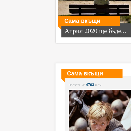
Сама вкъщи
Април 2020 ще бъде...
Сама вкъщи
4703
Прочетена:
пъти