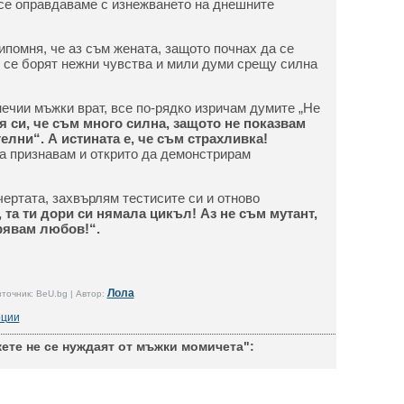
се оправдаваме с изнежването на днешните
рипомня, че аз съм жената, защото почнах да се
н се борят нежни чувства и мили думи срещу силна
нечии мъжки врат, все по-рядко изричам думите „Не
 си, че съм много силна, защото не показвам
елни“. А истината е, че съм страхливка!
а признавам и открито да демонстрирам
 чертата, захвърлям тестисите си и отново
 та ти дори си нямала цикъл! Аз не съм мутант,
арявам любов!“.
Лола
точник: BeU.bg | Автор:
ции
жете не се нуждаят от мъжки момичета":