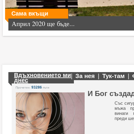
Сама вкъщи
Април 2020 ще бъде...
Вдъхновението ми
|
За нея
|
Тук-там
|
днес
93286
Прочетен:
пъти
И Бог създа
Със сигу
мъжа п
винаги 
преди ше