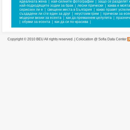
идеалната жена
|
най-силните фотографии
|
защо се разделят 
най-подходящите зодии за брак
|
лесни прически
|
каква е моят
сериозен ли е
|
свещени места в България
|
какво правят успел
създадени ли сте един за друг
|
неустоим грим
|
прически за есе
модерни визии за есента
|
как да премахнем целулита
|
празнич
|
обувки за есента
|
как да си по-красива
|
Copyright © 2010 BEU All rights reserved. |
Colocation @ Sofia Data Center