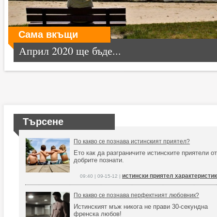
Сама вкъщи
Април 2020 ще бъде...
Търсене
По какво се познава истинският приятел?
Ето как да разграничите истинските приятели от
добрите познати.
истински приятел характеристи
09:40 | 09-15-12 |
По какво се познава перфектният любовник?
Истинският мъж никога не прави 30-секундна
френска любов!