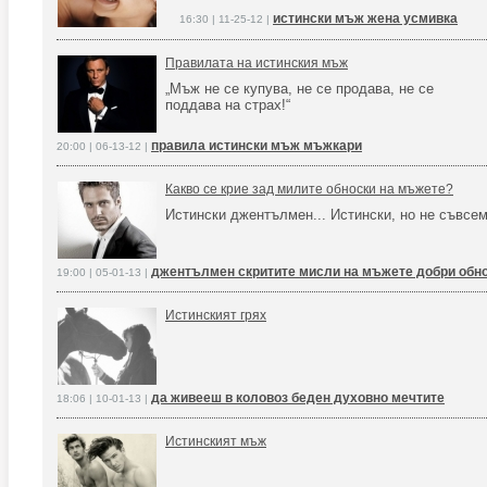
истински мъж жена усмивка
16:30 | 11-25-12 |
Правилата на истинския мъж
„Мъж не се купува, не се продава, не се
поддава на страх!“
правила истински мъж мъжкари
20:00 | 06-13-12 |
Какво се крие зад милите обноски на мъжете?
Истински джентълмен... Истински, но не съвсем
джентълмен скритите мисли на мъжете добри обн
19:00 | 05-01-13 |
Истинският грях
да живееш в коловоз беден духовно мечтите
18:06 | 10-01-13 |
Истинският мъж