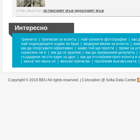
истинският мъж идеалният мъж
17:05 | 04-17-13 |
Интересно
трикчета
|
прически за есента
|
най-силните фотографии
|
как 
най-подходящите зодии за брак
|
модерни визии за есента
|
как
как да спортувате ефективно
|
какво той ще прости
|
грижи за ус
сериозен ли е
|
как да се храним
|
как да премахнем целулита
|
създадени ли сте един за друг
|
как да отслабнем през есента и 
|
какъв тип жена си
|
женски прически
|
проблеми във връзката
|
Copyright © 2010 BEU All rights reserved. |
Colocation @ Sofia Data Center