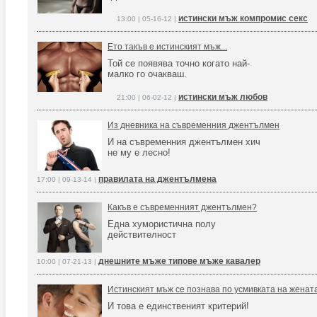
истински мъж компромис секс
13:00 | 05-16-12 |
Ето такъв е истинският мъж...
Той се появява точно когато най-
малко го очакваш.
истински мъж любов
21:00 | 06-02-12 |
Из дневника на съвременния джентълмен
И на съвременния джентълмен хич
не му е лесно!
правилата на джентълмена
17:00 | 09-13-14 |
Какъв е съвременният джентълмен?
Една хумористична полу
действителност
днешните мъже типове мъже кавалер
10:00 | 07-21-13 |
Истинският мъж се познава по усмивката на жената
И това е единственият критерий!