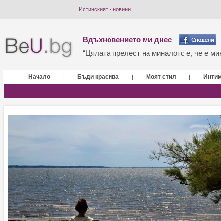
Истинският - новини
Вдъхновението ми днес
“Цялата прелест на миналото е, че е мин
Начало
Бъди красива
Моят стил
Инти
|
|
|