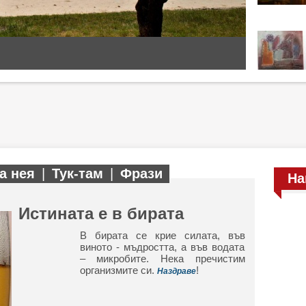
а нея
|
Тук-там
|
Фрази
На
Истината е в бирата
В бирата се крие силата, във
виното - мъдростта, а във водата
– микробите. Нека пречистим
организмите си.
!
Наздраве