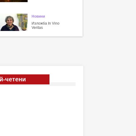
Новини
Изложба In Vino
Veritas
й-четени