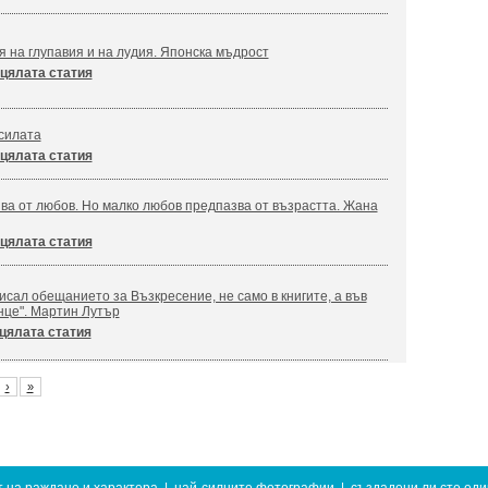
я на глупавия и на лудия. Японска мъдрост
цялата статия
силата
цялата статия
ва от любов. Но малко любов предпазва от възрастта. Жана
цялата статия
сал обещанието за Възкресение, не само в книгите, а във
нце". Мартин Лутър
цялата статия
›
»