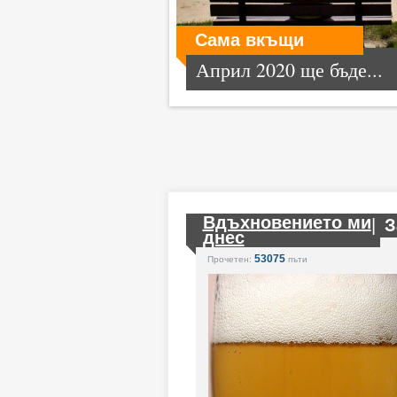
Сама вкъщи
Април 2020 ще бъде...
Вдъхновението ми
|
З
днес
53075
Прочетен:
пъти