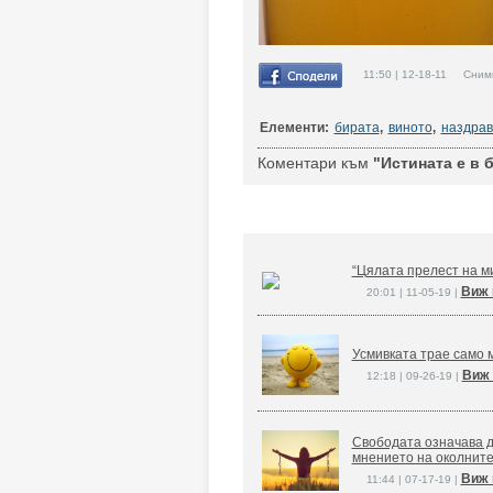
11:50 | 12-18-11 Снимко
Елементи:
бирата
,
виното
,
наздрав
Коментари към
"Истината е в 
“Цялата прелест на ми
Виж 
20:01 | 11-05-19 |
Усмивката трае само м
Виж 
12:18 | 09-26-19 |
Свободата означава д
мнението на околните
Виж 
11:44 | 07-17-19 |