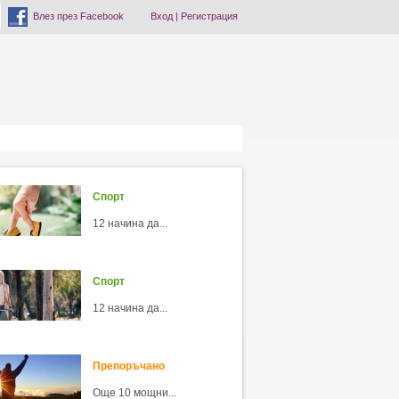
Влез през Facebook
Вход
|
Регистрация
Спорт
12 начина да...
Спорт
12 начина да...
Препоръчано
Още 10 мощни...