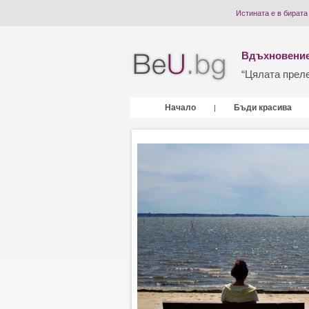
Истината е в бирата
Вдъхновение
“Цялата прелес
Начало
Бъди красива
|