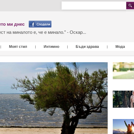
то ми днес
т на миналото е, че е минало.” - Оскар...
Моят стил
Интимно
Бъди здрава
Мода
|
|
|
|