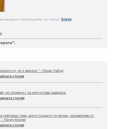
Злати
в материал: http://morguefile.com | Автор:
е
бирата":
налото е, че е минало.” - Оскар Уайлд
цялата статия
иг, но споменът за нея остава завинаги.
цялата статия
а чувстваш това, което сърцето ти желае, независимо от
. - Паулу Коелю
цялата статия