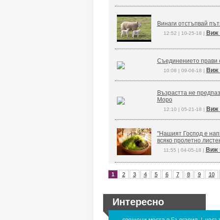
Винаги отстъпвай път
Виж 
12:52 | 10-25-18 |
Съединението прави 
Виж 
10:08 | 09-06-18 |
Възрастта не предпаз
Моро
Виж 
12:10 | 05-21-18 |
"Нашият Господ е напи
всяко пролетно листе
Виж 
11:55 | 04-05-18 |
1
2
3
4
5
6
7
8
9
10
Интересно