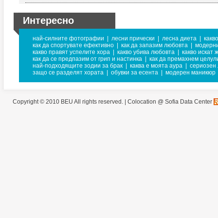
Интересно
най-силните фотографии
|
лесни прически
|
лесна диета
|
какв
как да спортувате ефективно
|
как да запазим любовта
|
модерни
какво правят успелите хора
|
какво убива любовта
|
какво искат 
как да се предпазим от грип и настинка
|
как да премахнем целул
най-подходящите зодии за брак
|
каква е моята аура
|
сериозен 
защо се разделят хората
|
обувки за есента
|
модерен маникюр
Copyright © 2010 BEU All rights reserved. |
Colocation @ Sofia Data Center