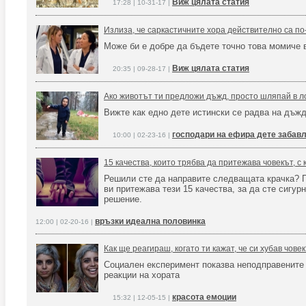
Виж цялата статия
17:28 | 10-31-17 |
Излиза, че саркастичните хора действително са по
Може би е добре да бъдете точно това момиче 
Виж цялата статия
20:35 | 09-28-17 |
Ако животът ти предложи дъжд, просто шляпай в л
Вижте как едно дете истински се радва на дъж
господари на ефира дете забав
10:00 | 02-23-16 |
15 качества, които трябва да притежава човекът, с
Решили сте да направите следващата крачка? 
ви притежава тези 15 качества, за да сте сигур
решение.
връзки идеална половинка
12:00 | 02-20-16 |
Как ще реагираш, когато ти кажат, че си хубав чове
Социален експеримент показва неподправените
реакции на хората
красота емоции
15:32 | 12-05-15 |