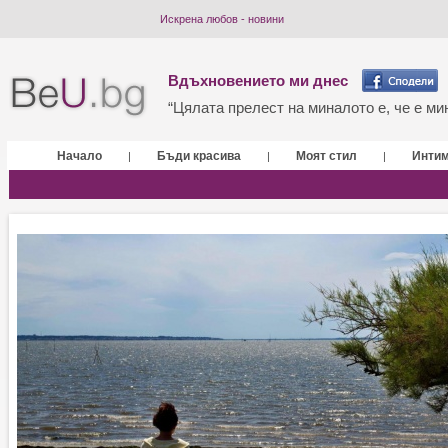
Искрена любов - новини
Вдъхновението ми днес
“Цялата прелест на миналото е, че е мин
Начало
Бъди красива
Моят стил
Инти
|
|
|