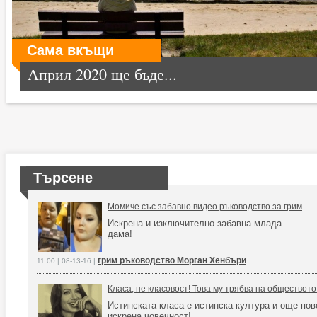
Сама вкъщи
Април 2020 ще бъде...
Търсене
Момиче със забавно видео ръководство за грим
Искрена и изключително забавна млада
дама!
грим ръководство Морган Хенбъри
11:00 | 08-13-16 |
Класа, не класовост! Това му трябва на обществото
Истинската класа е истинска култура и още пов
искрена човечност!