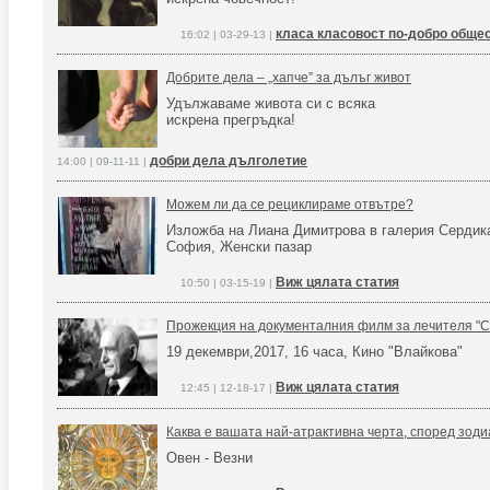
класа класовост по-добро обще
16:02 | 03-29-13 |
Добрите дела – „хапче” за дълъг живот
Удължаваме живота си с всяка
искрена прегръдка!
добри дела дълголетие
14:00 | 09-11-11 |
Можем ли да се рециклираме отвътре?
Изложба на Лиана Димитрова в галерия Сердик
София, Женски пазар
Виж цялата статия
10:50 | 03-15-19 |
Прожекция на документалния филм за лечителя "С
19 декември,2017, 16 часа, Кино "Влайкова"
Виж цялата статия
12:45 | 12-18-17 |
Каква е вашата най-атрактивна черта, според зоди
Овен - Везни