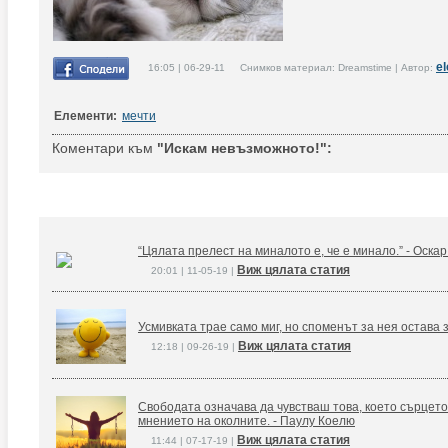
e
16:05 | 06-29-11 Снимков материал: Dreamstime | Автор:
Елементи:
мечти
Коментари към
"Искам невъзможното!":
“Цялата прелест на миналото е, че е минало.” - Оска
Виж цялата статия
20:01 | 11-05-19 |
Усмивката трае само миг, но споменът за нея остава 
Виж цялата статия
12:18 | 09-26-19 |
Свободата означава да чувстваш това, което сърцето
мнението на околните. - Паулу Коелю
Виж цялата статия
11:44 | 07-17-19 |