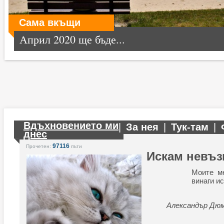
Сама вкъщи
Април 2020 ще бъде...
Вдъхновението ми
|
За нея
|
Тук-там
|
днес
97116
Прочетен:
пъти
Искам невъз
Моите ме
винаги и
Александър Дюм