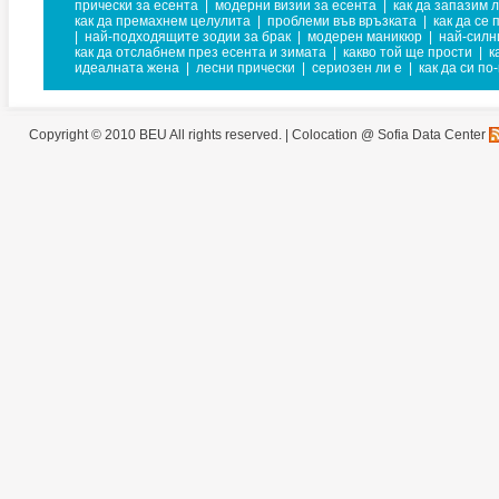
прически за есента
|
модерни визии за есента
|
как да запазим 
как да премахнем целулита
|
проблеми във връзката
|
как да се
|
най-подходящите зодии за брак
|
модерен маникюр
|
най-силн
как да отслабнем през есента и зимата
|
какво той ще прости
|
к
идеалната жена
|
лесни прически
|
сериозен ли е
|
как да си по
Copyright © 2010 BEU All rights reserved. |
Colocation @ Sofia Data Center