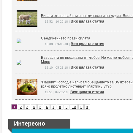
Винаги отстъпвай пътя на глупавия и на лудия. Япон
Виж цялата статия
12:52 | 10-25-18 |
Съединението прави силата
Виж цялата статия
10:08 | 09-06-18 |
Възрастта не предпазва от любов. Но малко любов п
Моро
Виж цялата статия
12:10 | 05-21-18 |
"Нашият Господ е написал обещанието за Възкресение
всяко пролетно листенце". Мартин Лутър
Виж цялата статия
11:55 | 04-05-18 |
1
2
3
4
5
6
7
8
9
10
›
»
Интересно