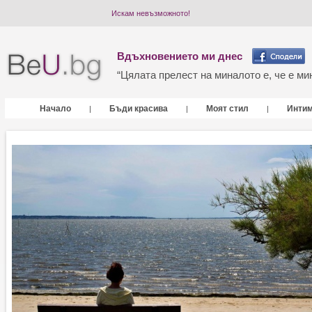
Искам невъзможното!
Вдъхновението ми днес
“Цялата прелест на миналото е, че е мин
Начало
Бъди красива
Моят стил
Инти
|
|
|