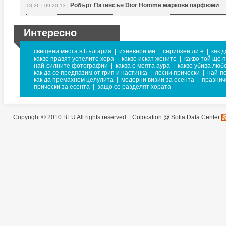
Робърт Патинсън Dior Homme маркови парфюми
18:26 | 09-20-13 |
Интересно
свещени места в България
|
изневери ми
|
сериозен ли е
|
как 
какво правят успелите хора
|
какво искат жените
|
какво той ще 
най-силните фотографии
|
каква е моята аура
|
какво убива люб
как да се предпазим от грип и настинка
|
лесни прически
|
най-п
как да премахнем целулита
|
модерни визии за есента
|
празнич
прически за есента
|
защо се разделят хората
|
Copyright © 2010 BEU All rights reserved. |
Colocation @ Sofia Data Center