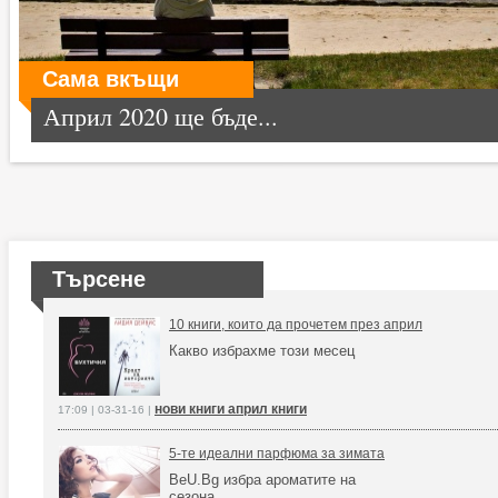
Сама вкъщи
Април 2020 ще бъде...
Търсене
10 книги, които да прочетем през април
Какво избрахме този месец
нови книги април книги
17:09 | 03-31-16 |
5-те идеални парфюма за зимата
BeU.Bg избра ароматите на
сезона