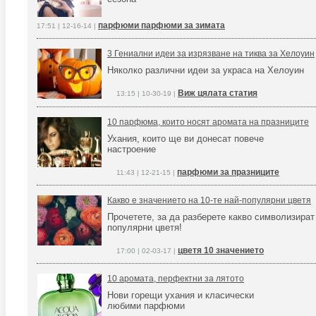
парфюми парфюми за зимата
17:51 | 12-16-14 |
3 Гениални идеи за изрязване на тиква за Хелоуин
Няколко различни идеи за украса на Хелоуин
Виж цялата статия
13:15 | 10-30-19 |
10 парфюма, които носят аромата на празниците
Ухания, които ще ви донесат повече
настроение
парфюми за празниците
11:43 | 12-21-15 |
Какво е значението на 10-те най-популярни цветя
Прочетете, за да разберете какво символизират
популярни цветя!
цветя 10 значението
17:00 | 02-03-17 |
10 аромата, перфектни за лятото
Нови горещи ухания и класически
любими парфюми