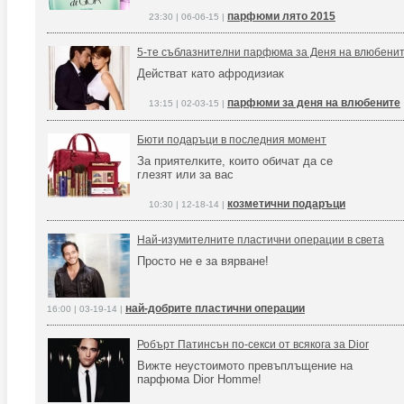
парфюми лято 2015
23:30 | 06-06-15 |
5-те съблазнителни парфюма за Деня на влюбени
Действат като афродизиак
парфюми за деня на влюбените
13:15 | 02-03-15 |
Бюти подаръци в последния момент
За приятелките, които обичат да се
глезят или за вас
козметични подаръци
10:30 | 12-18-14 |
Най-изумителните пластични операции в света
Просто не е за вярване!
най-добрите пластични операции
16:00 | 03-19-14 |
Робърт Патинсън по-секси от всякога за Dior
Вижте неустоимото превъплъщение на
парфюма Dior Homme!