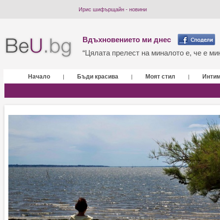
Ирис шифърщайн - новини
Вдъхновението ми днес
“Цялата прелест на миналото е, че е мин
Начало
Бъди красива
Моят стил
Инти
|
|
|