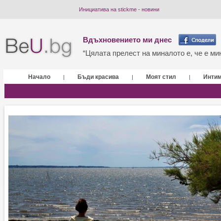
Инициатива на stickme - новини
Вдъхновението ми днес
“Цялата прелест на миналото е, че е мин
Начало
Бъди красива
Моят стил
Инти
|
|
|