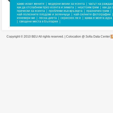
какво искат жените
|
модерни визии за есента
|
часът на раждан
как да отслабнем през есента и зимата
|
неустоим грим
|
как да 
прически за есента
|
проблеми във връзката
|
празничен грим
|
най-полезните плодове и зеленчуци
|
най-силните фотографии
|
изневери ми
|
лесна диета
|
сериозен ли е
|
каква е моята аура
|
свещени места в България
|
Copyright © 2010 BEU All rights reserved. |
Colocation @ Sofia Data Center