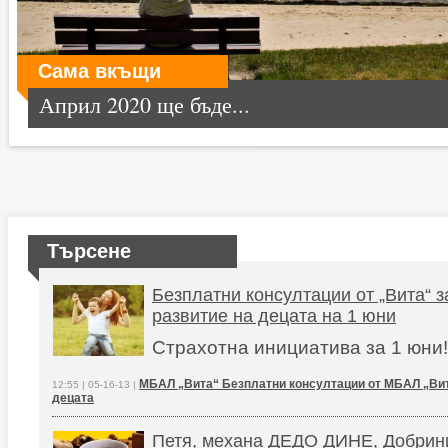
Сама вкъщи
Април 2020 ще бъде...
Търсене
Безплатни консултации от „Вита“ 
развитие на децата на 1 юни
Страхотна инициатива за 1 юни
МБАЛ „Вита“ Безплатни консултации от МБАЛ „Вит
12:55 | 05-16-13 |
децата
Петя, механа ДЕДО ДИНЕ, Добри