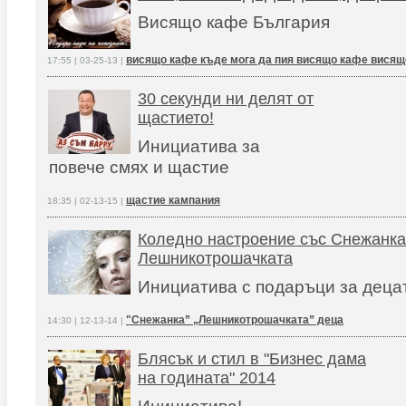
Висящо кафе България
висящо кафе къде мога да пия висящо кафе висящ
17:55 | 03-25-13 |
30 секунди ни делят от
щастието!
Инициатива за
повече смях и щастие
щастие кампания
18:35 | 02-13-15 |
Коледно настроение със Снежанка
Лешникотрошачката
Инициатива с подаръци за деца
"Снежанка” „Лешникотрошачката” деца
14:30 | 12-13-14 |
Блясък и стил в "Бизнес дама
на годината" 2014