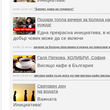
Инициатива!
"Бизнес дама на годината"
10:00 | 12-07-14 |
Подари топла вечеря за Коледа на
нужда!
Една прекрасна инициатива, в к
добър човек може да се включи
вечеря за Коледа пенсионер в нужда да помогнем 
14:58 | 11-26-14 |
Галя Петкова, КОЛИБРИ, София
Висящо кафе в България
висящо кафе къде мога да пия висящо кафе висящ
18:06 | 03-26-13 |
Световен ден
на водата
Важната
Инициатива!