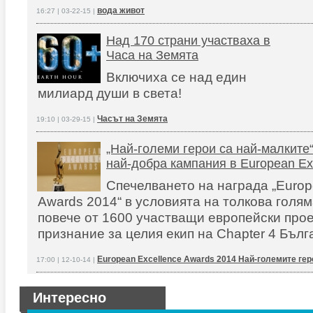
вода живот
16:27 | 03-22-15 |
Над 170 страни участваха в
Часа на Земята
Включиха се над един
милиард души в света!
Часът на Земята
19:10 | 03-29-15 |
„Най-големи герои са най-малките“
най-добра кампания в European Ex
Спечелването на награда „Europ
Awards 2014“ в условията на толкова голям
повече от 1600 участващи европейски прое
признание за целия екип на Chapter 4 Бълг
European Excellence Awards 2014 Най-големите гер
17:00 | 12-10-14 |
Интересно