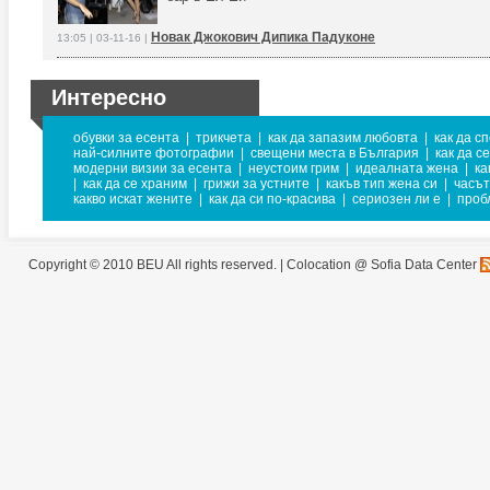
Новак Джокович Дипика Падуконе
13:05 | 03-11-16 |
Интересно
обувки за есента
|
трикчета
|
как да запазим любовта
|
как да с
най-силните фотографии
|
свещени места в България
|
как да с
модерни визии за есента
|
неустоим грим
|
идеалната жена
|
ка
|
как да се храним
|
грижи за устните
|
какъв тип жена си
|
часът
какво искат жените
|
как да си по-красива
|
сериозен ли е
|
проб
Copyright © 2010 BEU All rights reserved. |
Colocation @ Sofia Data Center