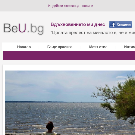
Индийски кюфтенца - новини
Вдъхновението ми днес
“Цялата прелест на миналото е, че е мин
Начало
Бъди красива
Моят стил
Инти
|
|
|