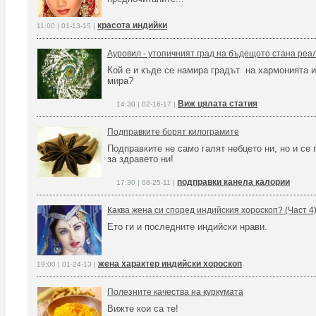
красота индийки
11:00 | 01-13-15 |
Ауровил - утопичният град на бъдещото стана реа
Кой е и къде се намира градът на хармонията и
мира?
Виж цялата статия
14:30 | 02-16-17 |
Подправките борят килограмите
Подправките не само галят небцето ни, но и се 
за здравето ни!
подправки канела калории
17:30 | 08-25-11 |
Каква жена си според индийския хороскоп? (Част 4
Ето ги и последните индийски нрави.
жена характер индийски хороскоп
19:00 | 01-24-13 |
Полезните качества на куркумата
Вижте кои са те!