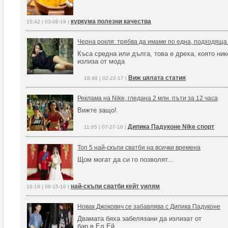
куркума полезни качества
15:42 | 03-06-19 |
Черна рокля: трябва да имаме по една, подходяща 
Къса средна или дълга, това е дреха, която ник
излиза от мода
Виж цялата статия
18:48 | 02-22-17 |
Реклама на Nike, гледана 2 млн. пъти за 12 часа
Вижте защо!
Дипика Падуконе Nike спорт
11:05 | 07-27-16 |
Топ 5 най-скъпи сватби на всички времена
Щом могат да си го позволят...
най-скъпи сватби кейт уилям
16:16 | 06-15-16 |
Новак Джокович се забавлява с Дипика Падуконе
Двамата бяха забелязани да излизат от
бар в Ел Ей