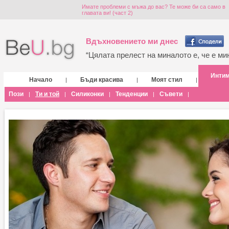
Имате проблеми с мъжа до вас? Те може би са само в
главата ви! (част 2)
Вдъхновението ми днес
“Цялата прелест на миналото е, че е мин
Инти
Начало
Бъди красива
Моят стил
|
|
|
Пози
Ти и той
Силиконки
Тенденции
Съвети
|
|
|
|
|