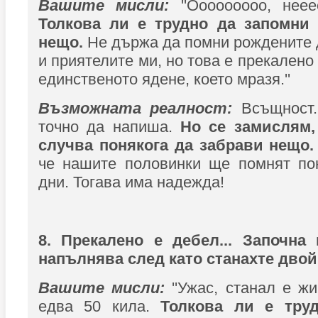
Вашите мисли:
''Ооооооооо, неее
Толкова ли е трудно да запомни 
нещо.
Не държа да помни рождените 
и приятелите ми, но това е прекалено 
единственото ядене, което мразя.''
Възможната реалност:
Всъщност..
точно да напиша.
Но се замислям,
случва понякога да забрави нещо.
че нашите половинки ще помнят по
дни. Тогава има надежда!
8. Прекалено е дебел... Започна
напълнява след като станахте двой
Вашите мисли:
''Ужас, станал е жи
едва 50 кила.
Толкова ли е тру