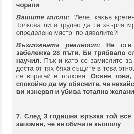
чорапи
Вашите мисли:
''Леле, какъв крете
Толкова ли е трудно да си хвърля м
определено място, по дяволите?!
Възможната реалност:
Не сте
забележка 28 пъти. Би трябвало сл
научил.
Пък и като се замислите за
доста от тях бяха същите в това отно
се впрягайте толкова.
Освен това,
спокойно да му обясните, че нехай
ви изнервя и убива тотално желание
7. След 3 годишна връзка той все
запомни, че не обичате кьополу