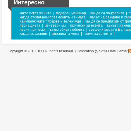
Интересно
какво искат жените
|
модерен маникюр
|
как да си по-красива
|
с
как да отслабнем през есента и зимата
|
часът на раждане и хар
най-полезните плодове и зеленчуци
|
как да се предпазим от гри
лесна диета
|
изневери ми
|
прически за есента
|
какъв тип жен
лесни прически
|
какво убива любовта
|
свещени места в Българ
как да се храним
|
идеалната жена
|
грижи за устните
|
Copyright © 2010 BEU All rights reserved. |
Colocation @ Sofia Data Center