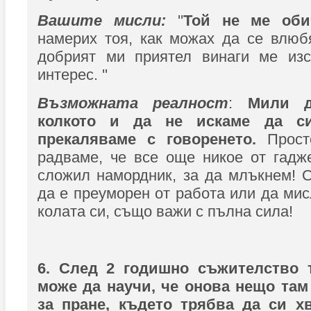
Вашите мисли:
''
Той не ме оби
намерих тоя, как можах да се влюб
добрият ми приятел винаги ме из
интерес. ''
Възможната реалност
:
Мили да
колкото и да не искаме да си
прекаляваме с говоренето.
Прост
радваме, че все още никое от гадж
сложил намордник, за да млъкнем! 
да е преуморен от работа или да мис
колата си, също важи с пълна сила!
6. След 2 годишно съжителство 
може да научи, че онова нещо там
за пране, където трябва да си х