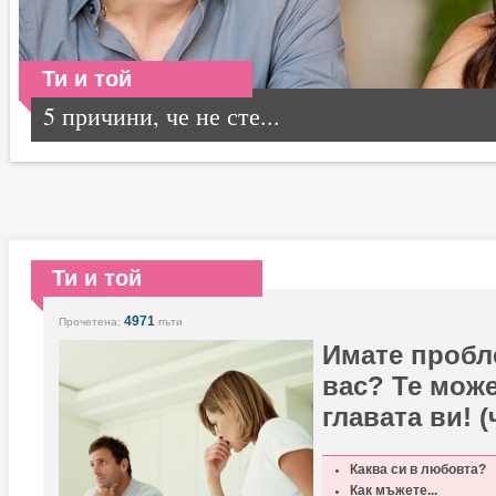
Ти и той
5 причини, че не сте...
Ти и той
4971
Прочетена:
пъти
Имате пробл
вас? Те може
главата ви! (
Каква си в любовта?
Как мъжете...