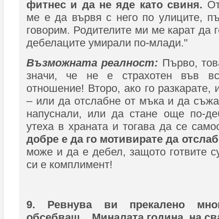
фитнес и да не яде като свиня.
От
ме е да вървя с него по улиците, пъ
говорим. Родителите ми ме карат да 
дебелаците умирали по-млади.''
Възможната реалност:
Първо, това
значи, че не е страхотен във вс
отношение! Второ, ако го разкарате,
– или да отслабне от мъка и да съжа
напуснали, или да стане още по-де
утеха в храната и тогава да се сам
добре е да го мотивирате да отслаб
може и да е дебел, защото готвите с
си е комплимент!
9. Ревнува ви прекалено мно
обсебващ... Миналата година, на св