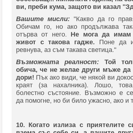
ви, преби кума, защото ви казал ''Здр
Вашите мисли:
''Какво да го прав
Обичам го, но ако продължава так
отърва от него.
Не мога да имам
живот с такова гадже.
Поне да 
ревнува, аз съм такава светица.''
Възможната реалност:
Той тол
обича, че не желае други мъже да
дори!
Пък ако види, че някой ви доко
краят (за нахалника). Лошо, тов
болестно състояние. Възможно е се
да помогне, но би било ужасно, ако и 
10. Когато излиза с приятелите с
взема със себе си, а вашите друг