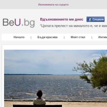
Икономиката на сърцето
Вдъхновението ми днес
“Цялата прелест на миналото е, че е мин
Начало
Бъди красива
Моят стил
Инти
|
|
|