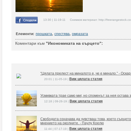
13:30 | 11-19-11 Снимков материал: http://freerangestock.c
Елементи:
прошката
,
спестява
,
омразата
Коментари към
"Икономиката на сърцето":
“Цялата прелест на миналото е, че е минало.” - Оска
Виж цялата статия
20:01 | 11-05-19 |
Усмивката трае само миг, но споменът за нея остава 
Виж цялата статия
12:18 | 09-26-19 |
Свободата означава да чувстваш това, което сърцето
мнението на околните. - Паулу Коелю
Виж цялата статия
11:44 | 07-17-19 |