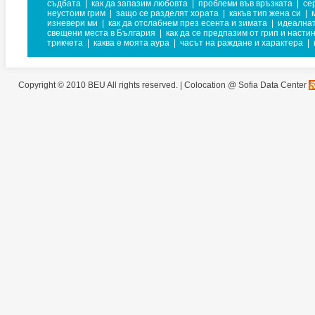
съдбата
|
как да запазим любовта
|
проблеми във връзката
|
се
неустоим грим
|
защо се разделят хората
|
какъв тип жена си
|
изневери ми
|
как да отслабнем през есента и зимата
|
идеална
свещени места в България
|
как да се предпазим от грип и насти
трикчета
|
каква е моята аура
|
часът на раждане и характера
|
Copyright © 2010 BEU All rights reserved. |
Colocation @ Sofia Data Center