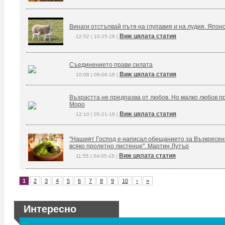
Винаги отстъпвай пътя на глупавия и на лудия. Япон
Виж цялата статия
12:52 | 10-25-18 |
Съединението прави силата
Виж цялата статия
10:08 | 09-06-18 |
Възрастта не предпазва от любов. Но малко любов п
Моро
Виж цялата статия
12:10 | 05-21-18 |
"Нашият Господ е написал обещанието за Възкресение
всяко пролетно листенце". Мартин Лутър
Виж цялата статия
11:55 | 04-05-18 |
1
2
3
4
5
6
7
8
9
10
›
»
Интересно