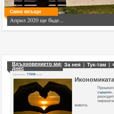
Сама вкъщи
Април 2020 ще бъде...
Вдъхновението ми
|
За нея
|
Тук-там
|
днес
77656
Прочетен:
пъти
Икономиката
Прошка
.
сърцето
разходит
омраза
живота.