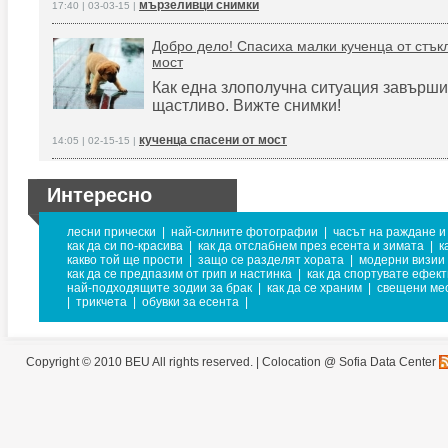
мързеливци снимки
17:40 | 03-03-15 |
Добро дело! Спасиха малки кученца от стък
мост
Как една злополучна ситуация завърши
щастливо. Вижте снимки!
кученца спасени от мост
14:05 | 02-15-15 |
Интересно
лесни прически
|
най-силните фотографии
|
часът на раждане и
как да си по-красива
|
как да отслабнем през есента и зимата
|
к
какво той ще прости
|
защо се разделят хората
|
модерни визии 
как да се предпазим от грип и настинка
|
как да спортувате ефек
най-подходящите зодии за брак
|
как да се храним
|
свещени мес
|
трикчета
|
обувки за есента
|
Copyright © 2010 BEU All rights reserved. |
Colocation @ Sofia Data Center