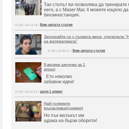
Тао столът ви позволява да тренирате 
него, а с Maser Mac 4 можете изцяло д
бензиностанция.
Виж цялата статия
12:20 | 10-14-19 |
Запознайте се с първата жена, спечелила "
на математиката"
Виж цялата статия
17:46 | 02-06-17 |
9 велики шегички за 1
април
Ето няколко
забавни идеи!
шеги 1 април
10:35 | 03-31-15 |
Най-големите
мързеливци(снимки)
Но пък мозъкът им
щрака на бързи обороти!