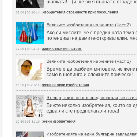
шапката!... (и ще ви я върнат с вграден
изобретения странности приспособления
21:00 | 05-10-14 |
Великите изобретения на жените (Част 2)
Ако си мислите, че с предишната тема 
потенциал на дамите-откривателки, мно
жени открития патент
17:00 | 08-04-11 |
Великите изобретения на жените (Част 1)
Време е да разбием митовете, че жени
само в шопинга и сложните прически!
жени велики изобретения
14:30 | 08-01-11 |
9 неща, които не сте предполагали, че са и
Вижте няколко изобретения, които са д
едва ли сте предполагали това!
жени изобретения
12:30 | 03-31-16 |
Изобретенията на един българин завладяват