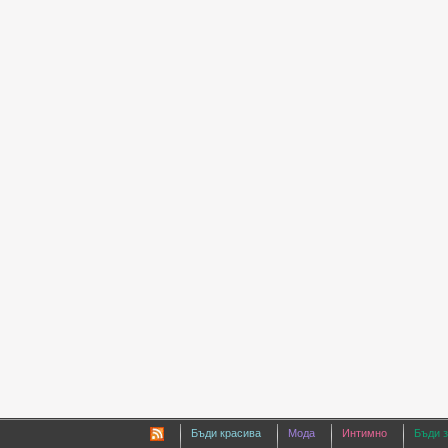
Бъди красива
Мода
Интимно
Бъди 