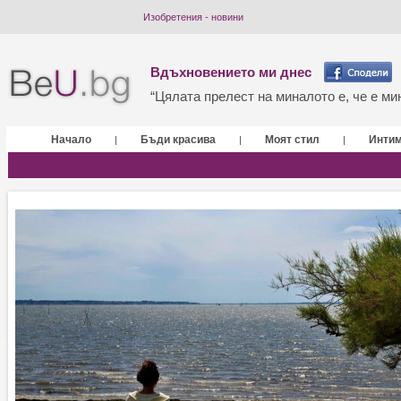
Изобретения - новини
Вдъхновението ми днес
“Цялата прелест на миналото е, че е мин
Начало
Бъди красива
Моят стил
Инти
|
|
|