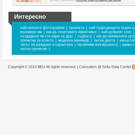
Интересно
най-силните фотографии
|
трикчета
|
най-подходящите зодии з
изневери ми
|
как да спортувате ефективно
|
най-добрият секс
|
създадени ли сте един за друг
|
съдбата
|
как да премахнем цел
прически за есента
|
модерен маникюр
|
лесна диета
|
какъв ти
часът на раждане и характера
|
проблеми във връзката
|
каква е
лесни прически
|
Copyright © 2010 BEU All rights reserved. |
Colocation @ Sofia Data Center