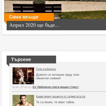
Сама вкъщи
Април 2020 ще бъде...
Търсене
Гола съблазън
Думите се излишни пред тези
пикантни снимки!
Ел Либерачи секси мацка страст
20:30 | 07-12-11 |
Какво крият мъжете от гаджетата си
Те са мъже, те имат тайни.