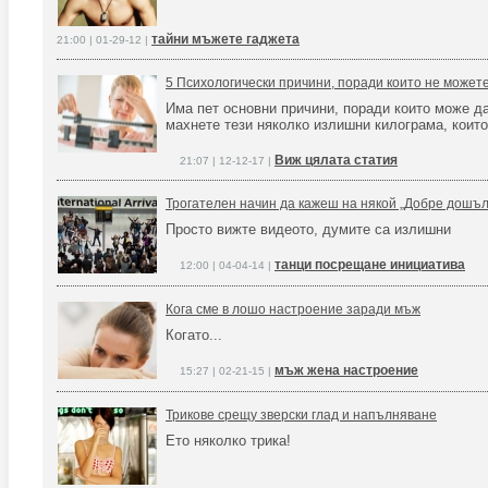
тайни мъжете гаджета
21:00 | 01-29-12 |
5 Психологически причини, поради които не может
Има пет основни причини, поради които може да
махнете тези няколко излишни килограма, които 
Виж цялата статия
21:07 | 12-12-17 |
Трогателен начин да кажеш на някой „Добре дошъл 
Просто вижте видеото, думите са излишни
танци посрещане инициатива
12:00 | 04-04-14 |
Кога сме в лошо настроение заради мъж
Когато...
мъж жена настроение
15:27 | 02-21-15 |
Трикове срещу зверски глад и напълняване
Ето няколко трика!