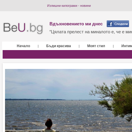
Излишни килограми - новини
Вдъхновението ми днес
“Цялата прелест на миналото е, че е мин
Начало
Бъди красива
Моят стил
Инти
|
|
|