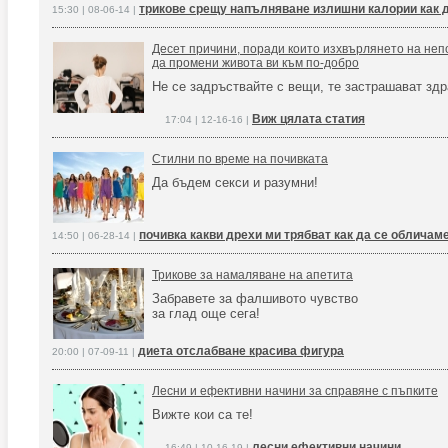
трикове срещу напълняване излишни калории как 
15:30 | 08-06-14 |
Десет причини, поради които изхвърлянето на неп
да промени живота ви към по-добро
Не се задръствайте с вещи, те застрашават здр
Виж цялата статия
17:04 | 12-16-16 |
Стилни по време на почивката
Да бъдем секси и разумни!
почивка какви дрехи ми трябват как да се обличам
14:50 | 06-28-14 |
Трикове за намаляване на апетита
Забравете за фалшивото чувство
за глад още сега!
диета отслабване красива фигура
20:00 | 07-09-11 |
Лесни и ефективни начини за справяне с пъпките
Вижте кои са те!
лесни ефективни начини
16:49 | 10-16-19 |