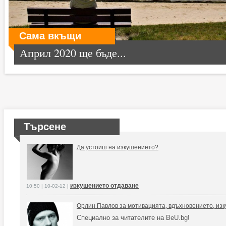
Сама вкъщи
Април 2020 ще бъде...
Търсене
Да устоиш на изкушението?
изкушението отдаване
10:50 | 10-02-12 |
Орлин Павлов за мотивацията, вдъхновението, из
Специално за читателите на BeU.bg!