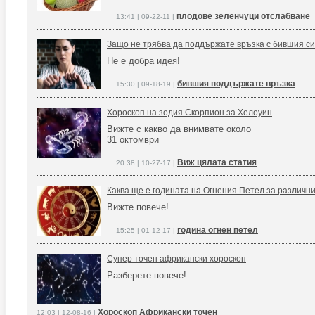
плодове зеленчуци отслабване
13:41 | 09-22-11 |
Защо не трябва да поддържате връзка с бившия си
Не е добра идея!
бившия поддържате връзка
15:30 | 09-18-19 |
Хороскоп на зодия Скорпион за Хелоуин
Вижте с какво да внимвате около
31 октомври
Виж цялата статия
20:38 | 10-27-17 |
Каква ще е годината на Огнения Петел за различни
Вижте повече!
година огнен петел
15:25 | 01-12-17 |
Супер точен африкански хороскоп
Разберете повече!
Хороскоп Африкански точен
12:03 | 12-08-16 |