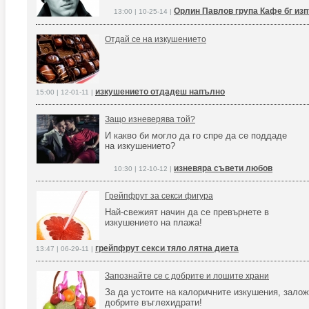
Орлин Павлов група Кафе бг из
13:00 | 10-25-14 |
Отдай се на изкушението
изкушението отдадеш напълно
15:00 | 12-01-11 |
Защо изневерява той?
И какво би могло да го спре да се поддаде
на изкушението?
изневяра съвети любов
10:30 | 12-10-12 |
Грейпфрут за секси фигура
Най-свежият начин да се превърнете в
изкушението на плажа!
грейпфрут секси тяло лятна диета
13:47 | 06-29-11 |
Запознайте се с добрите и лошите храни
За да устоите на калоричните изкушения, залож
добрите въглехидрати!