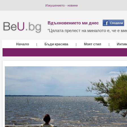
Изкушението - новини
Вдъхновението ми днес
“Цялата прелест на миналото е, че е мин
Начало
Бъди красива
Моят стил
Инти
|
|
|