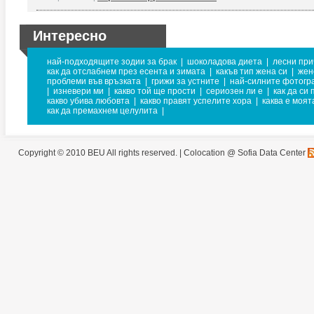
Интересно
най-подходящите зодии за брак
|
шоколадова диета
|
лесни при
как да отслабнем през есента и зимата
|
какъв тип жена си
|
жен
проблеми във връзката
|
грижи за устните
|
най-силните фотог
|
изневери ми
|
какво той ще прости
|
сериозен ли е
|
как да си 
какво убива любовта
|
какво правят успелите хора
|
каква е моят
как да премахнем целулита
|
Copyright © 2010 BEU All rights reserved. |
Colocation @ Sofia Data Center