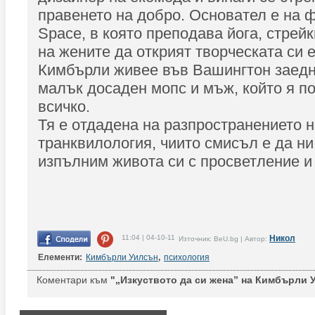
правенето на добро. Основател е на ф
Space, в която преподава йога, стрейк
на жените да открият творческата си 
Кимбърли живее във Вашингтон заедно
малък досаден мопс и мъж, който я п
всичко.
Тя е отдадена на разпространението н
транквилология, чиито смисъл е да ни
изпълним живота си с просветление и
11:04 | 04-10-11
Никол
Източник: BeU.bg | Автор:
Елементи:
Кимбърли Уилсън
,
психология
Коментари към
"„Изкуството да си жена” на Кимбърли У