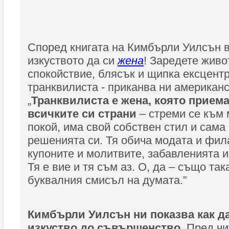
Според книгата на Кимбърли Уилсън в
изкуството да си
жена
! Заредете живо
спокойствие, блясък и щипка ексцентр
транквилиста - приканва ни американс
„
Транквилиста е жена, която прием
всичките си страни
– стреми се към
покой, има свой собствен стил и сама
решенията си. Тя обича модата и фил
купоните и молитвите, забавленията и
Тя е вие и тя съм аз. О, да – също так
буквалния смисъл на думата.”
Кимбърли Уилсън ни показва как д
изкуство до съвършенство.
Пред чи