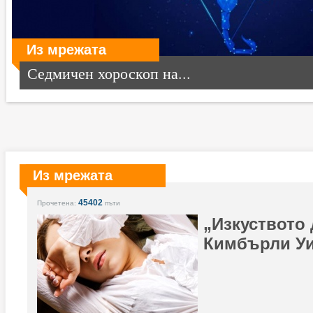
Из мрежата
Седмичен хороскоп на...
Из мрежата
45402
Прочетена:
пъти
„Изкуството 
Кимбърли У