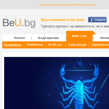
„Изкуството да си жена” на Кимбърли Уилсън
Вдъхновението ми днес
“Цялата прелест на миналото е, че е мин
Моят стил
Начало
Бъди красива
Инти
|
|
|
Из мрежата
Любопитно
01.00 a.m.
Сама вкъщи
Препоръча
|
|
|
|