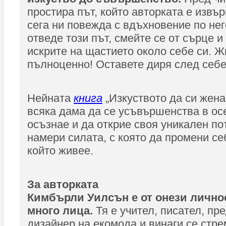
простира път, който авторката е извъ
сега ни повежда с вдъхновение по нег
отведе този път, смейте се от сърце и
искрите на щастието около себе си. 
пълноценно! Оставете диря след себе 
Нейната
книга
„Изкуството да си жена
всяка дама да се усъвършенства в осе
осъзнае и да открие своя уникален по
намери силата, с която да промени себ
който живее.
За авторката
Кимбърли Уилсън е от онези личнос
много лица.
Тя е учител, писател, пр
дизайнер на екомода и винаги се стр