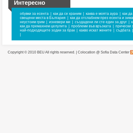
Интересно
обувки за есента
|
как да се храним
|
каква е моята аура
|
как д
свещени места в България
|
как да отслабнем през есента и зим
неустоим грим
|
изневери ми
|
създадени ли сте един за друг
|
как да премахнем целулита
|
проблеми във връзката
|
прически 
най-подходящите зодии за брак
|
какво искат жените
|
съдбата
|
|
Copyright © 2010 BEU All rights reserved. |
Colocation @ Sofia Data Center