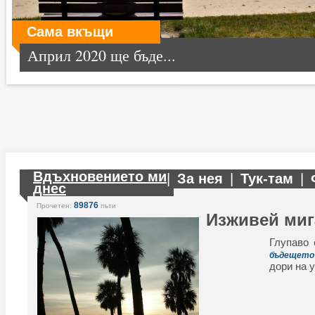
Сама вкъщи
Април 2020 ще бъде...
Вдъхновението ми
|
За нея
|
Тук-там
|
днес
89876
Прочетен:
пъти
Изживей миг
Глупаво 
бъдещето
дори на 