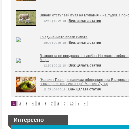
Винаги отстъпвай пътя на глупавия и на лудия. Япон
Виж цялата статия
12:52 | 10-25-18 |
Съединението прави силата
Виж цялата статия
10:08 | 09-06-18 |
Възрастта не предпазва от любов. Но малко любов п
Моро
Виж цялата статия
12:10 | 05-21-18 |
"Нашият Господ е написал обещанието за Възкресение
всяко пролетно листенце". Мартин Лутър
Виж цялата статия
11:55 | 04-05-18 |
1
2
3
4
5
6
7
8
9
10
›
»
Интересно