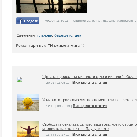
09:00 | 11-26-11 Снимков материал: http://morguefile.com | 
Елементи:
планове
,
бъдещето
,
ден
Коментари към
"Изживей мига":
“Цялата прелест на миналото е, че е минало.” - Оска
Виж цялата статия
20:01 | 11-05-19 |
Усмивката трае само миг, но споменът за нея остава 
Виж цялата статия
12:18 | 09-26-19 |
Свободата означава да чувстваш това, което сърцето
мнението на околните. - Паулу Коелю
Виж цялата статия
11:44 | 07-17-19 |