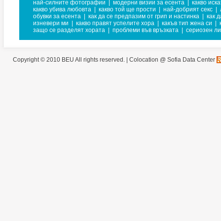
най-силните фотографии
|
модерни визии за есента
|
какво иск
какво убива любовта
|
какво той ще прости
|
най-добрият секс
|
обувки за есента
|
как да се предпазим от грип и настинка
|
как 
изневери ми
|
какво правят успелите хора
|
какъв тип жена си
|
защо се разделят хората
|
проблеми във връзката
|
сериозен ли
Copyright © 2010 BEU All rights reserved. |
Colocation @ Sofia Data Center