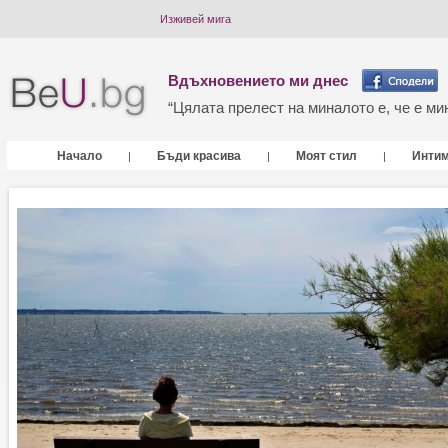
Изживей мига
Вдъхновението ми днес
“Цялата прелест на миналото е, че е мин
Начало
Бъди красива
Моят стил
Инти
|
|
|