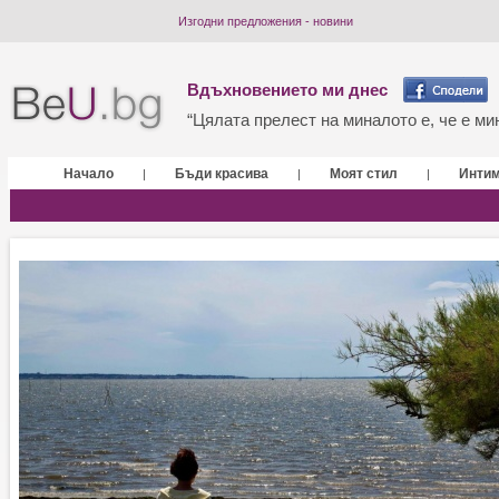
Изгодни предложения - новини
Вдъхновението ми днес
“Цялата прелест на миналото е, че е мин
Начало
Бъди красива
Моят стил
Инти
|
|
|