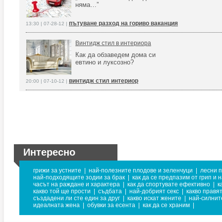
няма…”
пътуване разход на гориво ваканция
13:30 | 07-28-12 |
Винтидж стил в интериора
Как да обзаведем дома си
евтино и луксозно?
винтидж стил интериор
20:00 | 07-10-12 |
Интересно
грижи за устните
|
най-полезните плодове и зеленчуци
|
лесни 
най-подходящите зодии за брак
|
как да се предпазим от грип и 
часът на раждане и характера
|
как да спортувате ефективно
|
к
какво той ще прости
|
съдбата
|
най-добрият секс
|
какво правя
създадени ли сте един за друг
|
какво искат жените
|
най-силнит
идеалната жена
|
обувки за есента
|
как да се храним
|