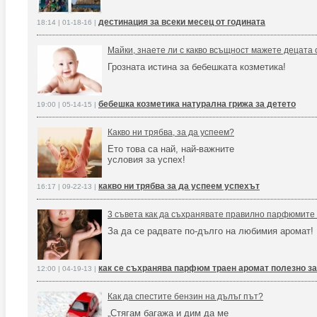
дестинация за всеки месец от годината
18:14 | 01-18-16 |
Майки, знаете ли с какво всъщност мажете децата 
Грозната истина за бебешката козметика!
бебешка козметика натурална грижа за детето
19:00 | 05-14-15 |
Какво ни трябва, за да успеем?
Ето това са най, най-важните
условия за успех!
какво ни трябва за да успеем успехът
16:17 | 09-22-13 |
3 съвета как да съхранявате правилно парфюмите
За да се радвате по-дълго на любимия аромат!
как се съхранява парфюм траен аромат полезно 
12:00 | 04-19-13 |
Как да спестите бензин на дълъг път?
„Стягам багажа и дим да ме