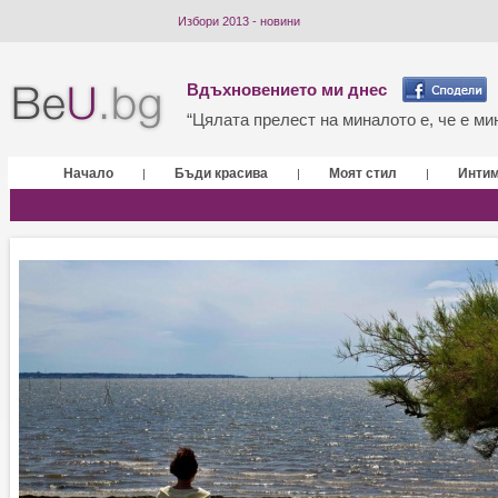
Избори 2013 - новини
Вдъхновението ми днес
“Цялата прелест на миналото е, че е мин
Начало
Бъди красива
Моят стил
Инти
|
|
|