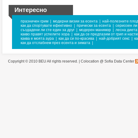
Интересно
празничен грим
|
модерни визии за есента
|
най-полезните плод
как да спортувате ефективно
|
прически за есента
|
сериозен ли
създадени ли сте един за друг
|
модерен маникюр
|
лесна диета
какво правят успелите хора
|
как да се предпазим от грип и наст
каква е моята аура
|
как да си по-красива
|
най-добрият секс
|
к
как да отслабнем през есента и зимата
|
Copyright © 2010 BEU All rights reserved. |
Colocation @ Sofia Data Center