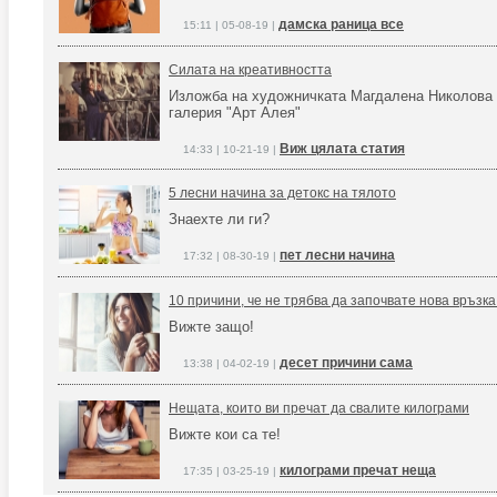
дамска раница все
15:11 | 05-08-19 |
Силата на креативността
Изложба на художничката Магдалена Николова
галерия "Арт Алея"
Виж цялата статия
14:33 | 10-21-19 |
5 лесни начина за детокс на тялото
Знаехте ли ги?
пет лесни начина
17:32 | 08-30-19 |
10 причини, че не трябва да започвате нова връзк
Вижте защо!
десет причини сама
13:38 | 04-02-19 |
Нещата, които ви пречат да свалите килограми
Вижте кои са те!
килограми пречат неща
17:35 | 03-25-19 |