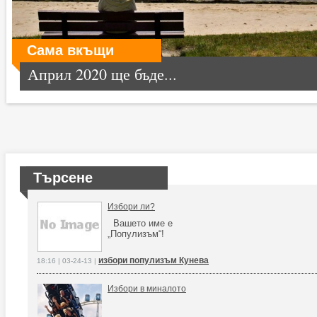
Сама вкъщи
Април 2020 ще бъде...
Търсене
Избори ли?
Вашето име е
„Популизъм“!
избори популизъм Кунева
18:16 | 03-24-13 |
Избори в миналото