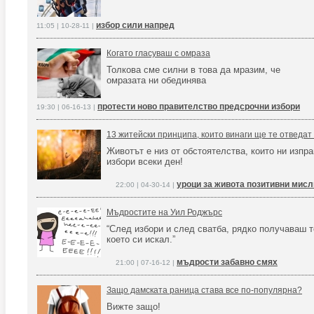
избор сили напред
11:05 | 10-28-11 |
Когато гласуваш с омраза
Толкова сме силни в това да мразим, че
омразата ни обединява
протести ново правителство предсрочни избори
19:30 | 06-16-13 |
13 житейски принципа, които винаги ще те отведат
Животът е низ от обстоятелства, които ни изпр
избори всеки ден!
уроци за живота позитивни мис
22:00 | 04-30-14 |
Мъдростите на Уил Роджърс
“След избори и след сватба, рядко получаваш т
което си искал.”
мъдрости забавно смях
21:00 | 07-16-12 |
Защо дамската раница става все по-популярна?
Вижте защо!