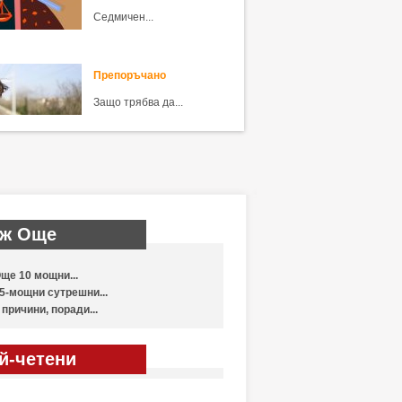
Седмичен...
Препоръчано
Защо трябва да...
ж Още
ще 10 мощни...
5-мощни сутрешни...
 причини, поради...
й-четени