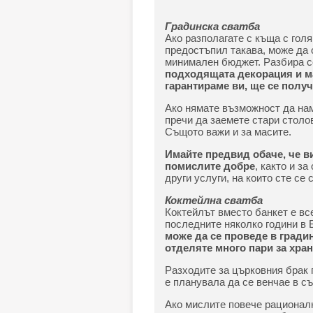
Градинска сватба
Ако разполагате с къща с голя
предостъпил такава, може да 
минимален бюджет. Разбира се
подходящата декорация и м
гарантираме ви, ще се получ
Ако нямате възможност да на
пречи да заемете стари столов
Същото важи и за масите.
Имайте предвид обаче, че ви
помислите добре
, както и з
други услуги, на които сте се 
Коктейлна сватба
Коктейлът вместо банкет е вс
последните няколко години в 
може да се проведе в градин
отделяте много пари за хран
Разходите за църковния брак 
е планувала да се венчае в с
Ако мислите повече рационалн