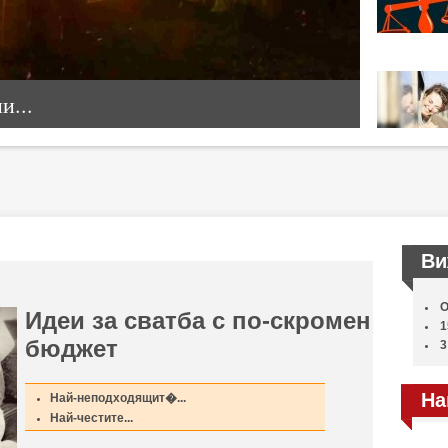
...
Ви
О
Идеи за сватба с по-скромен
1
бюджет
3
На
Най-неподходящит�...
Най-честите...