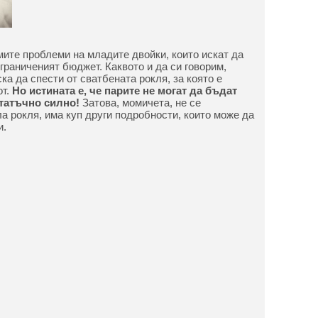
мите проблеми на младите двойки, които искат да
ограниченият бюджет. Каквото и да си говорим,
ка да спести от сватбената рокля, за която е
т.
Но истината е, че парите не могат да бъдат
статъчно силно!
Затова, момичета, не се
а рокля, има куп други подробности, които може да
и.