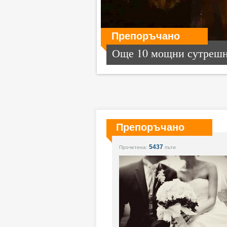
Препоръчано
Още 10 мощни сутрешни
Препоръчано
5437
Прочетена:
пъти