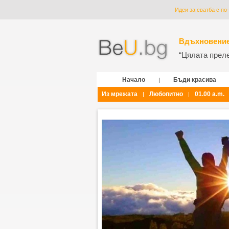
Идеи за сватба с по
Вдъхновение
“Цялата прелес
Начало
Бъди красива
|
Из мрежата
Любопитно
01.00 a.m.
|
|