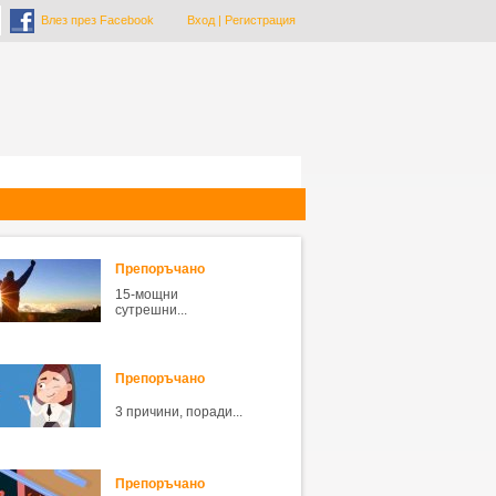
Влез през Facebook
Вход
|
Регистрация
Препоръчано
15-мощни
сутрешни...
Препоръчано
3 причини, поради...
Препоръчано