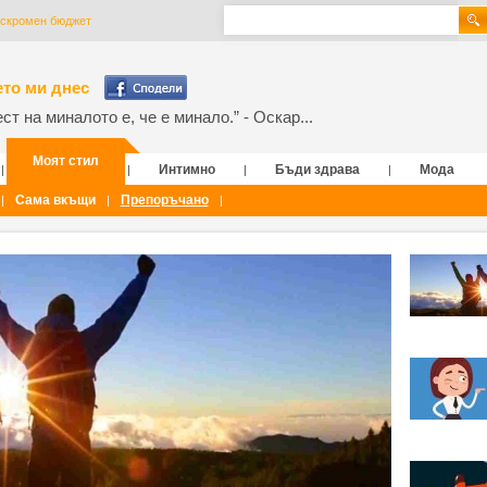
-скромен бюджет
то ми днес
т на миналото е, че е минало.” - Оскар...
Моят стил
Интимно
Бъди здрава
Мода
|
|
|
|
Сама вкъщи
Препоръчано
|
|
|