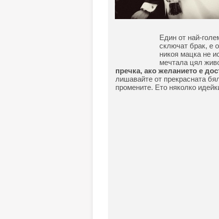
Един от най-голе
сключат брак, е 
никоя мацка не ис
мечтала цял живо
пречка, ако желанието е до
лишавайте от прекрасната бял
промените. Ето няколко идейк