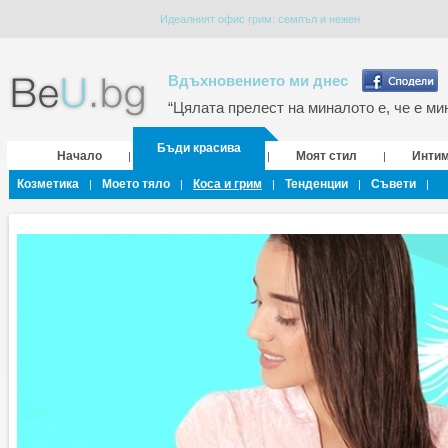
Идеалният офис грим: семпъл и нежен
Вдъхновението ми днес
“Цялата прелест на миналото е, че е мин
Бъди красива
Начало
Моят стил
Инти
|
|
|
Козметика
Моето тяло
Коса и грим
Тенденции
Съвети
|
|
|
|
|