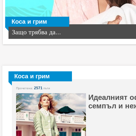
Коса и грим
Защо трябва да...
Коса и грим
2571
Прочетена:
пъти
Идеалният о
семпъл и не