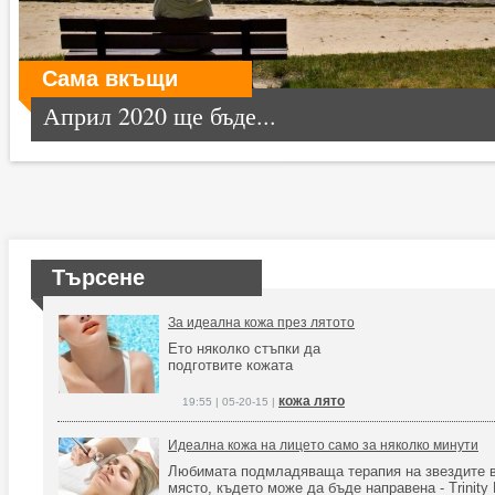
Сама вкъщи
Април 2020 ще бъде...
Търсене
За идеална кожа през лятото
Ето няколко стъпки да
подготвите кожата
кожа лято
19:55 | 05-20-15 |
Идеална кожа на лицето само за няколко минути
Любимата подмладяваща терапия на звездите в
място, където може да бъде направена - Trinity