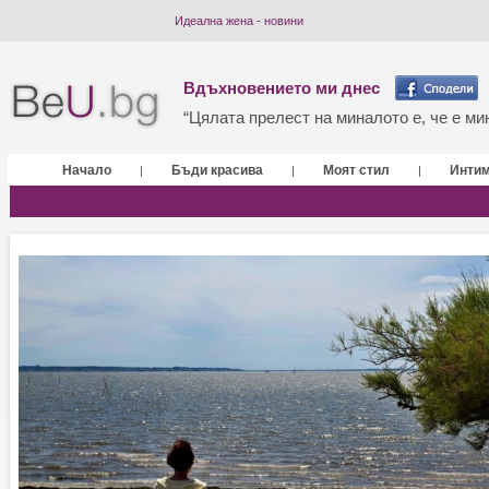
Идеална жена - новини
Вдъхновението ми днес
“Цялата прелест на миналото е, че е мин
Начало
Бъди красива
Моят стил
Инти
|
|
|