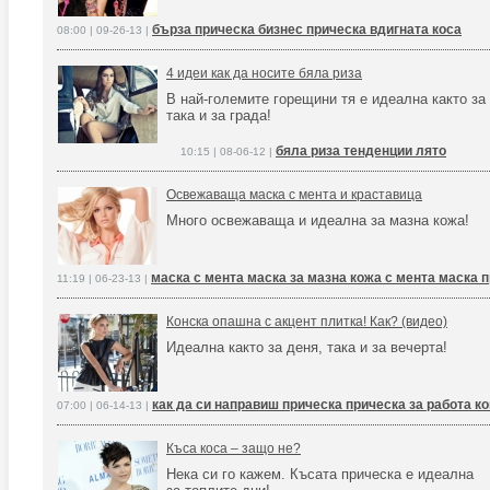
бърза прическа бизнес прическа вдигната коса
08:00 | 09-26-13 |
4 идеи как да носите бяла риза
В най-големите горещини тя е идеална както за
така и за града!
бяла риза тенденции лято
10:15 | 08-06-12 |
Освежаваща маска с мента и краставица
Много освежаваща и идеална за мазна кожа!
маска с мента маска за мазна кожа с мента маска п
11:19 | 06-23-13 |
Конска опашна с акцент плитка! Как? (видео)
Идеална както за деня, така и за вечерта!
как да си направиш прическа прическа за работа к
07:00 | 06-14-13 |
Къса коса – защо не?
Нека си го кажем. Късата прическа е идеална