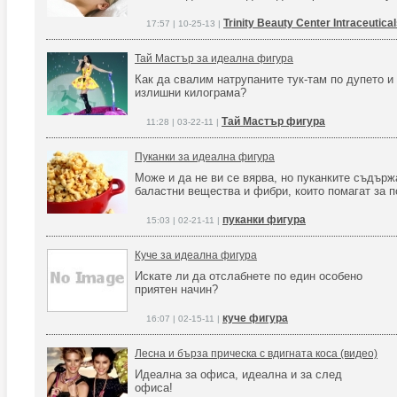
Trinity Beauty Center Intraceuti
17:57 | 10-25-13 |
Тай Мастър за идеална фигура
Как да свалим натрупаните тук-там по дупето и
излишни килограма?
Тай Мастър фигура
11:28 | 03-22-11 |
Пуканки за идеална фигура
Може и да не ви се вярва, но пуканките съдърж
баластни вещества и фибри, които помагат за 
пуканки фигура
15:03 | 02-21-11 |
Куче за идеална фигура
Искате ли да отслабнете по един особено
приятен начин?
куче фигура
16:07 | 02-15-11 |
Лесна и бърза прическа с вдигната коса (видео)
Идеална за офиса, идеална и за след
офиса!