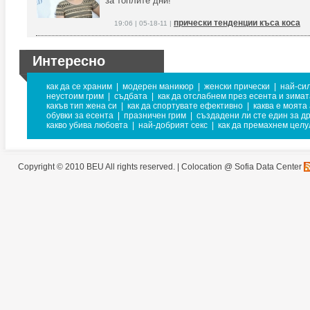
за топлите дни!
прически тенденции къса коса
19:06 | 05-18-11 |
Интересно
как да се храним
|
модерен маникюр
|
женски прически
|
най-си
неустоим грим
|
съдбата
|
как да отслабнем през есента и зимат
какъв тип жена си
|
как да спортувате ефективно
|
каква е моята
обувки за есента
|
празничен грим
|
създадени ли сте един за др
какво убива любовта
|
най-добрият секс
|
как да премахнем целу
Copyright © 2010 BEU All rights reserved. |
Colocation @ Sofia Data Center