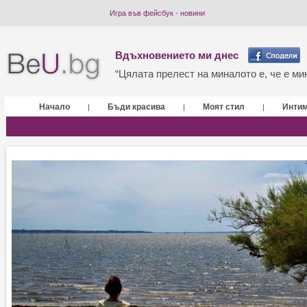
Игра във фейсбук - новини
Вдъхновението ми днес
“Цялата прелест на миналото е, че е мин
Начало
Бъди красива
Моят стил
Инти
|
|
|