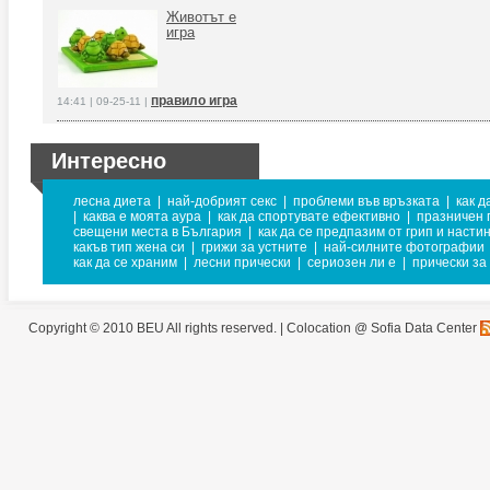
Животът е
игра
правило игра
14:41 | 09-25-11 |
Интересно
лесна диета
|
най-добрият секс
|
проблеми във връзката
|
как д
|
каква е моята аура
|
как да спортувате ефективно
|
празничен 
свещени места в България
|
как да се предпазим от грип и насти
какъв тип жена си
|
грижи за устните
|
най-силните фотографии
как да се храним
|
лесни прически
|
сериозен ли е
|
прически за
Copyright © 2010 BEU All rights reserved. |
Colocation @ Sofia Data Center