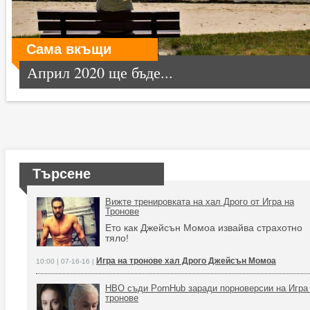
Сама вкъщи
Април 2020 ще бъде...
Търсене
Вижте тренировката на хал Дрого от Игра на
Тронове
Ето как Джейсън Момоа извайва страхотно
тяло!
Игра на тронове хал Дрого Джейсън Момоа
10:00 | 07-16-16 |
HBO съди PornHub заради порноверсии на Игра
тронове