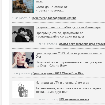
тигър
Само да не стане от
играчка - плачка...
куче тигър господари на ефира
11:30 | 06-07-16 |
За дълъг секс си трябва дълга любовна игра
Прегръщайте се, целувайте се,
наслаждавайте се един на друг…
дълъг секс любовна игра страс
09:15 | 07-20-13 |
Грим за пролет 2013: Игра на розово и сиво от
Dior
Запознайте се с пролетната колекция грим
на Dior - Cherie Bow!
Грим за пролет 2013 Cherie Bow Dior
17:38 | 04-03-13 |
Истината за bTV и „честната” им игра
Телевизията, която показва всички гледни
точки... ама друг път!
bTV торенти истината
19:00 | 11-19-12 |