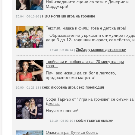
Най-гледаните сцени са тези с Денерис и
Марджъри!
HBO PornHub игра на тронове
15:04 | 06-10-16 |
Текстил, нишка и филц: това е детска игра!
Образователни уъркшопи стимулират худо
деца 3 до 12- годишни възраст, семейства, 
ZigZag уъркшоп детски игри
17:40 | 06-04-14 |
Трябва си и любовна игра! 20-минутна при
това…
Пич, ако искаш да си бог в леглото,
предразположи мацката!
секс любовна игра секс прелюдия
19:00 | 01-23-13 |
Софи Търнър от "Игра на тронове" се омъжи за
Джонас
Научете повече!
софи търнър омъжи
12:10 | 05-03-19 |
Опасна игра: Куче се бори с