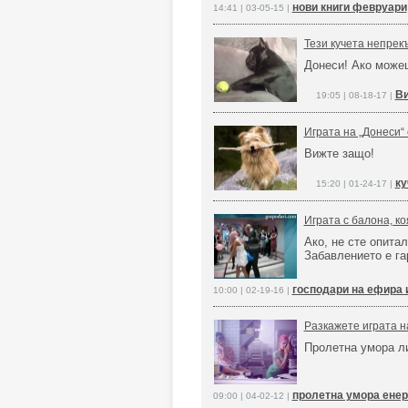
нови книги февруари
14:41 | 03-05-15 |
Тези кучета непрекъ
Донеси! Ако можеш
Ви
19:05 | 08-18-17 |
Играта на „Донеси“ 
Вижте защо!
ку
15:20 | 01-24-17 |
Играта с балона, ко
Ако, не сте опитал
Забавлението е га
господари на ефира 
10:00 | 02-19-16 |
Разкажете играта на
Пролетна умора ли
пролетна умора енер
09:00 | 04-02-12 |