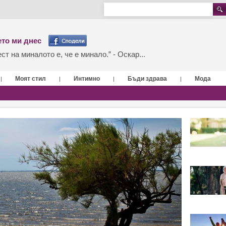
то ми днес
т на миналото е, че е минало.” - Оскар...
Моят стил
Интимно
Бъди здрава
Мода
|
|
|
|