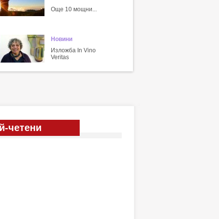
Още 10 мощни...
Новини
Изложба In Vino
Veritas
й-четени