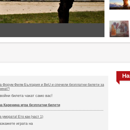
На
на Форум Филм България и BeU и спечели безплатни билети за
ина\"!
войни билета чакат само вас!
а Каренина игра безплатни билети
 умората! Ето как (част 1)
азкажете играта на