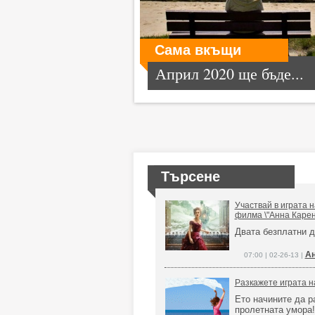
Сама вкъщи
Април 2020 ще бъде...
Търсене
Участвай в играта 
филма \"Анна Карен
Двата безплатни д
Ан
07:00 | 02-26-13 |
Разкажете играта на
Ето начините да р
пролетната умора!