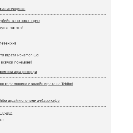
гия изтущение
с убийствено ново парче
луша лятото!
летен хит
тя играта Pokemon Go!
 всички покемони!
кемони игра рекорди
на кафемашина с онлайн играта на Tchibo!
hibo играй и спечели хубаво кафе
евруари
те