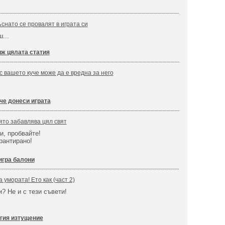
снато се провалят в играта си
...
ж цялата статия
с вашето куче може да е вредна за него
че донеси играта
ято забавлява цял свят
и, пробвайте!
рантирано!
игра балони
 умората! Ето как (част 2)
? Не и с тези съвети!
гия изтущение