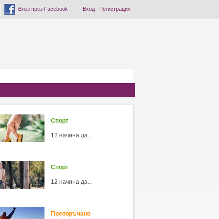
Влез през Facebook
Вход
|
Регистрация
Спорт
12 начина да...
Спорт
12 начина да...
Препоръчано