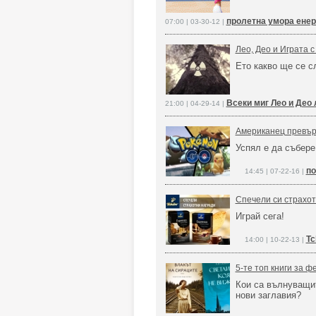
пролетна умора енер
07:00 | 03-30-12 |
Лео, Део и Играта 
Ето какво ще се с
Всеки миг Лео и Део 
21:00 | 04-29-14 |
Американец превър
Успял е да събере
по
14:45 | 07-22-16 |
Спечели си страхот
Играй сега!
Tc
14:00 | 10-22-13 |
5-те топ книги за ф
Кои са вълнуващи
нови заглавия?