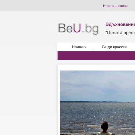
Играта - новини
Вдъхновение
“Цялата прелес
Начало
Бъди красива
|