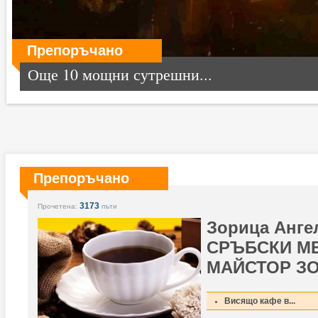
Препоръчано
Още 10 мощни сутрешни...
Препоръчано
3173
Прочетена:
пъти
Зорица Анге
СРЪБСКИ МЕ
МАЙСТОР ЗО
Висящо кафе в...