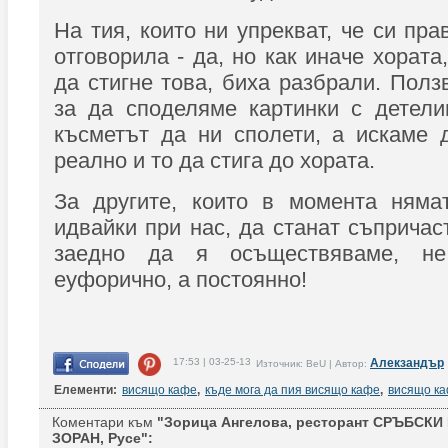
На тия, които ни упрекват, че си пр
отговорила - да, но как иначе хората
да стигне това, биха разбрали. Полз
за да споделяме картинки с детели
късметът да ни сполети, а искаме
реално и то да стига до хората.
За другите, които в момента нямат
идвайки при нас, да станат съпричас
заедно да я осъществяваме, н
еуфорично, а постоянно!
17:53 | 03-25-13
Алекзандър
Източник: BeU | Автор:
Елементи:
висящо кафе
,
къде мога да пия висящо кафе
,
висящо ка
Коментари към
"Зорица Ангелова, ресторант СРЪБСК
ЗОРАН, Русе":