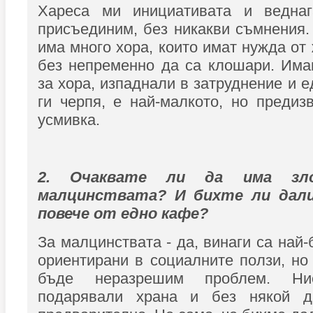
Хареса ми инициативата и ведна
присъединим, без никакви съмнения.
има много хора, които имат нужда от
без непременно да са клошари. Има
за хора, изпаднали в затруднение и е
ги черпя, е най-малкото, но предиз
усмивка.
2. Очаквате ли да има зл
малцинствата? И бихте ли дали
повече от едно кафе?
За малцинствата - да, винаги са най
ориентирани в социалните ползи, но
бъде неразрешим проблем. Н
подарявали храна и без някой 