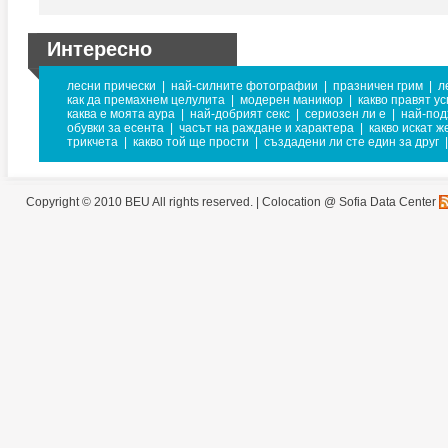
Интересно
лесни прически
|
най-силните фотографии
|
празничен грим
|
л
как да премахнем целулита
|
модерен маникюр
|
какво правят у
каква е моята аура
|
най-добрият секс
|
сериозен ли е
|
най-под
обувки за есента
|
часът на раждане и характера
|
какво искат ж
трикчета
|
какво той ще прости
|
създадени ли сте един за друг
|
Copyright © 2010 BEU All rights reserved. |
Colocation @ Sofia Data Center