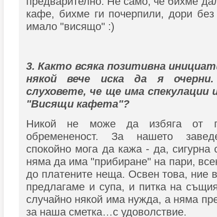
предварително. Не само, че бихме да
кафе, бихме ги почерпили, дори без
имало "висящо" :)
3. Както всяка позитивна инициат
някой вече иска да я очерни.
слуховете, че ще има спекулации 
"Висящи кафета"?
Никой не може да избяга от г
обремененост. За нашето заведе
спокойно мога да кажа - да, сигурна
няма да има "прибиране" на пари, вс
до платените неща. Освен това, ние 
предлагаме и супа, и питка на същия
случайно някой има нужда, а няма пр
за наша сметка…с удоволствие.