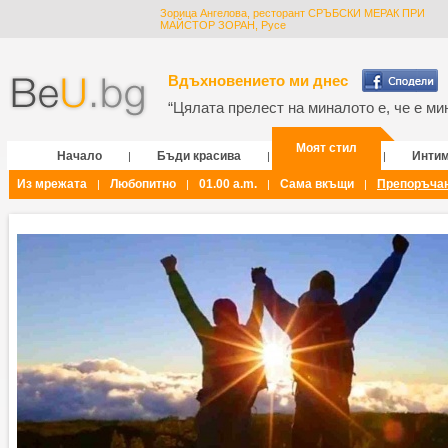
Зорица Ангелова, ресторант СРЪБСКИ МЕРАК ПРИ
МАЙСТОР ЗОРАН, Русе
Вдъхновението ми днес
“Цялата прелест на миналото е, че е мин
Моят стил
Начало
Бъди красива
Инти
|
|
|
Из мрежата
Любопитно
01.00 a.m.
Сама вкъщи
Препоръча
|
|
|
|