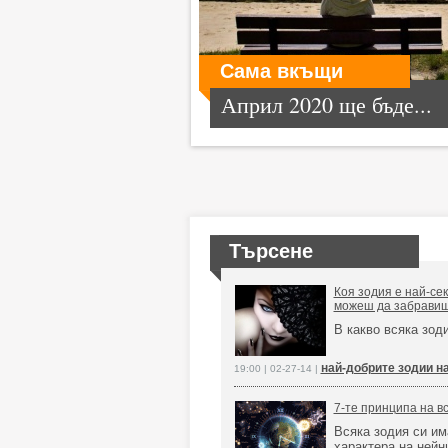
Сама вкъщи
Април 2020 ще бъде...
Търсене
Коя зодия е най-сек
можеш да забравиш
В какво всяка зод
най-добрите зодии н
19:00 | 02-27-14 |
7-те принципа на в
Всяка зодия си им
характера на нейн