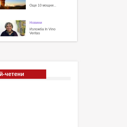
Още 10 мощни...
Новини
Изложба In Vino
Veritas
й-четени