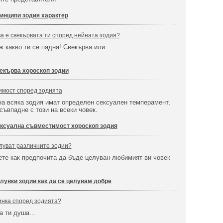
инципи зодия характер
ва е свекървата ти според нейната зодия?
иж какво ти се падна! Свекърва или
екърва хороскоп зодии
имост според зодията
а всяка зодия имат определен сексуален темперамент,
 съвпадне с този на всеки човек.
ксуална съвместимост хороскоп зодия
елуват различните зодии?
те как предпочита да бъде целуван любимият ви човек
лувки зодии как да се целувам добре
инка според зодията?
а ти душа...