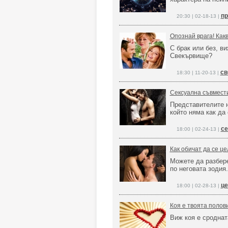
пр
20:30 | 02-18-13 |
Опознай врага! Как
С брак или без, в
Свекървище?
св
18:30 | 11-20-13 |
Сексуална съвмест
Представителите н
който няма как да
се
18:00 | 02-24-13 |
Как обичат да се ц
Можете да разбере
по неговата зодия.
це
18:00 | 02-28-13 |
Коя е твоята полов
Виж коя е сроднат