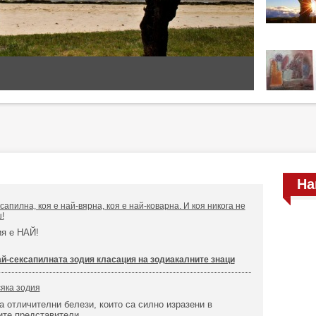
На
сапилна, коя е най-вярна, коя е най-коварна. И коя никога не
!
ия е НАЙ!
ай-сексапилната зодия класация на зодиакалните знаци
сяка зодия
а отличителни белези, които са силно изразени в
ите представители