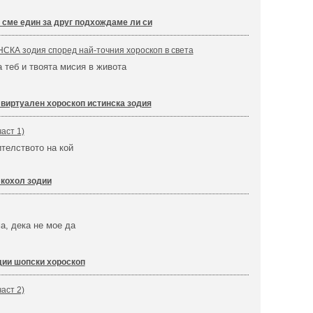
 сме един за друг подхождаме ли си
СКА зодия според най-точния хороскоп в света
а теб и твоята мисия в живота
 виртуален хороскоп истинска зодия
аст 1)
телството на кой
кохол зодии
а, дека не мое да
дии шопски хороскоп
аст 2)