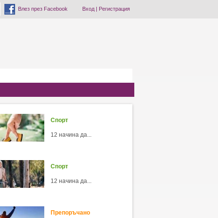
Влез през Facebook
Вход
|
Регистрация
Спорт
12 начина да...
Спорт
12 начина да...
Препоръчано