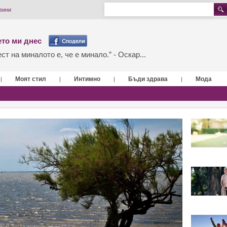
вини
то ми днес
т на миналото е, че е минало.” - Оскар...
Моят стил
Интимно
Бъди здрава
Мода
|
|
|
|