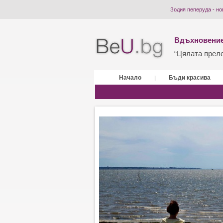
Зодия пеперуда - но
Вдъхновение
“Цялата прелес
Начало
Бъди красива
|