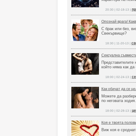
пр
20:30 | 02-18-13 |
Опознай врага! Как
С брак или без, в
Свекървище?
св
18:30 | 11-20-13 |
Сексуална съвмест
Представителите н
който няма как да
се
18:00 | 02-24-13 |
Как обичат да се ц
Можете да разбере
по неговата зодия.
це
18:00 | 02-28-13 |
Коя е твоята полов
Виж коя е сроднат