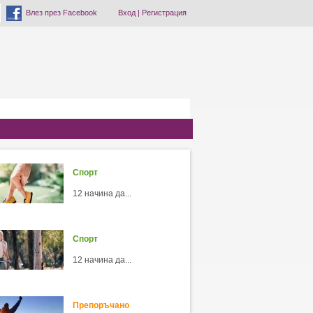
Влез през Facebook
Вход
|
Регистрация
Спорт
12 начина да...
Спорт
12 начина да...
Препоръчано