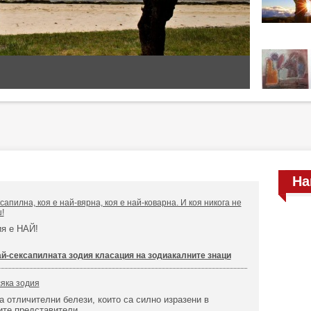
На
сапилна, коя е най-вярна, коя е най-коварна. И коя никога не
!
ия е НАЙ!
ай-сексапилната зодия класация на зодиакалните знаци
сяка зодия
а отличителни белези, които са силно изразени в
ите представители