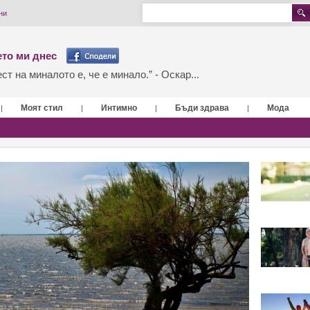
ни
то ми днес
т на миналото е, че е минало.” - Оскар...
Моят стил
Интимно
Бъди здрава
Мода
|
|
|
|