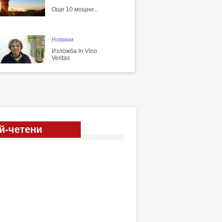
Още 10 мощни...
Новини
Изложба In Vino
Veritas
й-четени