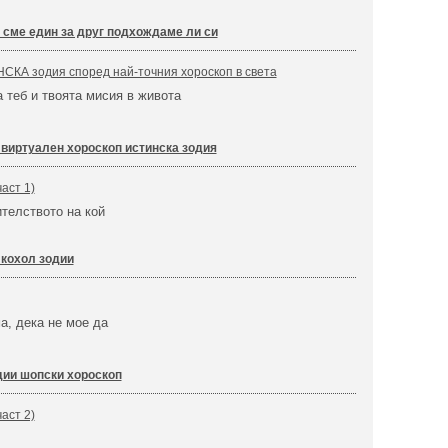
 сме един за друг подхождаме ли си
СКА зодия според най-точния хороскоп в света
а теб и твоята мисия в живота
 виртуален хороскоп истинска зодия
аст 1)
телството на кой
кохол зодии
а, дека не мое да
дии шопски хороскоп
аст 2)