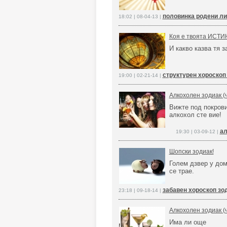
половинка родени ли
18:02 | 08-04-13 |
Коя е твоята ИСТИН
И какво казва тя з
структурен хороскоп
19:00 | 02-21-14 |
Алкохолен зодиак (ч
Вижте под покрови
алкохол сте вие!
ал
19:30 | 03-09-12 |
Шопски зодиак!
Голем дзвер у дом
се трае.
забавен хороскоп зо
23:18 | 09-18-14 |
Алкохолен зодиак (ч
Има ли още