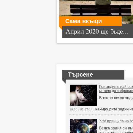
Сама вкъщи
Април 2020 ще бъде...
Търсене
Коя зодия е най-сек
можеш да забравиш
В какво всяка зод
най-добрите зодии н
19:00 | 02-27-14 |
7-те принципа на в
Всяка зодия си им
характера на нейн