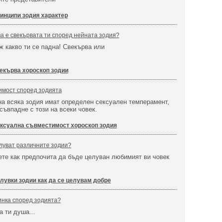
инципи зодия характер
ва е свекървата ти според нейната зодия?
иж какво ти се падна! Свекърва или
екърва хороскоп зодии
имост според зодията
а всяка зодия имат определен сексуален темперамент,
 съвпадне с този на всеки човек.
ксуална съвместимост хороскоп зодия
елуват различните зодии?
те как предпочита да бъде целуван любимият ви човек
лувки зодии как да се целувам добре
инка според зодията?
а ти душа...