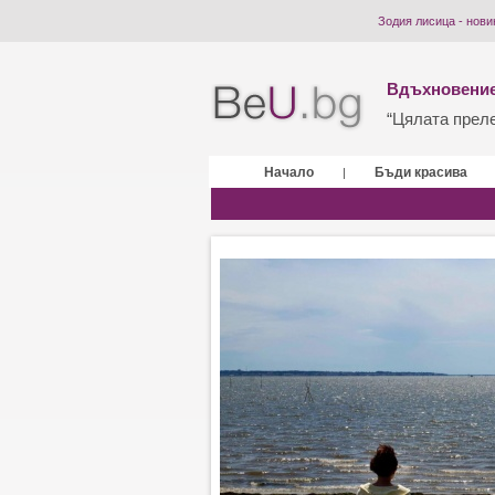
Зодия лисица - нови
Вдъхновение
“Цялата прелес
Начало
Бъди красива
|