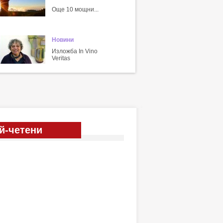
Още 10 мощни...
Новини
Изложба In Vino
Veritas
й-четени