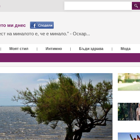
и
то ми днес
т на миналото е, че е минало.” - Оскар...
Моят стил
Интимно
Бъди здрава
Мода
|
|
|
|