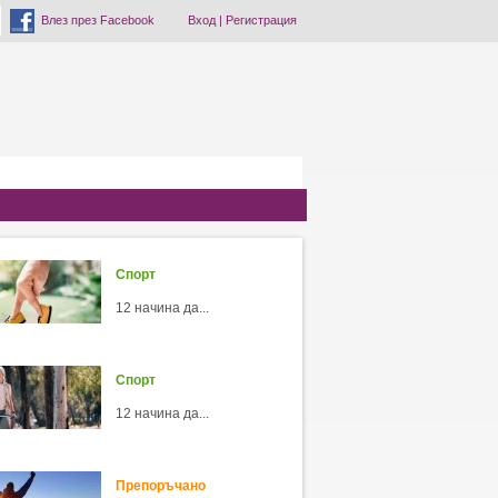
Влез през Facebook
Вход
|
Регистрация
Спорт
12 начина да...
Спорт
12 начина да...
Препоръчано