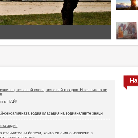
На
сапилна, коя е най-вярна, коя е най-коварна. И коя никога не
!
ия е НАЙ!
ай-сексапилната зодия класация на зодиакалните знаци
сяка зодия
а отличителни белези, които са силно изразени в
ите представители