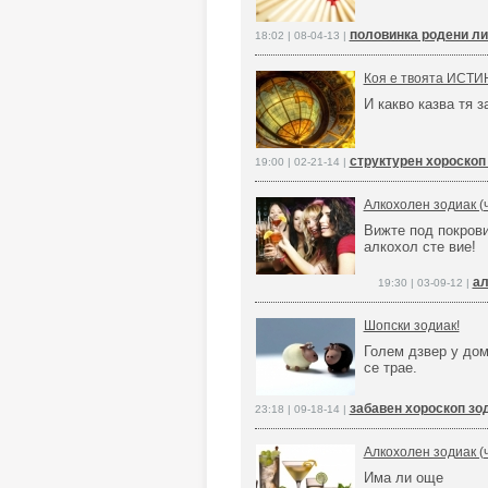
половинка родени ли
18:02 | 08-04-13 |
Коя е твоята ИСТИН
И какво казва тя з
структурен хороскоп
19:00 | 02-21-14 |
Алкохолен зодиак (ч
Вижте под покрови
алкохол сте вие!
ал
19:30 | 03-09-12 |
Шопски зодиак!
Голем дзвер у дом
се трае.
забавен хороскоп зо
23:18 | 09-18-14 |
Алкохолен зодиак (ч
Има ли още