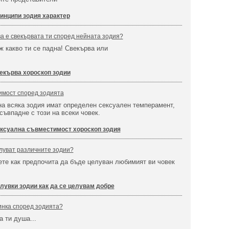
инципи зодия характер
ва е свекървата ти според нейната зодия?
иж какво ти се падна! Свекърва или
екърва хороскоп зодии
имост според зодията
а всяка зодия имат определен сексуален темперамент,
 съвпадне с този на всеки човек.
ксуална съвместимост хороскоп зодия
елуват различните зодии?
те как предпочита да бъде целуван любимият ви човек
лувки зодии как да се целувам добре
инка според зодията?
а ти душа...