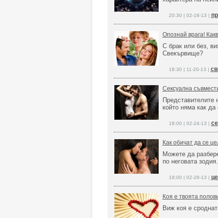
пр
20:30 | 02-18-13 |
Опознай врага! Как
С брак или без, в
Свекървище?
св
18:30 | 11-20-13 |
Сексуална съвмест
Представителите н
който няма как да
се
18:00 | 02-24-13 |
Как обичат да се ц
Можете да разбере
по неговата зодия.
це
18:00 | 02-28-13 |
Коя е твоята полов
Виж коя е сроднат