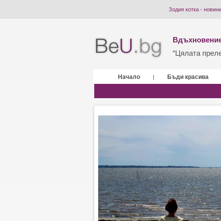
Зодия котка - новин
Вдъхновение
“Цялата прелес
Начало
Бъди красива
|