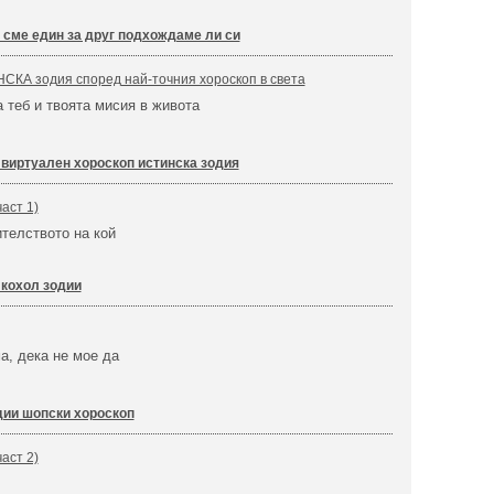
 сме един за друг подхождаме ли си
СКА зодия според най-точния хороскоп в света
а теб и твоята мисия в живота
 виртуален хороскоп истинска зодия
аст 1)
телството на кой
кохол зодии
а, дека не мое да
дии шопски хороскоп
аст 2)