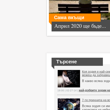
Сама вкъщи
Април 2020 ще бъде...
Търсене
Коя зодия е най-сек
можеш да забравиш
В какво всяка зод
най-добрите зодии н
19:00 | 02-27-14 |
7-те принципа на в
Всяка зодия си им
характера на нейн