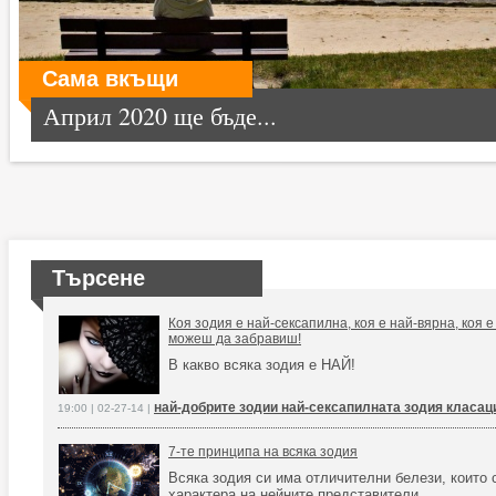
Сама вкъщи
Април 2020 ще бъде...
Търсене
Коя зодия е най-сексапилна, коя е най-вярна, коя е
можеш да забравиш!
В какво всяка зодия е НАЙ!
най-добрите зодии най-сексапилната зодия класац
19:00 | 02-27-14 |
7-те принципа на всяка зодия
Всяка зодия си има отличителни белези, които 
характера на нейните представители