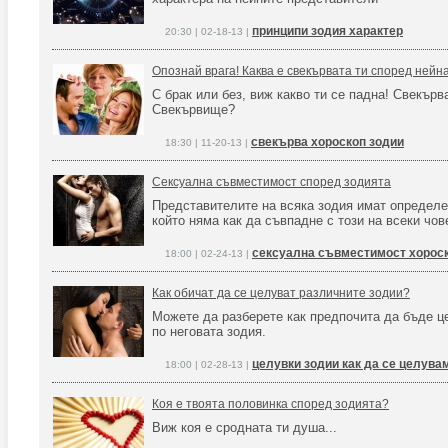
принципи зодия характер
20:30 | 02-18-13 |
Опознай врага! Каква е свекървата ти според нейн
С брак или без, виж какво ти се падна! Свекърв
Свекървище?
свекърва хороскоп зодии
18:30 | 11-20-13 |
Сексуална съвместимост според зодията
Представителите на всяка зодия имат определе
който няма как да съвпадне с този на всеки чов
сексуална съвместимост хороск
18:00 | 02-24-13 |
Как обичат да се целуват различните зодии?
Можете да разберете как предпочита да бъде ц
по неговата зодия.
целувки зодии как да се целува
18:00 | 02-28-13 |
Коя е твоята половинка според зодията?
Виж коя е сродната ти душа...