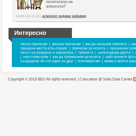
почитатели на
алкохола?
алкохол зодиак забавно
19:30 | 03-12-12 |
Интересно
лесни прически
|
женски прически
|
как да запазим любовта
|
ка
свещени места в България
|
прически за есента
|
празничен гри
часът на раждане и характера
|
трикчета
|
шоколадова диета
|
|
неустоим грим
|
как да премахнем целулита
|
най-силните фот
създадени ли сте един за друг
|
изневери ми
|
каква е моята аур
Copyright © 2010 BEU All rights reserved. |
Colocation @ Sofia Data Center