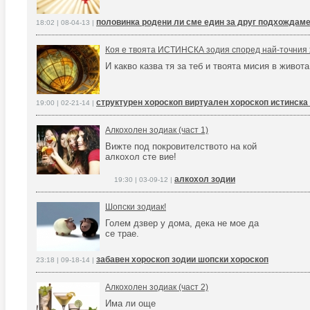
половинка родени ли сме един за друг подхождаме
18:02 | 08-04-13 |
Коя е твоята ИСТИНСКА зодия според най-точния 
И какво казва тя за теб и твоята мисия в живота
структурен хороскоп виртуален хороскоп истинска
19:00 | 02-21-14 |
Алкохолен зодиак (част 1)
Вижте под покровителството на кой
алкохол сте вие!
алкохол зодии
19:30 | 03-09-12 |
Шопски зодиак!
Голем дзвер у дома, дека не мое да
се трае.
забавен хороскоп зодии шопски хороскоп
23:18 | 09-18-14 |
Алкохолен зодиак (част 2)
Има ли още