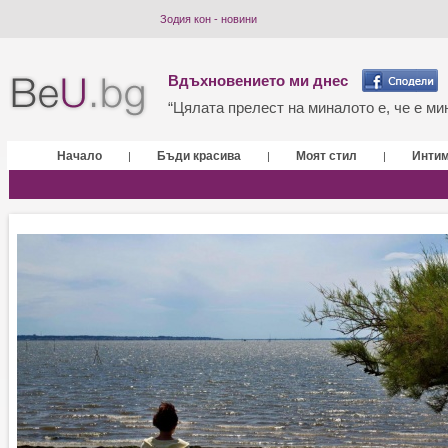
Зодия кон - новини
Вдъхновението ми днес
“Цялата прелест на миналото е, че е мин
Начало
Бъди красива
Моят стил
Инти
|
|
|