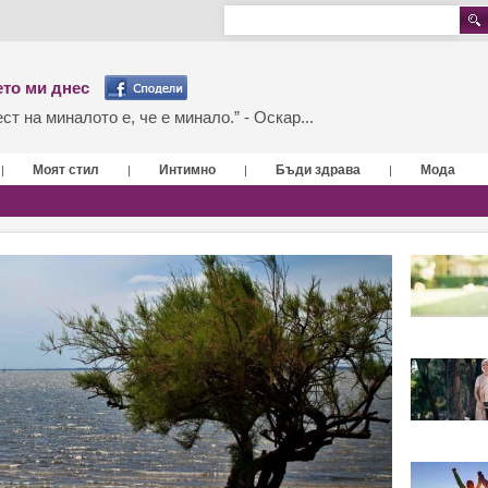
то ми днес
т на миналото е, че е минало.” - Оскар...
Моят стил
Интимно
Бъди здрава
Мода
|
|
|
|