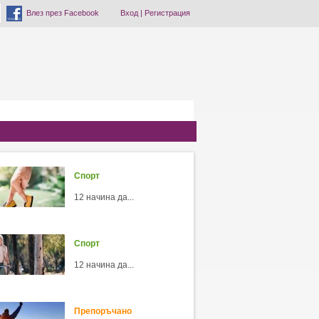
Влез през Facebook
Вход
|
Регистрация
Спорт
12 начина да...
Спорт
12 начина да...
Препоръчано