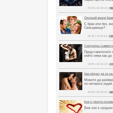
пр
20:30 | 02-18-13 |
Опознай врага! Как
С брак или без, в
Свекървище?
св
18:30 | 11-20-13 |
Сексуална съвмест
Представителите н
който няма как да
се
18:00 | 02-24-13 |
Как обичат да се ц
Можете да разбере
по неговата зодия.
це
18:00 | 02-28-13 |
Коя е твоята полов
Виж коя е сроднат