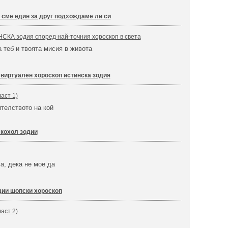
 сме един за друг подхождаме ли си
СКА зодия според най-точния хороскоп в света
а теб и твоята мисия в живота
 виртуален хороскоп истинска зодия
аст 1)
телството на кой
кохол зодии
а, дека не мое да
дии шопски хороскоп
аст 2)