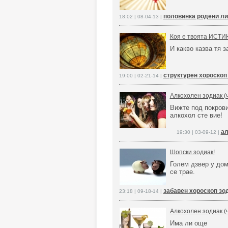
половинка родени ли
18:02 | 08-04-13 |
Коя е твоята ИСТИН
И какво казва тя з
структурен хороскоп
19:00 | 02-21-14 |
Алкохолен зодиак (ч
Вижте под покрови
алкохол сте вие!
ал
19:30 | 03-09-12 |
Шопски зодиак!
Голем дзвер у дом
се трае.
забавен хороскоп зо
23:18 | 09-18-14 |
Алкохолен зодиак (ч
Има ли още