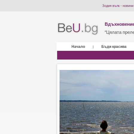
Зодия вълк - новини
Вдъхновение
“Цялата прелес
Начало
Бъди красива
|