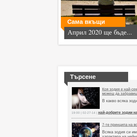
Сама вкъщи
Април 2020 ще бъде...
Търсене
Коя зодия е най-сек
можеш да забравиш
В какво всяка зод
най-добрите зодии н
19:00 | 02-27-14 |
7-те принципа на в
Всяка зодия си им
характера на нейн