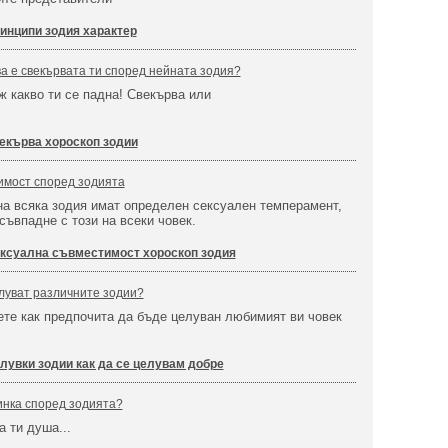
инципи зодия характер
ва е свекървата ти според нейната зодия?
иж какво ти се падна! Свекърва или
екърва хороскоп зодии
имост според зодията
а всяка зодия имат определен сексуален темперамент,
 съвпадне с този на всеки човек.
ксуална съвместимост хороскоп зодия
елуват различните зодии?
те как предпочита да бъде целуван любимият ви човек
лувки зодии как да се целувам добре
инка според зодията?
а ти душа...