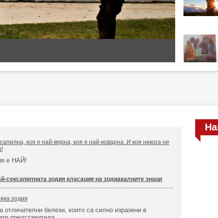
На
сапилна, коя е най-вярна, коя е най-коварна. И коя никога не
!
ия е НАЙ!
ай-сексапилната зодия класация на зодиакалните знаци
сяка зодия
а отличителни белези, които са силно изразени в
ите представители