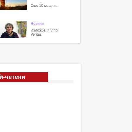
Още 10 мощни...
Новини
Изложба In Vino
Veritas
й-четени