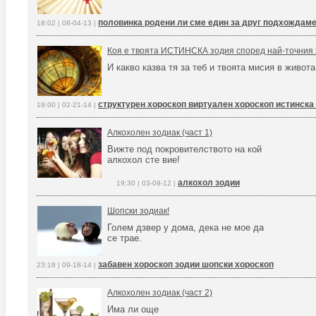
половинка родени ли сме един за друг подхождаме
18:02 | 08-04-13 |
Коя е твоята ИСТИНСКА зодия според най-точния 
И какво казва тя за теб и твоята мисия в живота
структурен хороскоп виртуален хороскоп истинска
19:00 | 02-21-14 |
Алкохолен зодиак (част 1)
Вижте под покровителството на кой
алкохол сте вие!
алкохол зодии
19:30 | 03-09-12 |
Шопски зодиак!
Голем дзвер у дома, дека не мое да
се трае.
забавен хороскоп зодии шопски хороскоп
23:18 | 09-18-14 |
Алкохолен зодиак (част 2)
Има ли още