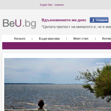
Зодия бик - новини
Вдъхновението ми днес
“Цялата прелест на миналото е, че е мин
Начало
Бъди красива
Моят стил
Инти
|
|
|