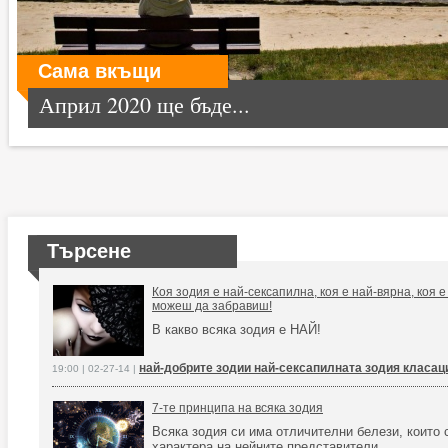
Сама вкъщи
Април 2020 ще бъде...
Търсене
Коя зодия е най-сексапилна, коя е най-вярна, коя е
можеш да забравиш!
В какво всяка зодия е НАЙ!
най-добрите зодии най-сексапилната зодия класац
19:00 | 02-27-14 |
7-те принципа на всяка зодия
Всяка зодия си има отличителни белези, които 
характера на нейните представители