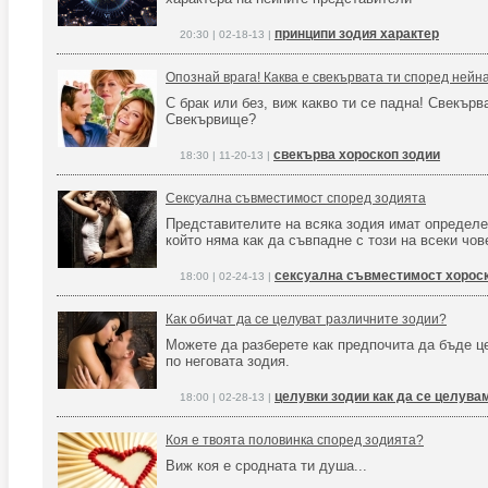
принципи зодия характер
20:30 | 02-18-13 |
Опознай врага! Каква е свекървата ти според нейн
С брак или без, виж какво ти се падна! Свекърв
Свекървище?
свекърва хороскоп зодии
18:30 | 11-20-13 |
Сексуална съвместимост според зодията
Представителите на всяка зодия имат определе
който няма как да съвпадне с този на всеки чов
сексуална съвместимост хороск
18:00 | 02-24-13 |
Как обичат да се целуват различните зодии?
Можете да разберете как предпочита да бъде ц
по неговата зодия.
целувки зодии как да се целува
18:00 | 02-28-13 |
Коя е твоята половинка според зодията?
Виж коя е сродната ти душа...