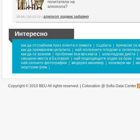
почитатели на
алкохола?
алкохол зодиак забавно
19:30 | 03-12-12 |
Интересно
как да отслабнем през есента и зимата
|
съдбата
|
прически за 
как да премахнем целулита
|
най-полезните плодове и зеленчуц
как да се храним
|
проблеми във връзката
|
шоколадова диета
|
свещени места в България
|
най-подходящите зодии за брак
|
к
най-силните фотографии
|
модерен маникюр
|
изневери ми
|
мо
неустоим грим
|
Copyright © 2010 BEU All rights reserved. |
Colocation @ Sofia Data Center