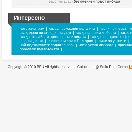
безименнен пръст либидо
16:30 | 09-11-11 |
Интересно
неустоим грим
|
как да премахнем целулита
|
лесни прически
|
създадени ли сте един за друг
|
как да запазим любовта
|
какво 
как да отслабнем през есента и зимата
|
как да спортувате ефек
|
лесна диета
|
свещени места в България
|
грижи за устните
|
най-подходящите зодии за брак
|
какво убива любовта
|
празнич
проблеми във връзката
|
Copyright © 2010 BEU All rights reserved. |
Colocation @ Sofia Data Center