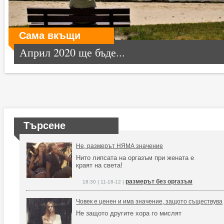
Сама вкъщи
Април 2020 ще бъде...
Търсене
Не, размерът НЯМА значение
Нито липсата на оргазъм при жената е
краят на света!
размерът без оргазъм
18:30 | 11-18-12 |
Човек е ценен и има значение, защото съществува
Не защото другите хора го мислят