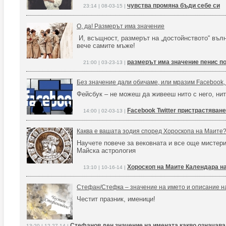
чувства промяна бъди себе си
23:14 | 08-03-15 |
О, да! Размерът има значение
И, всъщност, размерът на „достойнството“ вълн
вече самите мъже!
размерът има значение пенис п
21:00 | 03-23-13 |
Без значение дали обичаме, или мразим Facebook, 
Фейсбук – не можеш да живееш нито с него, нит
Facebook Twitter пристрастяване
14:00 | 02-03-13 |
Каква е вашата зодия според Хороскопа на Маите
Научете повече за вековната и все още мистер
Майска астрология
Хороскоп на Маите Календара н
13:10 | 10-16-14 |
Стефан/Стефка – значение на името и описание н
Честит празник, именици!
Стефанов ден значение на имената какво означава
13:20 | 12-27-14 |