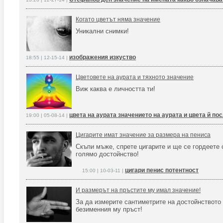
Когато цветът няма значение
Уникални снимки!
изображения изкуство
18:55 | 12-15-14 |
Цветовете на аурата и тяхното значение
Виж каква е личността ти!
цвета на аурата значението на аурата и цвета й по
19:00 | 05-08-14 |
Цигарите имат значение за размера на пениса
Скъпи мъже, спрете цигарите и ще се гордеете 
голямо достойнство!
цигари пенис потентност
15:00 | 10-03-11 |
И размерът на пръстите му имал значение!
За да измерите сантиметрите на достойнството 
безименния му пръст!