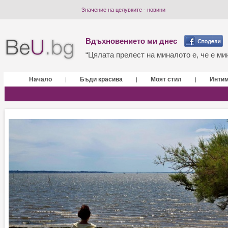
Значение на целувките - новини
Вдъхновението ми днес
“Цялата прелест на миналото е, че е мин
Начало
Бъди красива
Моят стил
Инти
|
|
|