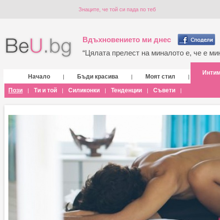
Знаците, че той си пада по теб
Вдъхновението ми днес
“Цялата прелест на миналото е, че е мин
Инти
Начало
Бъди красива
Моят стил
|
|
|
Пози
Ти и той
Силиконки
Тенденции
Съвети
|
|
|
|
|