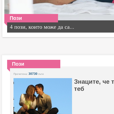
Пози
4 пози, които може да са...
Пози
30730
Прочетена:
пъти
Знаците, че 
теб