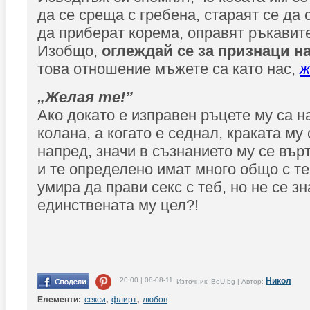
да се среща с гребена, стараят се да 
да приберат корема, оправят ръкавите 
Изобщо,
оглеждай се за признаци на
това отношение мъжете са като нас,
ж
„Желая те!”
Ако докато е изправен ръцете му са н
колана, а когато е седнал, краката му
напред, значи в съзнанието му се вър
и те определено имат много общо с те
умира да прави секс с теб, но не се зн
единствената му цел?!
20:00 | 08-08-11
Никол
Източник: BeU.bg | Автор:
Елементи:
секси
,
флирт
,
любов