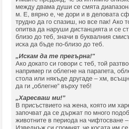
между двама души се смята диапазона 
м. Е, вярно е, че дори и в деловата с
трудно да го спазиш, но все пак! Ако т
опитва да наруши дистанцията и се ст
близо до теб, значи в буквалния смис
иска да бъде по-близо до теб.
„Искам да те прегърна!"
Ако докато си говори с теб, той разтв
например ги облегне на парапета, обл
стола или някъде другаде – хм, всъщн
да ги „облегне” върху теб!
„Харесваш ми!”
В присъствието на жена, която им хар
започват да се държат по много подо
животните в периода на чифтосване – 
Изведнъж си спомнят, че косата им се