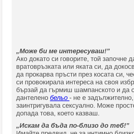
„Може би ме интересуваш!”
Ако докато си говорите, той започне 
вратовръзката или яката си, да докос
да прокарва пръсти през косата си, ч
си провокирала интереса на своя избр
бързай да гърмиш шампанското и да 
дантелено
бельо
- не е задължително, 
заинтригувала сексуално. Може просто
допада това, което казваш.
„Искам да бъда по-близо до теб!”
Имайте предвид, че за интимно близк