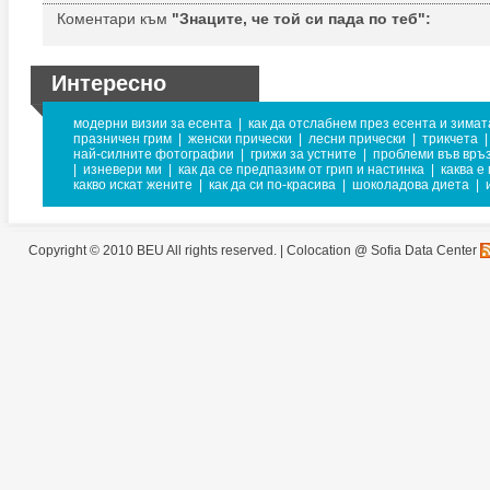
Коментари към
"Знаците, че той си пада по теб":
Интересно
модерни визии за есента
|
как да отслабнем през есента и зимат
празничен грим
|
женски прически
|
лесни прически
|
трикчета
|
най-силните фотографии
|
грижи за устните
|
проблеми във връ
|
изневери ми
|
как да се предпазим от грип и настинка
|
каква е
какво искат жените
|
как да си по-красива
|
шоколадова диета
|
Copyright © 2010 BEU All rights reserved. |
Colocation @ Sofia Data Center