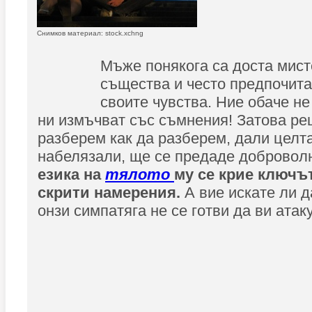
Снимков материал: stock.xchng
Мъже понякога са доста мис
същества и често предпочита
своите чувства. Ние обаче не
ни измъчват със съмнения! Затова р
разберем как да разберем, дали целта
набелязали, ще се предаде доброволн
езика на
тялото
му се крие ключъ
скрити намерения.
А вие искате ли 
онзи симпатяга не се готви да ви атак