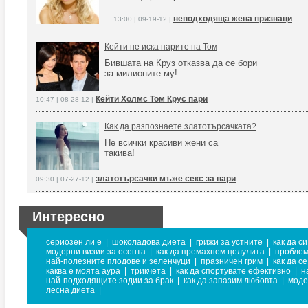
неподходяща жена признаци
13:00 | 09-19-12 |
Кейти не иска парите на Том
Бившата на Круз отказва да се бори
за милионите му!
Кейти Холмс Том Крус пари
10:47 | 08-28-12 |
Как да разпознаете златотърсачката?
Не всички красиви жени са
такива!
златотърсачки мъже секс за пари
09:30 | 07-27-12 |
Интересно
сериозен ли е
|
шоколадова диета
|
грижи за устните
|
как да с
модерни визии за есента
|
как да премахнем целулита
|
проблем
най-полезните плодове и зеленчуци
|
празничен грим
|
как да с
каква е моята аура
|
трикчета
|
как да спортувате ефективно
|
н
най-подходящите зодии за брак
|
как да запазим любовта
|
моде
лесна диета
|