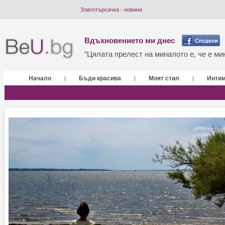
Златотърсачка - новини
Вдъхновението ми днес
“Цялата прелест на миналото е, че е мин
Начало
Бъди красива
Моят стил
Инти
|
|
|