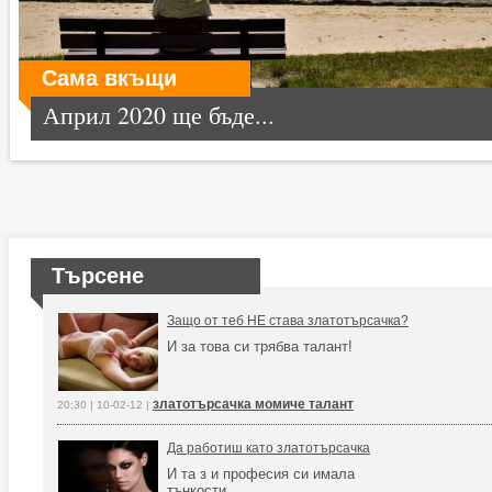
Сама вкъщи
Април 2020 ще бъде...
Търсене
Защо от теб НЕ става златотърсачка?
И за това си трябва талант!
златотърсачка момиче талант
20:30 | 10-02-12 |
Да работиш като златотърсачка
И та з и професия си имала
тънкости .