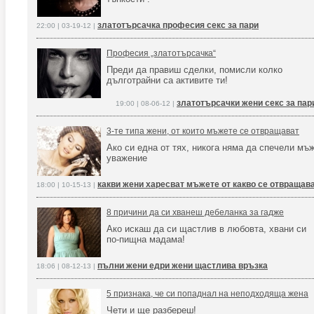
златотърсачка професия секс за пари
22:00 | 03-19-12 |
Професия „златотърсачка“
Преди да правиш сделки, помисли колко
дълготрайни са активите ти!
златотърсачки жени секс за пар
19:00 | 08-06-12 |
3-те типа жени, от които мъжете се отвращават
Ако си една от тях, никога няма да спечели мъ
уважение
какви жени харесват мъжете от какво се отвращав
18:00 | 10-15-13 |
8 причини да си хванеш дебеланка за гадже
Ако искаш да си щастлив в любовта, хвани си
по-пищна мадама!
пълни жени едри жени щастлива връзка
18:06 | 08-12-13 |
5 признака, че си попаднал на неподходяща жена
Чети и ще разбереш!