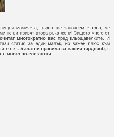
-пищни момичета, първо ще започнем с това, че
ми не ви правят втора ръка жени! Защото много от
очитат многократно вас
пред кльощавелките. И
тази статия за един малък, но важен плюс към
айте се с
5 златни правила за вашия гардероб
, с
ате
много по-елегантни.