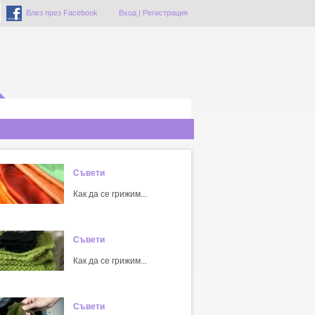
Влез през Facebook
Вход
|
Регистрация
Съвети
Как да се грижим...
Съвети
Как да се грижим...
Съвети