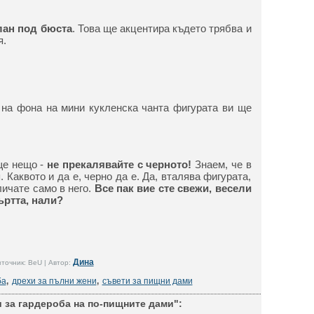
лан под бюста
. Това ще акцентира където трябва и
я.
и на фона на мини кукленска чанта фигурата ви ще
ще нещо -
не прекалявайте с черното!
Знаем, че в
 Каквото и да е, черно да е. Да, вталява фигурата,
личате само в него.
Все пак вие сте свежи, весели
ъртта, нали?
Дина
точник: BeU | Автор:
ба
,
дрехи за пълни жени
,
съвети за пищни дами
 за гардероба на по-пищните дами":