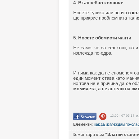
4. Вълшебно коланче
Носете туника или пончо
с ко
ще прикрие проблемната тали
5. Носете обемисти чанти
Не само, че са ефектни, но 
изглежда по-едра.
И няма как да не споменем о
един момент става като мания.
но това не е причина да се об
момичета, а не ангели на см
13:00 | 07-05-14
Из
Елементи:
как да изглеждам по-сла
Коментари към
"Златни съвети