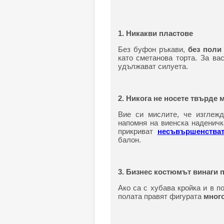
1. Никакви пластове
Без буфон ръкави,
без поли
като сметанова торта. За в
удължават силуета.
2. Никога не носете твърде 
Вие си мислите, че изглежд
напомня на виенска наденичк
прикриват
несъвършенстват
балон.
3. Бизнес костюмът винаги 
Ако са с хубава кройка и в п
полата правят фигурата
много