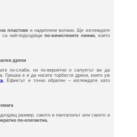
 на пластове
и надиплени волани. Ще изглеждате
ас са най-подходящи
по-изчистените линии
, които
малки дрехи
ате по-слаби, но по-вероятно е силуетът ви да
а. Грешка е и да носите торбести дрехи, които уж
а
. Ефектът е точно обратен – изглеждате като
помага
одходящ размер, сакото и панталонът или сакото и
кратно по-елегантна.