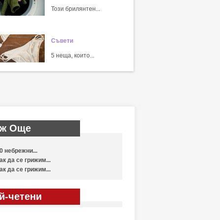
Този брилянтен...
Съвети
5 неща, които...
ж Още
0 небрежни...
ак да се грижим...
ак да се грижим...
й-четени