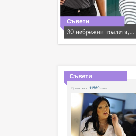
Съвети
30 небрежни тоалета,...
Съвети
11569
Прочетена:
пъти