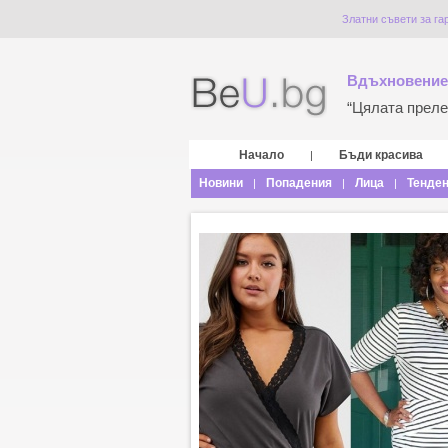
Златни съвети за га
Вдъхновение
“Цялата прелес
Начало
Бъди красива
|
Новини
Попадения
Лица
Тенде
|
|
|