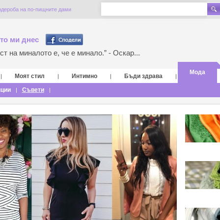
рдероба на по-пищните дами
то ми днес
т на миналото е, че е минало.” - Оскар...
Мода
Моят стил
Интимно
Бъди здрава
|
|
|
|
нции
Съвети
|
|