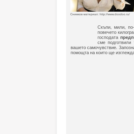
Снимков материал: http://www.doodoo.ru/
Скъпи, мили, по
повечето килогра
господата
предп
сме подготвили 
вашето самочувствие. Запозн
помощта на които ще изглежд