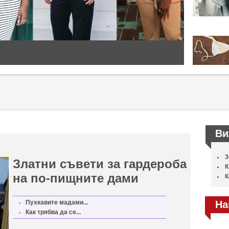
Ви
3
Златни съвети за гардероба
К
на по-пищните дами
К
Пухкавите мадами...
На
Как трябва да се...