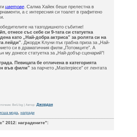
уги
цветове
. Салма Хайек беше прелестна в
рнаменти, а с интересния си тоалет в графитено
и.
обедителите на тазгодишното събитие!
, отнесе със себе си 9-тата си статуетка
адена като „Най-добра актриса” за ролята си на
та лейди”
. Джордж Клуни пък грабна приза за „Най-
нието си в драматичния филм „Потомците”. А
н му донесе статуетка за „Най-добър сценарий”!
рада. Певицата бе отличена в категорията
ен във филм”
за парчето „Masterpiece” от лентата
Джордан
точник: BeU.bg | Автор:
исша мода
,
награди
” 2012: наградените":