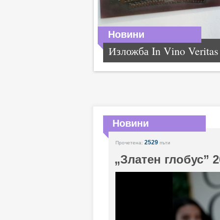
Новини
Изложба In Vino Veritas
Новини
2529
Прочетена:
пъти
„Златен глобус” 2