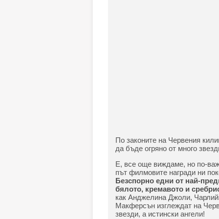
По законите на Червения килим
да бъде огряно от много звезд
Е, все още виждаме, но по-важ
път филмовите награди ни пок
Безспорно едни от най-пред
бялото, кремавото и сребри
как Анджелина Джоли, Чарлийз
Макферсън изглеждат на Черв
звезди, а истински ангели!