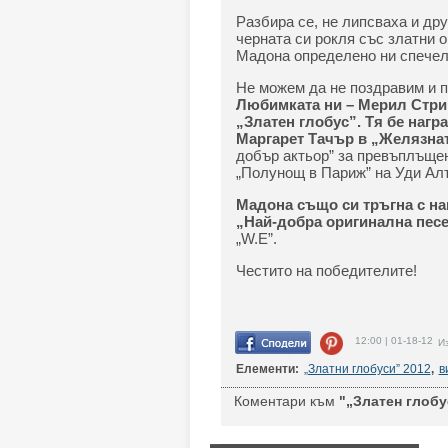
Разбира се, не липсваха и др
черната си рокля със златни о
Мадона определено ни спечел
Не можем да не поздравим и п
Любимката ни – Мерил Стрийп
„Златен глобус”. Тя бе нагр
Маргарет Тачър в „Желязна
добър актьор” за превъплъще
„Полунощ в Париж” на Уди Алъ
Мадона също си тръгна с наг
„Най-добра оригинална пес
„W.E”.
Честито на победителите!
12:00 | 01-18-12
Из
Елементи:
„Златни глобуси” 2012
,
в
Коментари към
"„Златен глобус