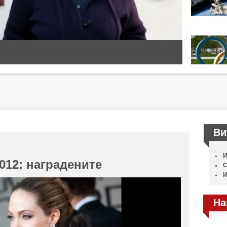
Ви
И
012: наградените
С
И
На