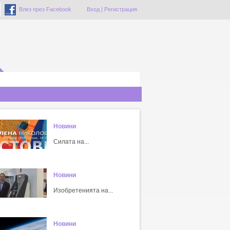
Влез през Facebook
Вход
|
Регистрация
Новини
Силата на...
Новини
Изобретенията на...
Новини