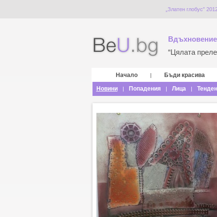
„Златен глобус” 201
Вдъхновение
“Цялата прелес
Начало
Бъди красива
|
Новини
Попадения
Лица
Тенде
|
|
|