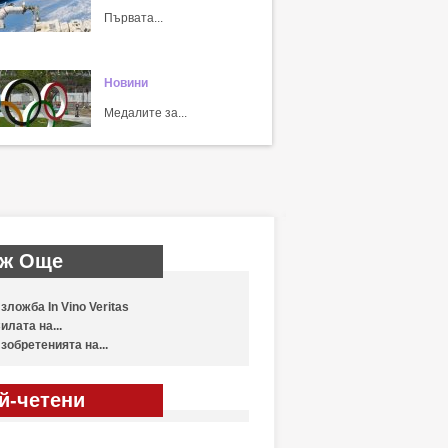
Първата...
Новини
Медалите за...
ж Още
зложба In Vino Veritas
илата на...
зобретенията на...
й-четени