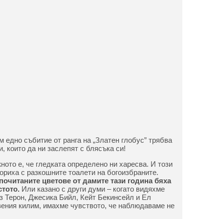
 едно събитие от ранга на „Златен глобус” трябва
и, които да ни заслепят с блясъка си!
ното е, че гледката определено ни харесва. И този
ориха с разкошните тоалети на богоизбраните.
почитаните цветове от дамите тази година бяха
стото.
Или казано с други думи – когато видяхме
 Терон, Джесика Бийл, Кейт Бекинсейл и Ел
ения килим, имахме чувството, че наблюдаваме не