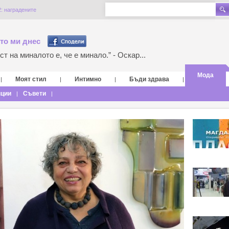
2: наградените
то ми днес
т на миналото е, че е минало.” - Оскар...
Мода
Моят стил
Интимно
Бъди здрава
|
|
|
|
нции
Съвети
|
|