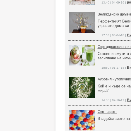
ро
13:40 | 04-09-19 |
Великденско дръвч
Перфектният Вели
украсите дома си
Ви
17:53 | 04-04-18 |
Още здравословни 
Сокове и смутита 
засилване на имун
Ви
18:50 | 01-17-18 |
Ауровил - утопични
Кой е и къде се н
мира?
Ви
14:30 | 02-16-17 |
Свят в цвят
Въздействието на 