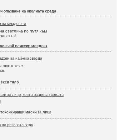
и опазване на околната среда
р на младостта
на светлина по пътя към
адостта!
лен чай еликсир младост
дхен за най-еко звезда
елката тече
ъв.
екси тяло
ски за лице, които озаряват кожата
!
токсикиращи маски за лице
 на розовата вода