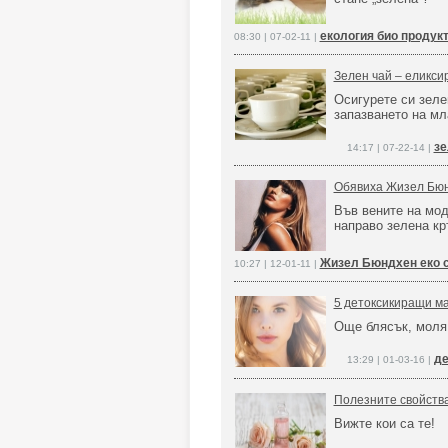
екология био продукт
08:30 | 07-02-11 |
Зелен чай – еликси
Осигурете си зеле
запазването на мл
зе
14:17 | 07-22-14 |
Обявиха Жизел Бюн
Във вените на мод
направо зелена кр
Жизел Бюндхен еко с
10:27 | 12-01-11 |
5 детоксикиращи ма
Още блясък, моля
де
13:29 | 01-03-16 |
Полезните свойства
Вижте кои са те!