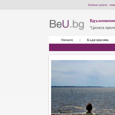
Зелена салата - нов
Вдъхновение
“Цялата прелес
Начало
Бъди красива
|