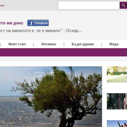
ини
то ми днес
т на миналото е, че е минало.” - Оскар...
Моят стил
Интимно
Бъди здрава
Мода
|
|
|
|