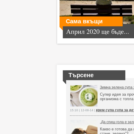
Сама вкъщи
Април 2020 ще бъде...
Търсене
Зимна зелена супа 
Супер идея за про
организма с топла
крем супа супа за де
15:10 | 12-08-14 |
„Да спиш гола е зе
Какво е готова да
стане „зелена”?