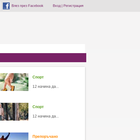
Влез през Facebook
Вход
|
Регистрация
Спорт
12 начина да...
Спорт
12 начина да...
Препоръчано