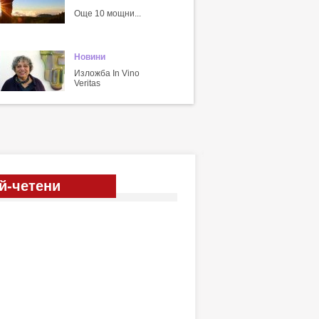
Още 10 мощни...
Новини
Изложба In Vino
Veritas
й-четени