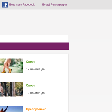
Влез през Facebook
Вход
|
Регистрация
Спорт
12 начина да...
Спорт
12 начина да...
Препоръчано