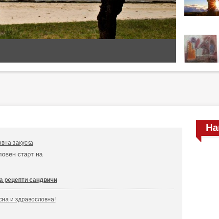
На
овна закуска
ловен старт на
а рецепти сандвичи
сна и здравословна!