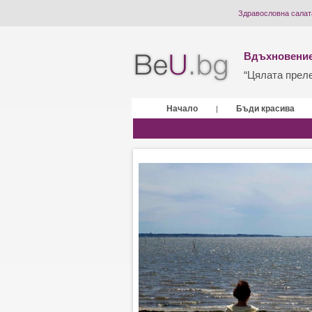
Здравословна салат
Вдъхновение
“Цялата прелес
Начало
Бъди красива
|