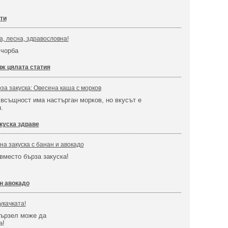
ти
а, лесна, здравословна!
 чорба
ж цялата статия
за закуска: Овесена каша с морков
а всъщност има настърган морков, но вкусът е
.
куска здраве
на закуска с банан и авокадо
вместо бърза закуска!
н авокадо
укачката!
мързел може да
а!