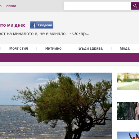
а - новини
то ми днес
т на миналото е, че е минало.” - Оскар...
Моят стил
Интимно
Бъди здрава
Мода
|
|
|
|