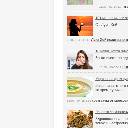
мъ
11:30 | 07-24-11 |
101 мощни мисли за
От Луиз Хей
Луиз Хей позитивно 
09:02 | 11-11-14 |
10 неща, които нико
За да имате по-зд
10
13:50 | 06-07-19 |
Морковена крем суп
Закачлива, много 
за крем супичка
крем супа от морков
16:00 | 04-15-13 |
Рецепта за многозъ
Здравословна сле
тонус и настроени