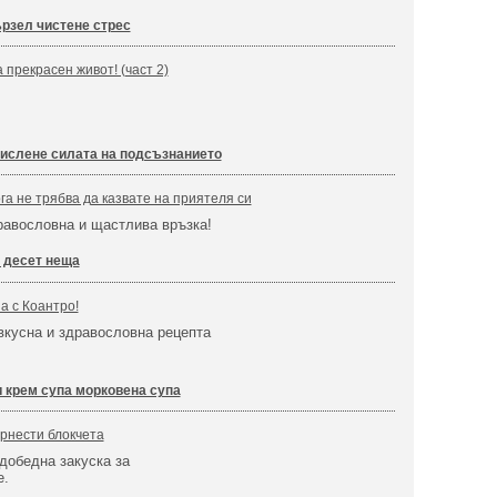
рзел чистене стрес
 прекрасен живот! (част 2)
мислене силата на подсъзнанието
га не трябва да казвате на приятеля си
равословна и щастлива връзка!
 десет неща
а с Коантро!
вкусна и здравословна рецепта
и крем супа морковена супа
рнести блокчета
добедна закуска за
е.