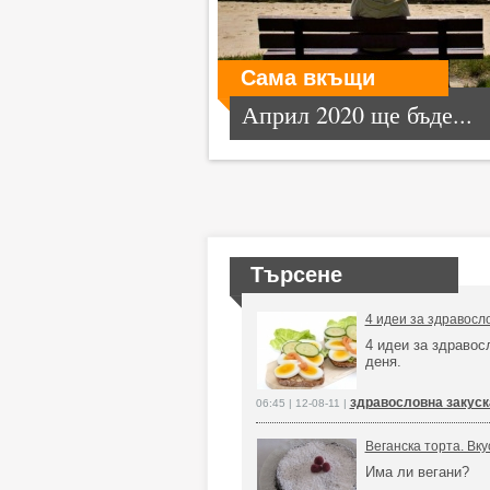
Сама вкъщи
Април 2020 ще бъде...
Търсене
4 идеи за здравосл
4 идеи за здравос
деня.
здравословна закуск
06:45 | 12-08-11 |
Веганска торта. Вку
Има ли вегани?