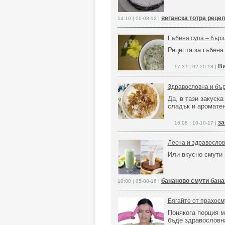
веганска тотра рецеп
14:10 | 06-08-12 |
Гъбена супа – бърз
Рецепта за гъбена
Ви
17:37 | 02-20-18 |
Здравословна и бър
Да, в тази закуск
сладък и ароматен
за
16:08 | 10-10-17 |
Лесна и здравослов
Или вкусно смути 
бананово смути бана
10:00 | 05-08-16 |
Бягайте от прахосм
Понякога порция 
бъде здравословн