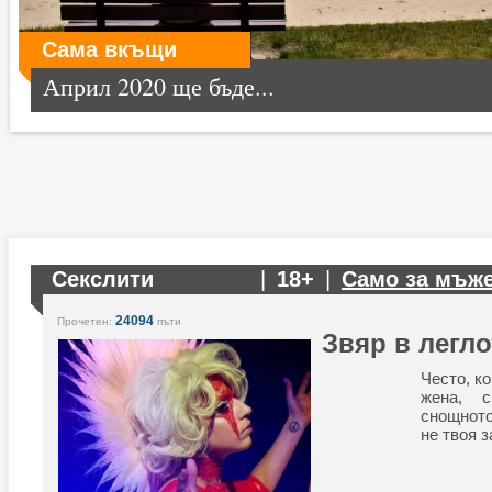
Сама вкъщи
Април 2020 ще бъде...
Секслити
|
18+
|
Само за мъж
24094
Прочетен:
пъти
Звяр в легл
Често, к
жена, 
снощно
не твоя з