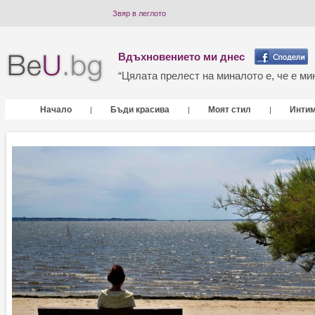
Звяр в леглото
Вдъхновението ми днес
“Цялата прелест на миналото е, че е мин
Начало
Бъди красива
Моят стил
Инти
|
|
|