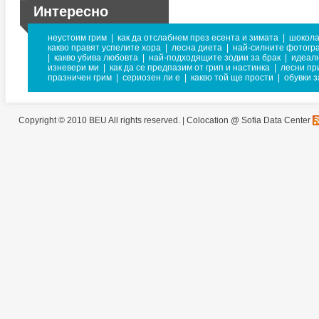
Интересно
неустоим грим
|
как да отслабнем през есента и зимата
|
шокола
какво правят успелите хора
|
лесна диета
|
най-силните фотогр
|
какво убива любовта
|
най-подходящите зодии за брак
|
идеал
изневери ми
|
как да се предпазим от грип и настинка
|
лесни пр
празничен грим
|
сериозен ли е
|
какво той ще прости
|
обувки з
Copyright © 2010 BEU All rights reserved. |
Colocation @ Sofia Data Center