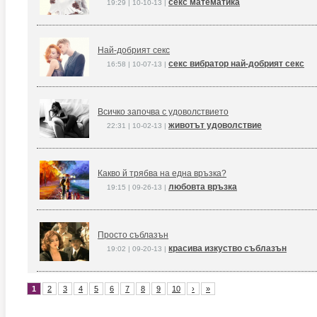
секс математика
19:29 | 10-10-13 |
Най-добрият секс
секс вибратор най-добрият секс
16:58 | 10-07-13 |
Всичко започва с удоволствието
животът удоволствие
22:31 | 10-02-13 |
Какво й трябва на една връзка?
любовта връзка
19:15 | 09-26-13 |
Просто съблазън
красива изкуство съблазън
19:02 | 09-20-13 |
1
2
3
4
5
6
7
8
9
10
›
»