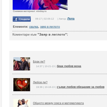
Снимков материал: etoday.ru
Лола
09:17 | 02-06-12 | Автор:
Елементи:
свалка
,
звяр в леглото
Коментари към
"Звяр в леглото":
Брак ли?
брак любов жена
14:37 | 10-21-13 |
Любов ли?
сърце любов обещание за любов
19:36 | 10-16-13 |
Общото между секса и математиката