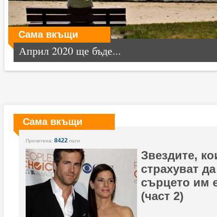
Сама вкъщи
Април 2020 ще бъде...
Сама вкъщи
8422
Прочетена:
пъти
Звездите, ко
страхуват да
сърцето им 
(част 2)