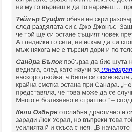
не му го върнеш и да го наречеш ... пр
Тейлър Суифт
обаче не скри разоча
след раздялата си с Джо Джонъс: Защ
че той ще си остане същият човек пре
А гледайки го сега, не искам да си сп
мъж някога ме е търсил дори и по тел
Сандра Бълок
побърза да бие шута 
веднага, след като научи за
изневяра
наскоро двойката беше си осиновила д
крайна сметка остана при Сандра. „Не
представяла, че това може да се случ
Много е болезнено и страшно.” – спод
Кели Озбърн
отслабна драстично и с
заради Люк Уорал, но въпреки това то
усилията й и скъса с нея. „В началото 