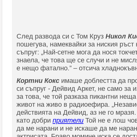
След развода си с Том Круз
Никол К
пошегува, намеквайки за ниския ръст
съпруг: „Най-сетне мога да нося токче
знаела, че това ще се случи и не мисл
е нещо фатално.” – отсича хладнокъвн
Кортни Кокс
имаше доблестта да пр
си съпруг - Дейвид Аркет, не само за 
за това, че той разказа пикантни нещ
живот на живо в радиоефира. „Незави
действията на Дейвид, аз не го мразя
като добри
приятели
Той не е лош чо
да ме нарани и не искаше да ме нарани
актрисата. Браво момиче иска се дост