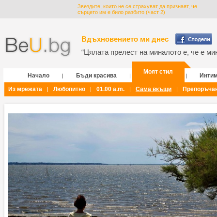
Звездите, които не се страхуват да признаят, че
сърцето им е било разбито (част 2)
Вдъхновението ми днес
“Цялата прелест на миналото е, че е мин
Моят стил
Начало
Бъди красива
Инти
|
|
|
Из мрежата
Любопитно
01.00 a.m.
Сама вкъщи
Препоръча
|
|
|
|