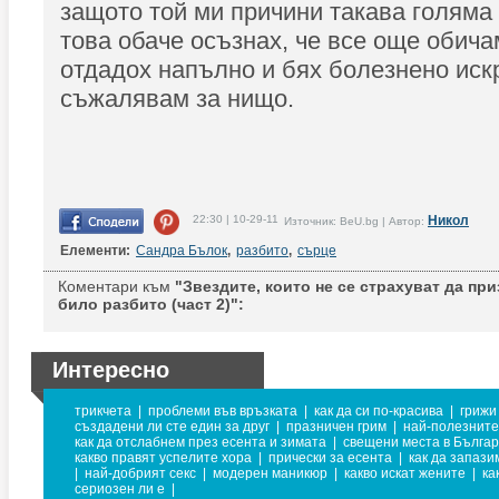
защото той ми причини такава голяма
това обаче осъзнах, че все още обича
отдадох напълно и бях болезнено искр
съжалявам за нищо.
22:30 | 10-29-11
Никол
Източник: BeU.bg | Автор:
Елементи:
Сандра Бълок
,
разбито
,
сърце
Коментари към
"Звездите, които не се страхуват да при
било разбито (част 2)":
Интересно
трикчета
|
проблеми във връзката
|
как да си по-красива
|
грижи
създадени ли сте един за друг
|
празничен грим
|
най-полезните
как да отслабнем през есента и зимата
|
свещени места в Бълга
какво правят успелите хора
|
прически за есента
|
как да запази
|
най-добрият секс
|
модерен маникюр
|
какво искат жените
|
ка
сериозен ли е
|